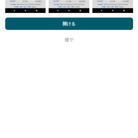
nPerf.comを閲覧することにより、お客様は
プライバシーおよびク
信頼性と正確さはどのくらいですか?
ッキーの使用ポリシー
およびnPerfテスト
エンドユーザーライセン
開ける
ス契約
同意します。
テストはユーザーのデバイスで実施されます。位置情
後で
OK
報の精度は、テスト時のGPS信号の受信品質に依存し
ます。カバレッジデータについては、最大ジオロケー
ション
精度50メートル
テストのみを保持します。ダウ
ンロードビットレートの場合、このしきい値は最大200
メートルになります。
生データを取得するにはどうすればよいで
すか？