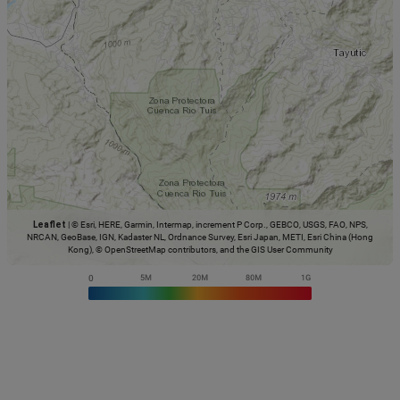
Leaflet
|
© Esri, HERE, Garmin, Intermap, increment P Corp., GEBCO, USGS, FAO, NPS,
NRCAN, GeoBase, IGN, Kadaster NL, Ordnance Survey, Esri Japan, METI, Esri China (Hong
Kong), © OpenStreetMap contributors, and the GIS User Community