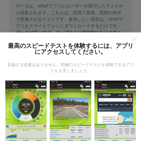
データは、nPerfアプリのユーザーが実行したテストか
ら収集されます。これらは、現場で直接、実際の条件
で実施されるテストです。参加したい場合は、nPerfア
プリをスマートフォンにダウンロードするだけです。
データが多いほど、マップはより包括的になります！
最高のスピードテストを体験するには、アプリ
にアクセスしてください。
妥協する必要はありません。究極のスピードテストを体験できるアプ
リを入手しましょう。
更新はどのように行われますか？
ネットワークカバレッジマップは、ボットによって1時
間ごとに自動的に更新されます。速度マップは
15分ご
とに更新
ます。データは2年間表示されます。 2年後、
最も古いデータが月に一度マップから削除されます。