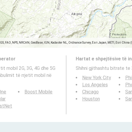
SGS, FAO, NPS, NRCAN, GeoBase, IGN, Kadaster NL, Ordnance Survey, Esri Japan, METI, Esri China 
operator
Hartat e shpejtësive të in
etit mobil 2G, 3G, 4G dhe 5G
Shihni gjithashtu bitrate t
ulimit të rrjetit mobil në
New York City
Phi
Los Angeles
Ph
 One
Boost Mobile
Chicago
San
ular
Houston
Sa
rstNet