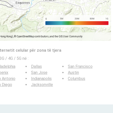
(Hong Kong), © OpenStreetMap contributors, and the GIS User Community
ternetit celular për zona të tjera
e 3G / 4G / 5G në
:
ladelphia
Dallas
San Francisco
oenix
San Jose
Austin
 Antonio
Indianapolis
Columbus
n Diego
Jacksonville