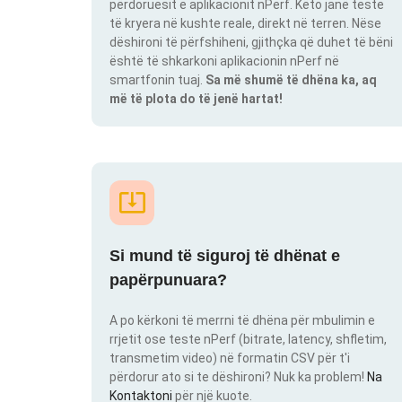
përdoruesit e aplikacionit nPerf. Këto janë teste
të kryera në kushte reale, direkt në terren. Nëse
dëshironi të përfshiheni, gjithçka që duhet të bëni
është të shkarkoni aplikacionin nPerf në
smartfonin tuaj.
Sa më shumë të dhëna ka, aq
më të plota do të jenë hartat!
Si mund të siguroj të dhënat e
papërpunuara?
A po kërkoni të merrni të dhëna për mbulimin e
rrjetit ose teste nPerf (bitrate, latency, shfletim,
transmetim video) në formatin CSV për t'i
përdorur ato si te dëshironi? Nuk ka problem!
Na
Kontaktoni
për një kuote.