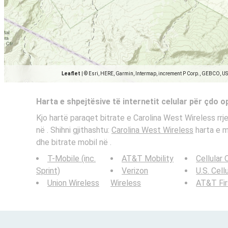
Leaflet
|
© Esri, HERE, Garmin, Intermap, increment P Corp., GEBCO, U
Harta e shpejtësive të internetit celular për çdo 
Kjo hartë paraqet bitrate e Carolina West Wireless rrj
në . Shihni gjithashtu:
Carolina West Wireless
harta e mb
dhe bitrate mobil në .
T-Mobile (inc.
AT&T Mobility
Cellular
Sprint)
Verizon
U.S. Cell
Union Wireless
Wireless
AT&T Fi