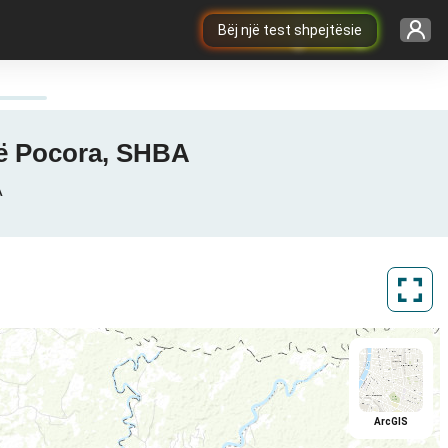
Bëj një test shpejtësie
 në Pocora, SHBA
A
ArcGIS