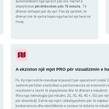
automatikisht nga një bot çdo orë. Hartat e
shpejtësisë
përditësohen çdo 15 minuta
. Të
dhënat shfaqen për dy vjet. Pas dy vjetësh, të
dhënat më të vjetra hiqen nga hartat një herë në
muaj.
A ekziston një mjet PRO për vizualizimin e h
Po. Ky mjet është menduar kryesisht për operatorët mobil. E
tashmë përfshin statistikat e performancës së internetit nga
rezultatet e testit të shpejtësisë dhe të dhënat e mbulimit
filtra nga teknologjia (pa mbulim, 2G, 3G, 4G, 4G +, 5G) për 
për shembull). Eshtë një mjet i shkëlqyeshëm për të ndjekur 
konkurrencës dhe identifikimin e zonave të dobëta të mbulimit