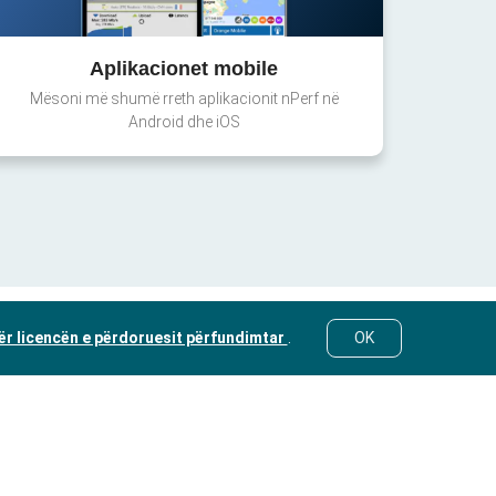
Aplikacionet mobile
Mësoni më shumë rreth aplikacionit nPerf në
Android dhe iOS
ër licencën e përdoruesit përfundimtar
.
OK