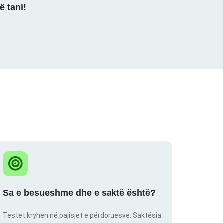
ë tani!
Sa e besueshme dhe e saktë është?
Testet kryhen në pajisjet e përdoruesve. Saktësia