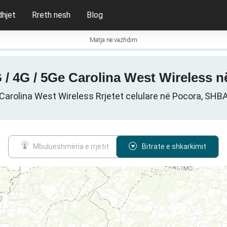
dhjet
Rreth nesh
Blog
Matja në vazhdim
G / 4G / 5Ge Carolina West Wireless
Carolina West Wireless Rrjetet celulare në Pocora, SHB
Mbulueshmëria e rrjetit
Bitrate e shkarkimit