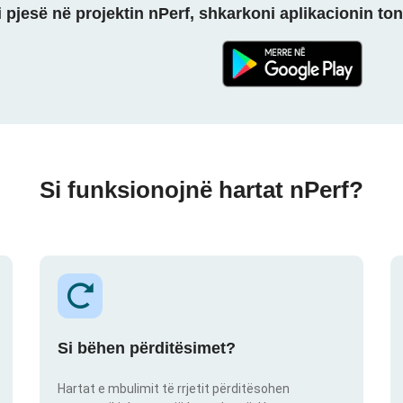
 pjesë në projektin nPerf, shkarkoni aplikacionin ton
Si funksionojnë hartat nPerf?
Si bëhen përditësimet?
Hartat e mbulimit të rrjetit përditësohen