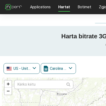
Applications
Hartat
Botimet
Zgji
Harta bitrate 3
US
- United States
Carolina West Wireless
+
−