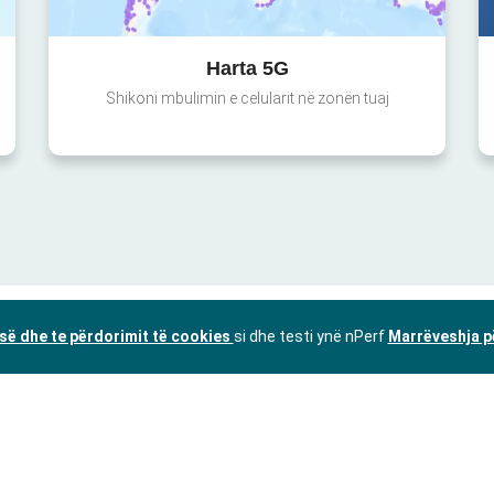
Harta 5G
Shikoni mbulimin e celularit në zonën tuaj
isë dhe te përdorimit të cookies
si dhe testi ynë nPerf
Marrëveshja p