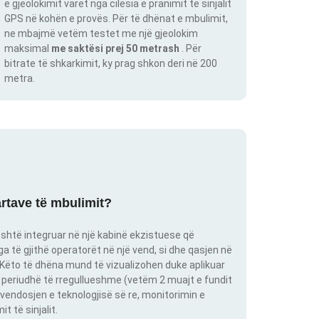
e gjeolokimit varet nga cilësia e pranimit të sinjalit
GPS në kohën e provës. Për të dhënat e mbulimit,
ne mbajmë vetëm testet me një gjeolokim
maksimal
me saktësi prej 50 metrash
. Për
bitrate të shkarkimit, ky prag shkon deri në 200
metra.
artave të mbulimit?
shtë integruar në një kabinë ekzistuese që
 të gjithë operatorët në një vend, si dhe qasjen në
. Këto të dhëna mund të vizualizohen duke aplikuar
një periudhë të rregullueshme (vetëm 2 muajt e fundit
vendosjen e teknologjisë së re, monitorimin e
 të sinjalit.