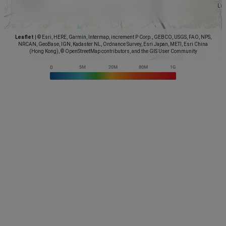
Leaflet
|
© Esri, HERE, Garmin, Intermap, increment P Corp., GEBCO, USGS, FAO, NPS,
NRCAN, GeoBase, IGN, Kadaster NL, Ordnance Survey, Esri Japan, METI, Esri China
(Hong Kong), © OpenStreetMap contributors, and the GIS User Community