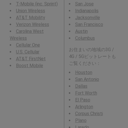
T-Mobile (inc. Sprint)
San Jose
Union Wireless
Indianapolis
AT&T Mobility
Jacksonville
Verizon Wireless
San Francisco
Carolina West
Austin
Wireless
Columbus
Cellular One
お住まいの地域の3G /
U.S. Cellular
4G / 5Gビットレートも
AT&T FirstNet
ご覧ください：
Boost Mobile
Houston
San Antonio
Dallas
Fort Worth
El Paso
Arlington
Corpus Christi
Plano
Laredo