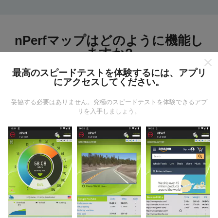
nPerfマップはどのように機能し
ますか?
最高のスピードテストを体験するには、アプリ
にアクセスしてください。
妥協する必要はありません。究極のスピードテストを体験できるアプ
リを入手しましょう。
データはどこから来るのか?
データは、nPerfアプリのユーザーが実行したテストか
ら収集されます。これらは、現場で直接、実際の条件
で実施されるテストです。参加したい場合は、nPerfア
プリをスマートフォンにダウンロードするだけです。
データが多いほど、マップはより包括的になります！