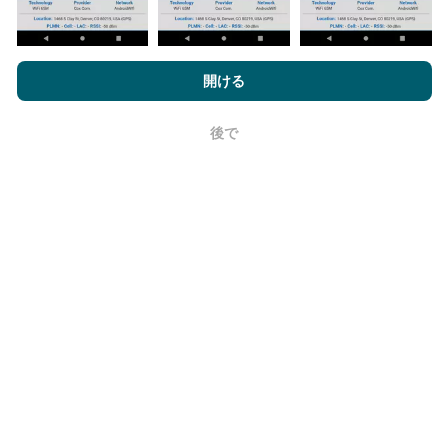
nPerf.comを閲覧することにより、お客様は
プライバシーおよびク
ッキーの使用ポリシー
およびnPerfテスト
エンドユーザーライセン
開ける
更新はどのように行われますか？
ス契約
同意します。
ネットワークカバレッジマップは、ボットによって1時
後で
OK
間ごとに自動的に更新されます。速度マップは
15分ご
とに更新
ます。データは2年間表示されます。 2年後、
最も古いデータが月に一度マップから削除されます。
信頼性と正確さはどのくらいですか?
テストはユーザーのデバイスで実施されます。位置情
報の精度は、テスト時のGPS信号の受信品質に依存し
ます。カバレッジデータについては、最大ジオロケー