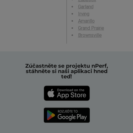
Garland
Irving
Amarillo
Grand Prairie
Brownsville
Zúčastněte se projektu nPerf,
stáhněte si naši aplikaci hned
teď!