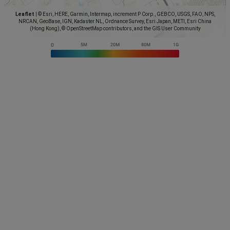
Leaflet
|
© Esri, HERE, Garmin, Intermap, increment P Corp., GEBCO, USGS, FAO, NPS,
NRCAN, GeoBase, IGN, Kadaster NL, Ordnance Survey, Esri Japan, METI, Esri China
(Hong Kong), © OpenStreetMap contributors, and the GIS User Community