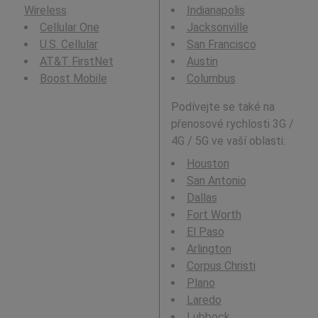
Wireless
Indianapolis
Cellular One
Jacksonville
U.S. Cellular
San Francisco
AT&T FirstNet
Austin
Boost Mobile
Columbus
Podívejte se také na
přenosové rychlosti 3G /
4G / 5G ve vaší oblasti:
Houston
San Antonio
Dallas
Fort Worth
El Paso
Arlington
Corpus Christi
Plano
Laredo
Lubbock