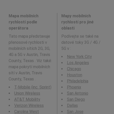
Mapa mobilních
Mapy mobilních
rychlostí podle
rychlostí pro jiné
operátora
oblasti
Tato mapa představuje
Podívejte se také na
přenosové rychlosti v
datové toky 3G / 4G /
mobilních sítích 2G, 3G,
5G v
:
4G a 5G v Austin, Travis
New York City
County, Texas . Viz také:
Los Angeles
mapa pokrytí mobilních
Chicago
sítí v Austin, Travis
Houston
County, Texas .
Philadelphia
T-Mobile (inc. Sprint)
Phoenix
Union Wireless
San Antonio
AT&T Mobility
San Diego
Verizon Wireless
Dallas
Carolina West
San Jose