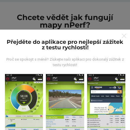
Chcete vědět jak fungují
mapy nPerf?
Přejděte do aplikace pro nejlepší zážitek
z testu rychlosti!
Proč se spokojit s méně? Získejte naši aplikaci pro dokonalý zážitek z
Odkud pocházejí data?
testu rychlosti!
Data jsou shromažďována z testů prováděných
uživateli aplikace nPerf. Jedná se o testy prováděné v
reálných podmínkách přímo v terénu. Pokud se chcete
také zapojit, stáhněte si do svého smartphonu
aplikaci nPerf.
Čím více údajů bude, tím komplexnější
budou mapy!