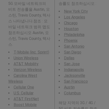
5G 모바일 네트워크의
송률도 참조하십시오 :
비트 전송률을 Austin, 오
New York City
스틴, Travis County, 텍사
Los Angeles
스 나타냅니다.참조 : 모
Chicago
바일 네트워크 범위 맵도
Houston
참조하십시오 Austin, 오
Philadelphia
스틴, Travis County, 텍사
Phoenix
스.
San Antonio
T-Mobile (inc. Sprint)
San Diego
Union Wireless
Dallas
AT&T Mobility
San Jose
Verizon Wireless
Indianapolis
Carolina West
Jacksonville
Wireless
San Francisco
Cellular One
Austin
U.S. Cellular
Columbus
AT&T FirstNet
해당 지역의 3G / 4G /
Boost Mobile
5G 비트 전송률도 참조