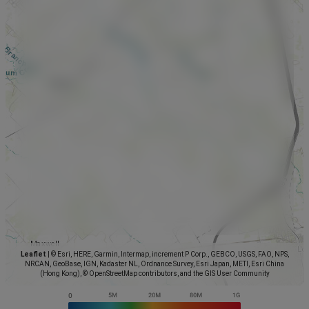
Leaflet
|
© Esri, HERE, Garmin, Intermap, increment P Corp., GEBCO, USGS, FAO, NPS,
NRCAN, GeoBase, IGN, Kadaster NL, Ordnance Survey, Esri Japan, METI, Esri China
(Hong Kong), © OpenStreetMap contributors, and the GIS User Community