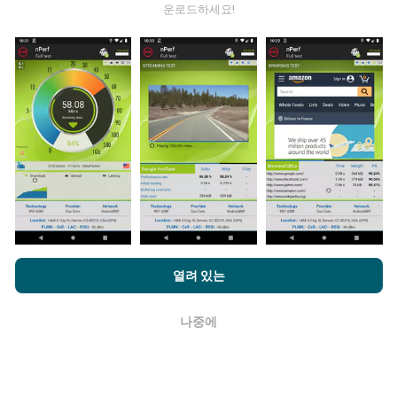
운로드하세요!
데이터는 어디에서 왔습니까?
데이터는 nPerf 앱 사용자가 수행한 테스트에서 수집됩니
다. 실제 현장에서 실제 조건에서 수행되는 테스트입니다.
참여하고 싶다면 nPerf 앱을 스마트폰에 다운로드 하면됩
니다.
데이터가 많을수록 지도는 더 광범위해질 것입니다!
업데이트는 어떻게 이루어지나요?
nPerf.com을 탐색하면 귀하는
개인 정보 및 쿠키 사용 정책
및 저희
열려 있는
의 nPerf 테스트
최종 사용자 라이센스 계약
에 동의할 수 있습니다.
네트워크 범위 지도는 1 시간마다 봇에 의해 자동으로 업
데이트됩니다. 스피드 지도는
15 분마다 업데이트
됩니다.
나중에
확인
데이터는 2년 동안 표시됩니다. 2년 후, 가장 오래된 데이
터는 한 달에 한 번씩 지도에서 제거됩니다.