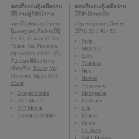
ແຜນທີ່ຄວາມຄຸ້ມເຄືອຂ່າຍ
ແຜນທີ່ຄວາມຄຸ້ມເຄືອຂ່າຍ
ມືຖື ຕາມຜູ້ໃຫ້ບໍລິການ
ມືຖືສໍາລັບເຂດອື່ນ
ແຜນທີ່ນີ້ສະແດງເຖິງການ
ເບິ່ງການຄຸ້ມຄອງເຄືອຂ່າຍ
ຄຸ້ມຄອງຂອງເຄືອຂ່າຍມືຖື
ມືຖືໃນ 3G / 4G / 5G
:
2G, 3G, 4G ແລະ 5G ໃນ
Paris
Toulon, Var, Provence-
Marseille
Alpes-Côte d'Azur . ເບິ່ງ
Lyon
ຕື່ມ: ແຜນທີ່ອັດຕາການ
Toulouse
ເຄື່ອນທີ່ໃນ
Toulon, Var,
Nice
Provence-Alpes-Côte
Nantes
d'Azur
.
Strasbourg
Orange Mobile
Montpellier
Free Mobile
Bordeaux
SFR Mobile
Lille
Bouygues Mobile
Rennes
Reims
Le Havre
Saint-Étienne