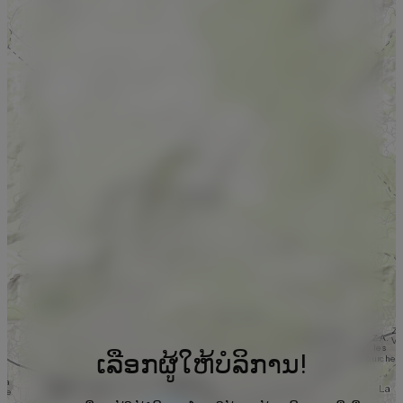
ເລືອກຜູ້ໃຫ້ບໍລິການ!