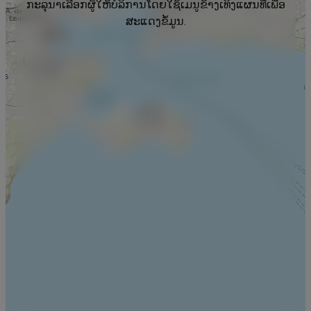
ກະລຸນາເລືອກຜູ້ໃຫ້ບໍລິການໂດຍໃຊ້ເມນູຂ້າງເທິງແຜນທີ່ເພື່ອ
ສະແດງຂໍ້ມູນ.