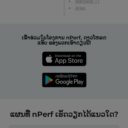
Marseille 11
Arles
ເຂົ້າຮ່ວມໃນໂຄງການ nPerf, ດາວໂຫລດ
ແອັບ ຂອງພວກເຮົາດຽວນີ້!
ແຜນທີ່ nPerf ເຮັດວຽກໄດ້ແນວໃດ?