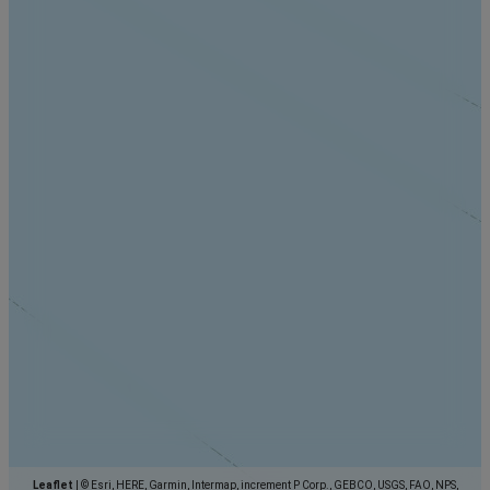
Leaflet
|
© Esri, HERE, Garmin, Intermap, increment P Corp., GEBCO, USGS, FAO, NPS,