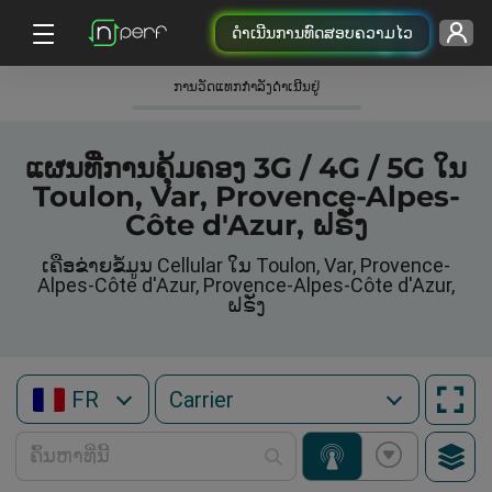
ດຳເນີນການທົດສອບຄວາມໄວ
ການວັດແທກກໍາລັງດໍາເນີນຢູ່
ແຜນທີ່ການຄຸ້ມຄອງ 3G / 4G / 5G ໃນ
Toulon, Var, Provence-Alpes-
Côte d'Azur, ຝຣັ່ງ
ເຄືອຂ່າຍຂໍ້ມູນ Cellular ໃນ Toulon, Var, Provence-
Alpes-Côte d'Azur, Provence-Alpes-Côte d'Azur,
ຝຣັ່ງ
FR