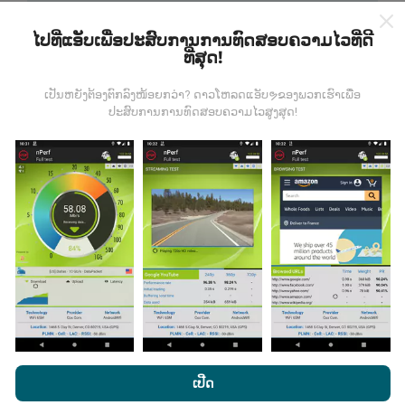
ໄປທີ່ແອັບເພື່ອປະສົບການການທົດສອບຄວາມໄວທີ່ດີ
ທີ່ສຸດ!
ຂໍ້ມູນມາຈາກໃສ?
ເປັນຫຍັງຕ້ອງຕົກລົງໜ້ອຍກວ່າ? ດາວໂຫລດແອັບຯຂອງພວກເຮົາເພື່ອ
ປະສົບການການທົດສອບຄວາມໄວສູງສຸດ!
ຂໍ້ມູນຈະຖືກເກັບ ກຳ ຈາກການທົດສອບທີ່ ດຳ ເນີນໂດຍຜູ້ໃຊ້ app
nPerf. ນີ້ແມ່ນການທົດສອບທີ່ ດຳ ເນີນໃນສະພາບຕົວຈິງ, ໂດຍ
ກົງໃນພາກສະ ໜາມ. ຖ້າທ່ານຢາກມີສ່ວນຮ່ວມຄືກັນ, ສິ່ງທີ່ທ່ານ
ຕ້ອງເຮັດຄືການດາວໂຫລດແອັບ app nPerf ລົງໃນໂທລະສັບ
ສະຫຼາດຂອງທ່ານ.
ຍິ່ງມີຂໍ້ມູນຫຼາຍເທົ່າໃດ, ຍິ່ງຈະມີແຜນທີ່ທີ່
ຄົບຖ້ວນເທົ່າໃດ!
ມີການປັບປຸງແນວໃດ?
ໂດຍການເຂົ້າເບິ່ງເວັບໄຊທ໌ nPerf.com, ທ່ານຍິນຍອມໃຫ້ພວກເຮົາ
ນະໂຍບາຍຄວາມເປັນສ່ວນຕົວແລະການໃຊ້ຄຸກກີ
ພ້ອມທັງການທົດສອບ
ເປີດ
nPerf ຂອງພວກເຮົາ
ສັນຍາອະນຸຍາດຜູ້ໃຊ້ສຸດທ້າຍ
.
ແຜນທີ່ການຄຸ້ມຄອງເຄືອຂ່າຍຖືກອັບເດດໂດຍອັດຕະໂນມັດໂດຍ