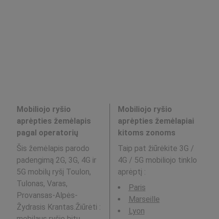
Mobiliojo ryšio
Mobiliojo ryšio
aprėpties žemėlapis
aprėpties žemėlapiai
pagal operatorių
kitoms zonoms
Šis žemėlapis parodo
Taip pat žiūrėkite 3G /
padengimą 2G, 3G, 4G ir
4G / 5G mobiliojo tinklo
5G mobilų ryšį Toulon,
aprėptį
:
Tulonas, Varas,
Paris
Provansas-Alpės-
Marseille
Žydrasis Krantas.Žiūrėti :
Lyon
mobilaus ryšio bitų