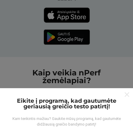
Kaip veikia nPerf
žemėlapiai?
Eikite į programą, kad gautumėte
geriausią greičio testo patirtį!
Kam tenkintis mažiau? Gaukite mūsų programą, kad gautumėte
Iš kur gaunami duomenys?
didžiausią greičio bandymo patirtį!