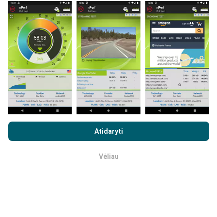
Duomenys renkami iš bandymų, kuriuos atliko „nPerf“
programos vartotojai. Tai testai, atliekami realiomis
sąlygomis, tiesiogiai lauke. Jei ir jūs norite įsitraukti,
tereikia atsisiųsti „nPerf“ programą į savo išmanųjį
telefoną.
Kuo daugiau duomenų, tuo išsamesni bus
žemėlapiai!
Visi bandymų rezultatai rodomi
žemėlapiuose. Filtravimo taisyklės taikomos prieš
skaičiavimo parodymus.
Naršydami „nPerf.com“ sutinkate su mūsų
privatumo ir slapukų
naudojimo politika
, taip pat su „nPerf“ testu
Galutinio
Atidaryti
vartotojo licencijos sutartis
.
Kaip atliekami atnaujinimai?
Vėliau
Gerai
Tinklo aprėpties žemėlapius robotas automatiškai
atnaujina kas valandą. Greičio žemėlapiai
atnaujinami
kas 15 minučių
. Duomenys rodomi dvejus metus. Po
dvejų metų seniausi duomenys iš žemėlapių
pašalinami kartą per mėnesį.