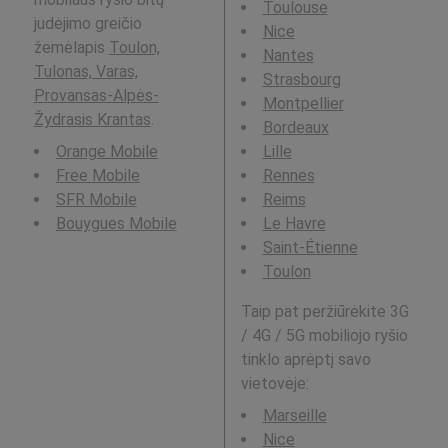
Toulouse
judėjimo greičio
Nice
žemėlapis
Toulon,
Nantes
Tulonas, Varas,
Strasbourg
Provansas-Alpės-
Montpellier
Žydrasis Krantas
.
Bordeaux
Orange Mobile
Lille
Free Mobile
Rennes
SFR Mobile
Reims
Bouygues Mobile
Le Havre
Saint-Étienne
Toulon
Taip pat peržiūrėkite 3G
/ 4G / 5G mobiliojo ryšio
tinklo aprėptį savo
vietovėje:
Marseille
Nice