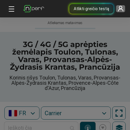
Atlikti greičio testą
Atliekamas matavimas
3G / 4G / 5G aprėpties
žemėlapis Toulon, Tulonas,
Varas, Provansas-Alpės-
Žydrasis Krantas, Prancūzija
Korinis rišys Toulon, Tulonas, Varas, Provansas-
Alpės-Žydrasis Krantas, Provence-Alpes-Côte
d'Azur, Prancūzija
FR