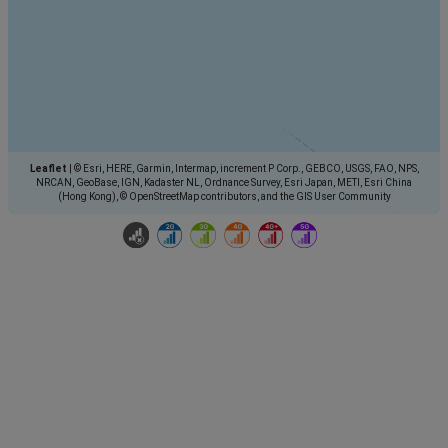
Leaflet
|
© Esri, HERE, Garmin, Intermap, increment P Corp., GEBCO, USGS, FAO, NPS,
NRCAN, GeoBase, IGN, Kadaster NL, Ordnance Survey, Esri Japan, METI, Esri China
(Hong Kong), © OpenStreetMap contributors, and the GIS User Community