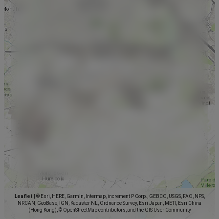
Leaflet
|
© Esri, HERE, Garmin, Intermap, increment P Corp., GEBCO, USGS, FAO, NPS,
NRCAN, GeoBase, IGN, Kadaster NL, Ordnance Survey, Esri Japan, METI, Esri China
(Hong Kong), © OpenStreetMap contributors, and the GIS User Community