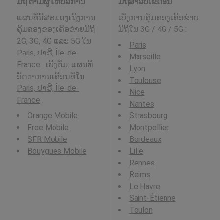
ມືຖື ຕາມຜູ້ໃຫ້ບໍລິການ
ມືຖືສໍາລັບເຂດອື່ນ
ແຜນທີ່ນີ້ສະແດງເຖິງການ
ເບິ່ງການຄຸ້ມຄອງເຄືອຂ່າຍ
ຄຸ້ມຄອງຂອງເຄືອຂ່າຍມືຖື
ມືຖືໃນ 3G / 4G / 5G
:
2G, 3G, 4G ແລະ 5G ໃນ
Paris
Paris, ປາຣີ, Île-de-
Marseille
France . ເບິ່ງຕື່ມ: ແຜນທີ່
Lyon
ອັດຕາການເຄື່ອນທີ່ໃນ
Toulouse
Paris, ປາຣີ, Île-de-
Nice
France
.
Nantes
Orange Mobile
Strasbourg
Free Mobile
Montpellier
SFR Mobile
Bordeaux
Bouygues Mobile
Lille
Rennes
Reims
Le Havre
Saint-Étienne
Toulon