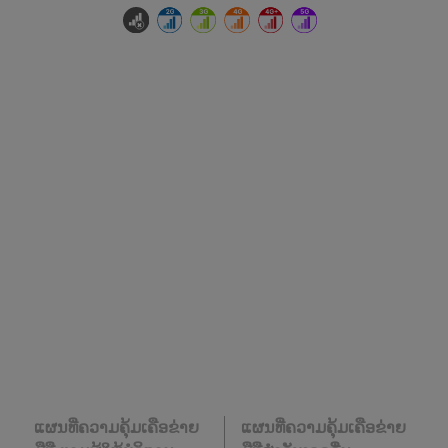
ແຜນທີ່ຄວາມຄຸ້ມເຄືອຂ່າຍ
ແຜນທີ່ຄວາມຄຸ້ມເຄືອຂ່າຍ