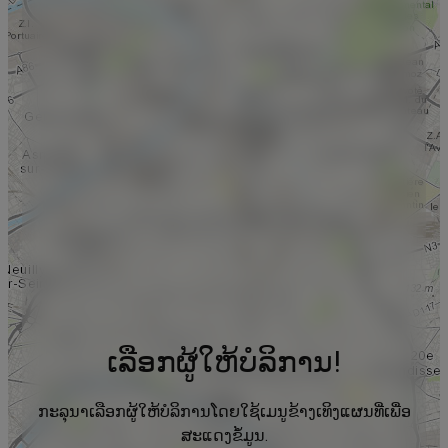
ເລືອກຜູ້ໃຫ້ບໍລິການ!
ກະລຸນາເລືອກຜູ້ໃຫ້ບໍລິການໂດຍໃຊ້ເມນູຂ້າງເທິງແຜນທີ່ເພື່ອ
ສະແດງຂໍ້ມູນ.