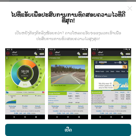
ໄປທີ່ແອັບເພື່ອປະສົບການການທົດສອບຄວາມໄວທີ່ດີ
ທີ່ສຸດ!
ຂໍ້ມູນມາຈາກໃສ?
ເປັນຫຍັງຕ້ອງຕົກລົງໜ້ອຍກວ່າ? ດາວໂຫລດແອັບຯຂອງພວກເຮົາເພື່ອ
ປະສົບການການທົດສອບຄວາມໄວສູງສຸດ!
ຂໍ້ມູນຈະຖືກເກັບ ກຳ ຈາກການທົດສອບທີ່ ດຳ ເນີນໂດຍຜູ້ໃຊ້ app
nPerf. ນີ້ແມ່ນການທົດສອບທີ່ ດຳ ເນີນໃນສະພາບຕົວຈິງ, ໂດຍ
ກົງໃນພາກສະ ໜາມ. ຖ້າທ່ານຢາກມີສ່ວນຮ່ວມຄືກັນ, ສິ່ງທີ່ທ່ານ
ຕ້ອງເຮັດຄືການດາວໂຫລດແອັບ app nPerf ລົງໃນໂທລະສັບ
ສະຫຼາດຂອງທ່ານ.
ຍິ່ງມີຂໍ້ມູນຫຼາຍເທົ່າໃດ, ຍິ່ງຈະມີແຜນທີ່ທີ່
ຄົບຖ້ວນເທົ່າໃດ!
ມີການປັບປຸງແນວໃດ?
ໂດຍການເຂົ້າເບິ່ງເວັບໄຊທ໌ nPerf.com, ທ່ານຍິນຍອມໃຫ້ພວກເຮົາ
ນະໂຍບາຍຄວາມເປັນສ່ວນຕົວແລະການໃຊ້ຄຸກກີ
ພ້ອມທັງການທົດສອບ
ເປີດ
nPerf ຂອງພວກເຮົາ
ສັນຍາອະນຸຍາດຜູ້ໃຊ້ສຸດທ້າຍ
.