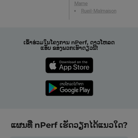
Marne
Rueil-Malmaison
ເຂົ້າຮ່ວມໃນໂຄງການ nPerf, ດາວໂຫລດ
ແອັບ ຂອງພວກເຮົາດຽວນີ້!
ແຜນທີ່ nPerf ເຮັດວຽກໄດ້ແນວໃດ?