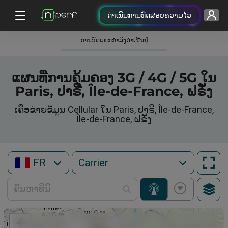
ດຳເນີນການທົດສອບຄວາມໄວ
ການວັດແທກກໍາລັງດໍາເນີນຢູ່
ແຜນທີ່ການຄຸ້ມຄອງ 3G / 4G / 5G ໃນ
Paris, ປາຣີ, Île-de-France, ຝຣັ່ງ
ເຄືອຂ່າຍຂໍ້ມູນ Cellular ໃນ Paris, ປາຣີ, Île-de-France,
Île-de-France, ຝຣັ່ງ
FR
+