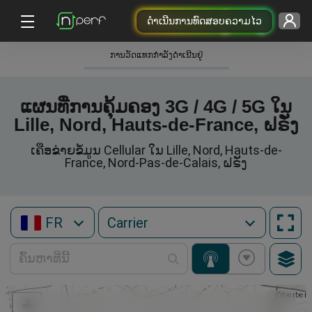
ດຳເນີນການທົດສອບຄວາມໄວ
ການວັດແທກກໍາລັງດໍາເນີນຢູ່
ແຜນທີ່ການຄຸ້ມຄອງ 3G / 4G / 5G ໃນ
Lille, Nord, Hauts-de-France, ຝຣັ່ງ
ເຄືອຂ່າຍຂໍ້ມູນ Cellular ໃນ Lille, Nord, Hauts-de-
France, Nord-Pas-de-Calais, ຝຣັ່ງ
FR
+