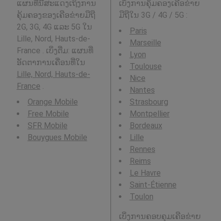
ແຜນທີ່ນີ້ສະແດງເຖິງການ
ເບິ່ງການຄຸ້ມຄອງເຄືອຂ່າຍ
ຄຸ້ມຄອງຂອງເຄືອຂ່າຍມືຖື
ມືຖືໃນ 3G / 4G / 5G
:
2G, 3G, 4G ແລະ 5G ໃນ
Paris
Lille, Nord, Hauts-de-
Marseille
France . ເບິ່ງຕື່ມ: ແຜນທີ່
Lyon
ອັດຕາການເຄື່ອນທີ່ໃນ
Toulouse
Lille, Nord, Hauts-de-
Nice
France
.
Nantes
Orange Mobile
Strasbourg
Free Mobile
Montpellier
SFR Mobile
Bordeaux
Bouygues Mobile
Lille
Rennes
Reims
Le Havre
Saint-Étienne
Toulon
ເບິ່ງການຄອບຄຸມເຄືອຂ່າຍ