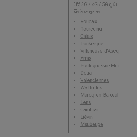
ມືຖື 3G / 4G / 5G ຢູ່ໃນ
ພື້ນທີ່ຂອງທ່ານ:
Roubaix
Tourcoing
Calais
Dunkerque
Villeneuve-d'Ascq
Arras
Boulogne-sur-Mer
Douai
Valenciennes
Wattrelos
Marcq-en-Barœul
Lens
Cambrai
Liévin
Maubeuge