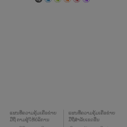
ແຜນທີ່ຄວາມຄຸ້ມເຄືອຂ່າຍ
ແຜນທີ່ຄວາມຄຸ້ມເຄືອຂ່າຍ
ມືຖື ຕາມຜູ້ໃຫ້ບໍລິການ
ມືຖືສໍາລັບເຂດອື່ນ