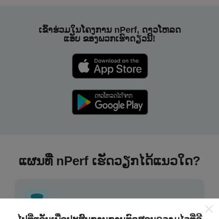
ເຂົ້າຮ່ວມໃນໂຄງການ nPerf, ດາວໂຫລດ
ແອັບ ຂອງພວກເຮົາດຽວນີ້!
ແຜນທີ່ nPerf ເຮັດວຽກໄດ້ແນວໃດ?