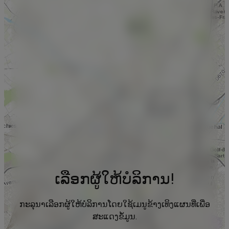
ເລືອກຜູ້ໃຫ້ບໍລິການ!
ກະລຸນາເລືອກຜູ້ໃຫ້ບໍລິການໂດຍໃຊ້ເມນູຂ້າງເທິງແຜນທີ່ເພື່ອ
ສະແດງຂໍ້ມູນ.