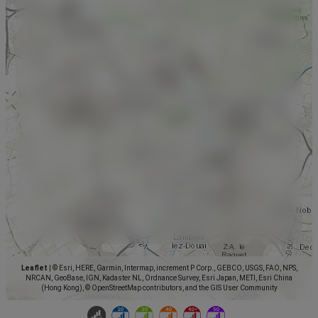
Leaflet
|
© Esri, HERE, Garmin, Intermap, increment P Corp., GEBCO, USGS, FAO, NPS,
NRCAN, GeoBase, IGN, Kadaster NL, Ordnance Survey, Esri Japan, METI, Esri China
(Hong Kong), © OpenStreetMap contributors, and the GIS User Community