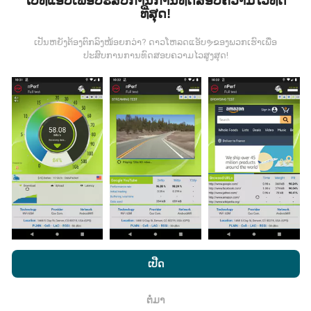
ໄປທີ່ແອັບເພື່ອປະສົບການການທົດສອບຄວາມໄວທີ່ດີ
ທີ່ສຸດ!
ຂໍ້ມູນມາຈາກໃສ?
ເປັນຫຍັງຕ້ອງຕົກລົງໜ້ອຍກວ່າ? ດາວໂຫລດແອັບຯຂອງພວກເຮົາເພື່ອ
ຂໍ້ມູນຈະຖືກເກັບ ກຳ ຈາກການທົດສອບທີ່ ດຳ ເນີນໂດຍຜູ້ໃຊ້ app
ປະສົບການການທົດສອບຄວາມໄວສູງສຸດ!
nPerf. ນີ້ແມ່ນການທົດສອບທີ່ ດຳ ເນີນໃນສະພາບຕົວຈິງ, ໂດຍ
ກົງໃນພາກສະ ໜາມ. ຖ້າທ່ານຢາກມີສ່ວນຮ່ວມຄືກັນ, ສິ່ງທີ່ທ່ານ
ຕ້ອງເຮັດຄືການດາວໂຫລດແອັບ app nPerf ລົງໃນໂທລະສັບ
ສະຫຼາດຂອງທ່ານ.
ຍິ່ງມີຂໍ້ມູນຫຼາຍເທົ່າໃດ, ຍິ່ງຈະມີແຜນທີ່ທີ່
ຄົບຖ້ວນເທົ່າໃດ!
ມີການປັບປຸງແນວໃດ?
ໂດຍການເຂົ້າເບິ່ງເວັບໄຊທ໌ nPerf.com, ທ່ານຍິນຍອມໃຫ້ພວກເຮົາ
ແຜນທີ່ການຄຸ້ມຄອງເຄືອຂ່າຍຖືກອັບເດດໂດຍອັດຕະໂນມັດໂດຍ
ນະໂຍບາຍຄວາມເປັນສ່ວນຕົວແລະການໃຊ້ຄຸກກີ
ພ້ອມທັງການທົດສອບ
ເປີດ
bot ທຸກໆຊົ່ວໂມງ. ແຜນທີ່ຄວາມໄວແມ່ນ
ຖືກປັບປຸງທຸກໆ 15 ນາທີ
nPerf ຂອງພວກເຮົາ
ສັນຍາອະນຸຍາດຜູ້ໃຊ້ສຸດທ້າຍ
.
. ຂໍ້ມູນຖືກສະແດງເປັນເວລາສອງປີ. ຫຼັງຈາກສອງປີ, ຂໍ້ມູນເກົ່າແກ່
ຕໍ່ມາ
ທີ່ສຸດກໍ່ຖືກລຶບອອກຈາກແຜນທີ່ ໜຶ່ງ ຄັ້ງຕໍ່ເດືອນ.
ຕົກ​ລົງ