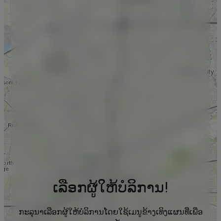
ເລືອກຜູ້ໃຫ້ບໍລິການ!
ກະລຸນາເລືອກຜູ້ໃຫ້ບໍລິການໂດຍໃຊ້ເມນູຂ້າງເທິງແຜນທີ່ເພື່ອ