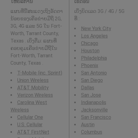
ໃຫ້ບໍລິການ
ເຂດອື່ນ
ແຜນທີ່ນີ້ສະແດງເຖິງອັດຕາ
ເບິ່ງບິດເລດ 3G / 4G / 5G
ນ້ອຍຂອງເຄືອຂ່າຍມືຖື 2G,
ທີ່
:
3G, 4G ແລະ 5G ໃນ Fort-
New York City
Worth, Tarrant County,
Los Angeles
Texas . ເບິ່ງຕື່ມ: ແຜນທີ່
Chicago
ຄອບຄຸມເຄືອຂ່າຍມືຖືໃນ
Houston
Fort-Worth, Tarrant
Philadelphia
County, Texas .
Phoenix
T-Mobile (inc. Sprint)
San Antonio
Union Wireless
San Diego
AT&T Mobility
Dallas
Verizon Wireless
San Jose
Carolina West
Indianapolis
Wireless
Jacksonville
Cellular One
San Francisco
U.S. Cellular
Austin
AT&T FirstNet
Columbus