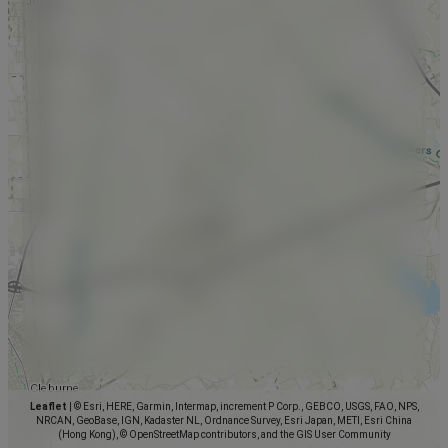
Leaflet
|
© Esri, HERE, Garmin, Intermap, increment P Corp., GEBCO, USGS, FAO, NPS,
NRCAN, GeoBase, IGN, Kadaster NL, Ordnance Survey, Esri Japan, METI, Esri China
(Hong Kong), © OpenStreetMap contributors, and the GIS User Community