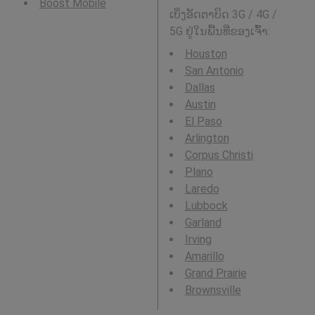
Boost Mobile
ເບິ່ງອັດຕາບິດ 3G / 4G /
5G ຢູ່ໃນພື້ນທີ່ຂອງເຈົ້າ:
Houston
San Antonio
Dallas
Austin
El Paso
Arlington
Corpus Christi
Plano
Laredo
Lubbock
Garland
Irving
Amarillo
Grand Prairie
Brownsville