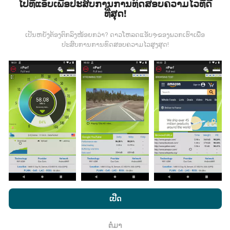
ໄປທີ່ແອັບເພື່ອປະສົບການການທົດສອບຄວາມໄວທີ່ດີ
ທີ່ສຸດ!
ຂໍ້ມູນມາຈາກໃສ?
ເປັນຫຍັງຕ້ອງຕົກລົງໜ້ອຍກວ່າ? ດາວໂຫລດແອັບຯຂອງພວກເຮົາເພື່ອ
ຂໍ້ມູນຈະຖືກເກັບ ກຳ ຈາກການທົດສອບທີ່ ດຳ ເນີນໂດຍຜູ້ໃຊ້ app
ປະສົບການການທົດສອບຄວາມໄວສູງສຸດ!
nPerf. ນີ້ແມ່ນການທົດສອບທີ່ ດຳ ເນີນໃນສະພາບຕົວຈິງ, ໂດຍ
ກົງໃນພາກສະ ໜາມ. ຖ້າທ່ານຢາກມີສ່ວນຮ່ວມຄືກັນ, ສິ່ງທີ່ທ່ານ
ຕ້ອງເຮັດຄືການດາວໂຫລດແອັບ app nPerf ລົງໃນໂທລະສັບ
ສະຫຼາດຂອງທ່ານ.
ຍິ່ງມີຂໍ້ມູນຫຼາຍເທົ່າໃດ, ຍິ່ງຈະມີແຜນທີ່ທີ່
ຄົບຖ້ວນເທົ່າໃດ!
ມີການປັບປຸງແນວໃດ?
ໂດຍການເຂົ້າເບິ່ງເວັບໄຊທ໌ nPerf.com, ທ່ານຍິນຍອມໃຫ້ພວກເຮົາ
ແຜນທີ່ການຄຸ້ມຄອງເຄືອຂ່າຍຖືກອັບເດດໂດຍອັດຕະໂນມັດໂດຍ
ນະໂຍບາຍຄວາມເປັນສ່ວນຕົວແລະການໃຊ້ຄຸກກີ
ພ້ອມທັງການທົດສອບ
ເປີດ
bot ທຸກໆຊົ່ວໂມງ. ແຜນທີ່ຄວາມໄວແມ່ນ
ຖືກປັບປຸງທຸກໆ 15 ນາທີ
nPerf ຂອງພວກເຮົາ
ສັນຍາອະນຸຍາດຜູ້ໃຊ້ສຸດທ້າຍ
.
. ຂໍ້ມູນຖືກສະແດງເປັນເວລາສອງປີ. ຫຼັງຈາກສອງປີ, ຂໍ້ມູນເກົ່າແກ່
ຕໍ່ມາ
ທີ່ສຸດກໍ່ຖືກລຶບອອກຈາກແຜນທີ່ ໜຶ່ງ ຄັ້ງຕໍ່ເດືອນ.