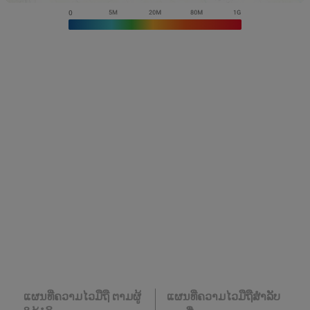
ແຜນທີ່ຄວາມໄວມືຖື ຕາມຜູ້
ແຜນທີ່ຄວາມໄວມືຖືສໍາລັບ