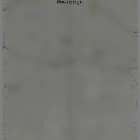
ສະແດງຂໍ້ມູນ.