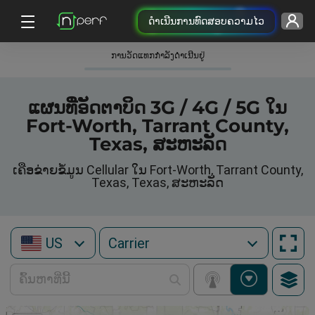
ດຳເນີນການທົດສອບຄວາມໄວ
ການວັດແທກກໍາລັງດໍາເນີນຢູ່
ແຜນທີ່ອັດຕາບິດ 3G / 4G / 5G ໃນ
Fort-Worth, Tarrant County,
Texas, ສະຫະລັດ
ເຄືອຂ່າຍຂໍ້ມູນ Cellular ໃນ Fort-Worth, Tarrant County,
Texas, Texas, ສະຫະລັດ
US