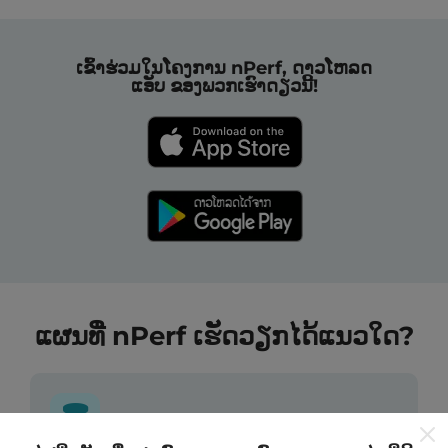
ເຂົ້າຮ່ວມໃນໂຄງການ nPerf, ດາວໂຫລດ
ແອັບ ຂອງພວກເຮົາດຽວນີ້!
ແຜນທີ່ nPerf ເຮັດວຽກໄດ້ແນວໃດ?