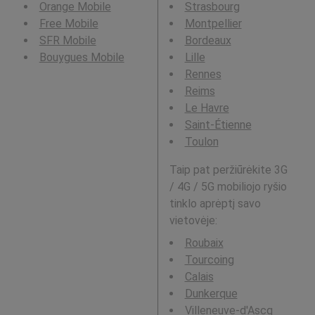
Orange Mobile
Strasbourg
Free Mobile
Montpellier
SFR Mobile
Bordeaux
Bouygues Mobile
Lille
Rennes
Reims
Le Havre
Saint-Étienne
Toulon
Taip pat peržiūrėkite 3G
/ 4G / 5G mobiliojo ryšio
tinklo aprėptį savo
vietovėje:
Roubaix
Tourcoing
Calais
Dunkerque
Villeneuve-d'Ascq