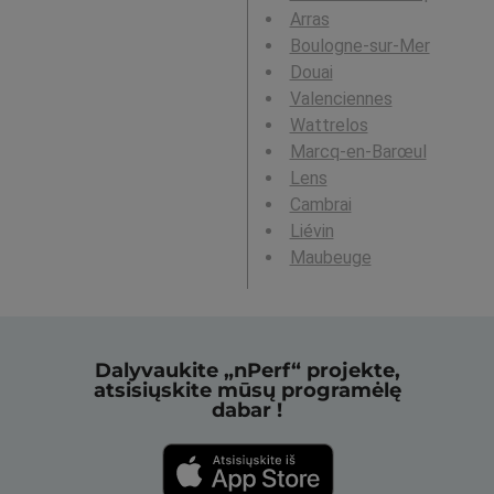
Arras
Boulogne-sur-Mer
Douai
Valenciennes
Wattrelos
Marcq-en-Barœul
Lens
Cambrai
Liévin
Maubeuge
Dalyvaukite „nPerf“ projekte,
atsisiųskite mūsų programėlę
dabar !