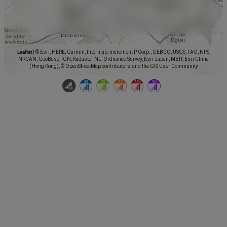
Leaflet
|
© Esri, HERE, Garmin, Intermap, increment P Corp., GEBCO, USGS, FAO, NPS,
NRCAN, GeoBase, IGN, Kadaster NL, Ordnance Survey, Esri Japan, METI, Esri China
(Hong Kong), © OpenStreetMap contributors, and the GIS User Community