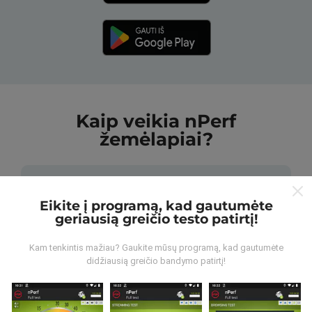
Kaip veikia nPerf
žemėlapiai?
Eikite į programą, kad gautumėte
geriausią greičio testo patirtį!
Iš kur gaunami duomenys?
Kam tenkintis mažiau? Gaukite mūsų programą, kad gautumėte
didžiausią greičio bandymo patirtį!
Duomenys renkami iš bandymų, kuriuos atliko „nPerf“
programos vartotojai. Tai testai, atliekami realiomis
sąlygomis, tiesiogiai lauke. Jei ir jūs norite įsitraukti,