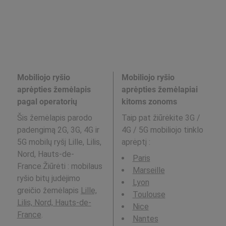
Mobiliojo ryšio
Mobiliojo ryšio
aprėpties žemėlapis
aprėpties žemėlapiai
pagal operatorių
kitoms zonoms
Šis žemėlapis parodo
Taip pat žiūrėkite 3G /
padengimą 2G, 3G, 4G ir
4G / 5G mobiliojo tinklo
5G mobilų ryšį Lille, Lilis,
aprėptį
:
Nord, Hauts-de-
Paris
France.Žiūrėti : mobilaus
Marseille
ryšio bitų judėjimo
Lyon
greičio žemėlapis
Lille,
Toulouse
Lilis, Nord, Hauts-de-
Nice
France
.
Nantes