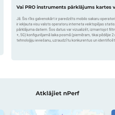
Vai PRO instruments pārklājums kartes v
Jā. Šis rīks galvenokārt ir paredzēts mobilo sakaru operatori
ir iekļauta visu valsts operatoru interneta veiktspējas stati
pārklājuma datiem. Šos datus var vizualizēt, izmantojot filtr
+, 5G) konfigurējamā laika posmā (piemēram, tikai pēdējie 2 mē
tehnoloģiju ieviešanu, uzraudzītu konkurentus un identificēt
Atklājiet nPerf