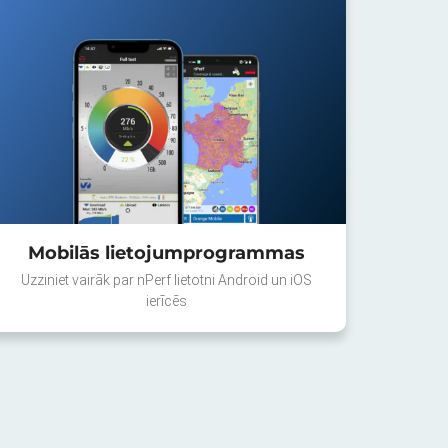
Mobilās lietojumprogrammas
Uzziniet vairāk par nPerf lietotni Android un iOS
ierīcēs