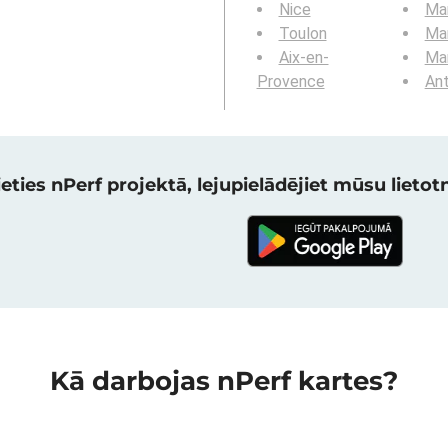
Nice
Mar
Toulon
Mar
Aix-en-
Mar
Provence
Ant
eties nPerf projektā, lejupielādējiet mūsu lietotni
Kā darbojas nPerf kartes?