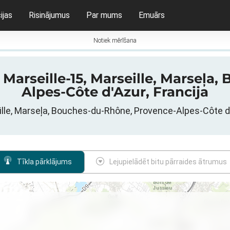
ijas
Risinājumus
Par mums
Emuārs
Notiek mērīšana
 Marseille-15, Marseille, Marseļ
Alpes-Côte d'Azur, Francija
seille, Marseļa, Bouches-du-Rhône, Provence-Alpes-Côte d
Tīkla pārklājums
Lejupielādēt bitu pārraides ātrumus