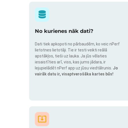
No kurienes nāk dati?
Dati tiek apkopoti no pārbaudēm, ko veic nPerf
lietotnes lietotāji. Tie ir testi veikti reālā
apstākļos, tieši uz lauka. Ja jūs vēlaties
iesaistīties arī, viss, kas jums jādara, ir
lejupielādēt nPerf app uz jūsu viedtālrunis.
Jo
vairāk datu ir, visaptverošāka kartes būs!