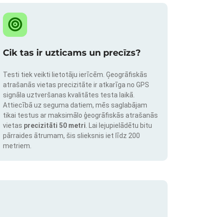
Cik tas ir uzticams un precīzs?
Testi tiek veikti lietotāju ierīcēm. Ģeogrāfiskās
atrašanās vietas precizitāte ir atkarīga no GPS
signāla uztveršanas kvalitātes testa laikā.
Attiecībā uz seguma datiem, mēs saglabājam
tikai testus ar maksimālo ģeogrāfiskās atrašanās
vietas
precizitāti 50 metri
. Lai lejupielādētu bitu
pārraides ātrumam, šis slieksnis iet līdz 200
metriem.