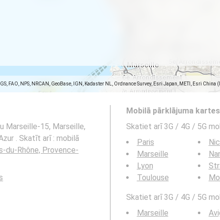
SGS, FAO, NPS, NRCAN, GeoBase, IGN, Kadaster NL, Ordnance Survey, Esri Japan, METI, Esri China 
Mobilā pārklājuma karte
u Marseille-15, Marseille,
Skatiet arī 3G / 4G / 5G mo
r . Skatīt arī : mobilā
Paris
Ni
es-du-Rhône, Provence-
Marseille
Na
Lyon
St
s
Toulouse
Mon
Skatiet arī 3G / 4G / 5G mob
Marseille
Av