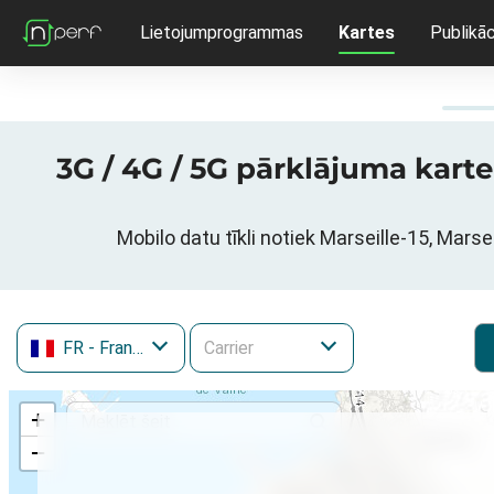
Lietojumprogrammas
Kartes
Publikāc
3G / 4G / 5G pārklājuma karte
Mobilo datu tīkli notiek Marseille-15, Mar
FR
- Francija
+
−