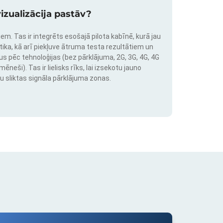
izualizācija pastāv?
em. Tas ir integrēts esošajā pilota kabīnē, kurā jau
stika, kā arī piekļuve ātruma testa rezultātiem un
us pēc tehnoloģijas (bez pārklājuma, 2G, 3G, 4G, 4G
neši). Tas ir lielisks rīks, lai izsekotu jauno
u sliktas signāla pārklājuma zonas.