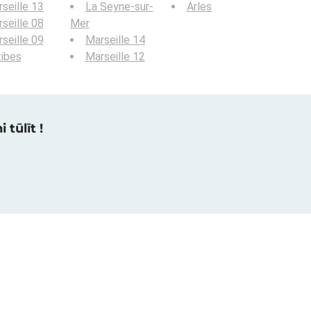
seille 13
La Seyne-sur-
Arles
seille 08
Mer
seille 09
Marseille 14
ibes
Marseille 12
 tūlīt !