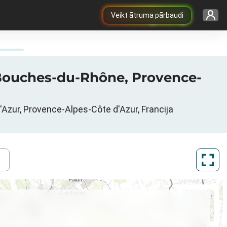
Veikt ātruma pārbaudi
a, Bouches-du-Rhône, Provence-
'Azur, Provence-Alpes-Côte d'Azur, Francija
ArcGIS