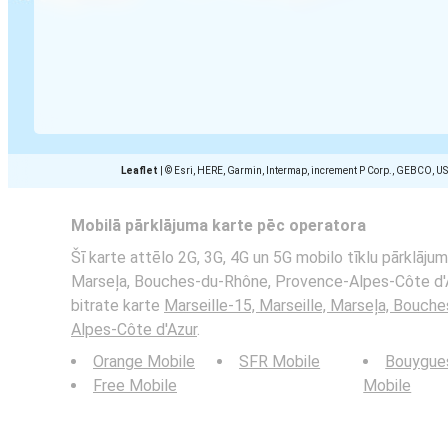
Leaflet
|
© Esri, HERE, Garmin, Intermap, increment P Corp., GEBCO, U
Mobilā pārklājuma karte pēc operatora
Šī karte attēlo 2G, 3G, 4G un 5G mobilo tīklu pārklājum
Marseļa, Bouches-du-Rhône, Provence-Alpes-Côte d'Azu
bitrate karte
Marseille-15, Marseille, Marseļa, Bouch
Alpes-Côte d'Azur
.
Orange Mobile
SFR Mobile
Bouygue
Free Mobile
Mobile