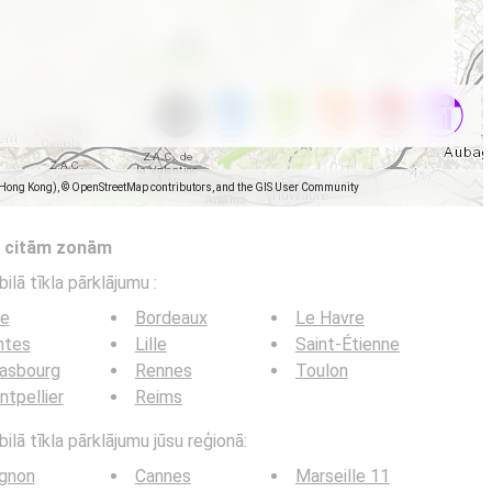
(Hong Kong), © OpenStreetMap contributors, and the GIS User Community
s citām zonām
bilā tīkla pārklājumu
:
ce
Bordeaux
Le Havre
ntes
Lille
Saint-Étienne
rasbourg
Rennes
Toulon
tpellier
Reims
ilā tīkla pārklājumu jūsu reģionā:
ignon
Cannes
Marseille 11