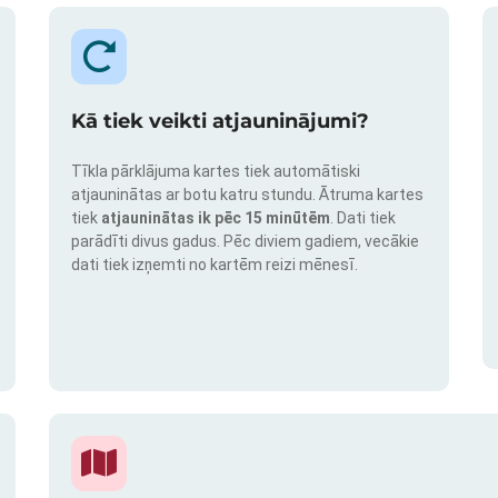
Kā tiek veikti atjauninājumi?
Tīkla pārklājuma kartes tiek automātiski
atjauninātas ar botu katru stundu. Ātruma kartes
tiek
atjauninātas ik pēc 15 minūtēm
. Dati tiek
parādīti divus gadus. Pēc diviem gadiem, vecākie
dati tiek izņemti no kartēm reizi mēnesī.