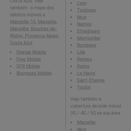
Costa Azul. Veja
Lyon
também : o mapa dos
Toulouse
débitos móveis a
Nice
Marseille-15, Marseille,
Nantes
Marselha, Bouches-du-
Strasbourg
Rhône, Provença-Alpes-
Montpellier
Costa Azul
.
Bordeaux
Orange Mobile
Lille
Free Mobile
Rennes
SFR Mobile
Reims
Bouygues Mobile
Le Havre
Saint-Étienne
Toulon
Veja também a
cobertura da rede móvel
3G / 4G / 5G na sua área:
Marseille
Nice