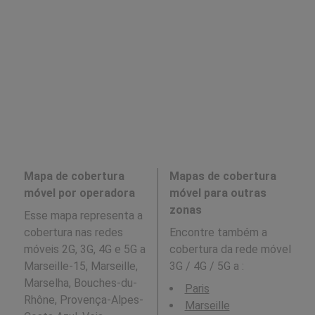
Mapa de cobertura
Mapas de cobertura
móvel por operadora
móvel para outras
zonas
Esse mapa representa a
cobertura nas redes
Encontre também a
móveis 2G, 3G, 4G e 5G a
cobertura da rede móvel
Marseille-15, Marseille,
3G / 4G / 5G a
:
Marselha, Bouches-du-
Paris
Rhône, Provença-Alpes-
Marseille