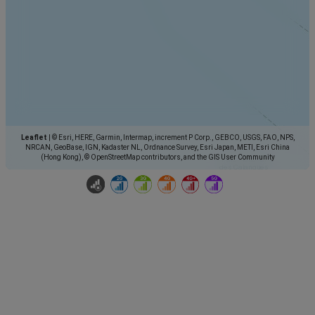
Leaflet
|
© Esri, HERE, Garmin, Intermap, increment P Corp., GEBCO, USGS, FAO, NPS,
NRCAN, GeoBase, IGN, Kadaster NL, Ordnance Survey, Esri Japan, METI, Esri China
(Hong Kong), © OpenStreetMap contributors, and the GIS User Community