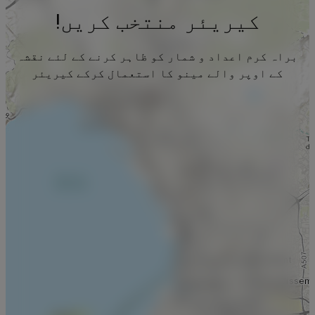
کیریئر منتخب کریں!
براہ کرم اعداد و شمار کو ظاہر کرنے کے لئے نقشہ
کے اوپر والے مینو کا استعمال کرکے کیریئر
منتخب کریں۔