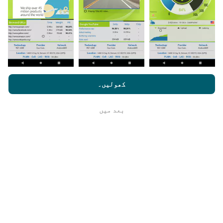
اپنے اسمارٹ فون پر nPerf ایپ ڈاؤن لوڈ کرنا ہے۔
مزید اعداد و شمار جتنے زیادہ ہوں گے ، نقشے اتنے ہی
جامع ہوں گے!
nperf.com کو براؤز کرنے سے ، آپ ہماری
رازداری اور کوکیز کے
استعمال کی پالیسی
کے ساتھ ساتھ ہمارے nPerf ٹیسٹ
صارف کا
کھولیں۔
لائسنس کا آخری معاہدہ
اپ ڈیٹس کس طرح کی گئی ہیں ؟
بعد میں
ٹھیک ہے
نیٹ ورک کوریج کے نقشے ہر گھنٹہ بوٹ کے ذریعہ خود
بخود اپ ڈیٹ ہوجاتے ہیں۔ رفتار کے نقشے
ہر 15 منٹ
میں
اپڈیٹ ہوتے ہیں۔ ڈیٹا دو سال کے لئے ظاہر کیا
جاتا ہے. دو سال بعد ، سب سے قدیم ڈیٹا کو ماہ میں ایک
بار نقشوں سے ہٹا دیا جاتا ہے۔