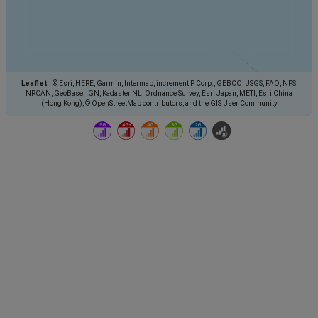
Leaflet
|
© Esri, HERE, Garmin, Intermap, increment P Corp., GEBCO, USGS, FAO, NPS,
NRCAN, GeoBase, IGN, Kadaster NL, Ordnance Survey, Esri Japan, METI, Esri China
(Hong Kong), © OpenStreetMap contributors, and the GIS User Community