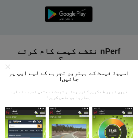
nPerf نقشے کیسے کام کرتے
ہیں ؟
اسپیڈ ٹیسٹ کے بہترین تجربے کے لیے ایپ پر
جائیں!
کیوں کم پر طے کریں؟ تیز رفتار ٹیسٹ کے حتمی تجربے کے لیے
ہماری ایپ حاصل کریں!
ڈیٹا کہاں سے آتا ہے؟
یہ اعدادوشمار nPerf ایپ کے صارفین کے ذریعہ کئے
گئے ٹیسٹوں سے جمع کیا گیا ہے۔ یہ ایسے میدان ہیں جو
براہ راست میدان میں واقع حالتوں میں ہوتے ہیں۔ اگر
آپ بھی اس میں شامل ہونا چاہتے ہیں تو ، آپ کو بس