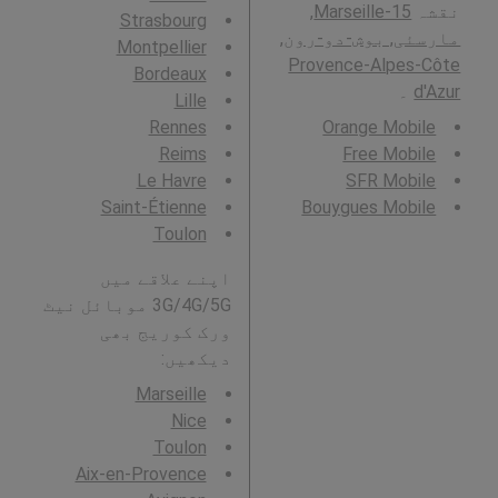
نقشہ
Marseille-15,
Strasbourg
مارسئی, بوش-دو-رون,
Montpellier
Provence-Alpes-Côte
Bordeaux
d'Azur
۔
Lille
Rennes
Orange Mobile
Reims
Free Mobile
Le Havre
SFR Mobile
Saint-Étienne
Bouygues Mobile
Toulon
اپنے علاقے میں
3G/4G/5G موبائل نیٹ
ورک کوریج بھی
دیکھیں:
Marseille
Nice
Toulon
Aix-en-Provence