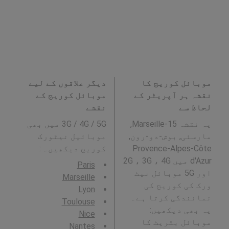
موبائل کوریج کا
دیگر علاقوں کے لیے
نقشہ ہر آپریٹر کے
موبائل کوریج کے
لحاظ سے
نقشے
یہ نقشہ Marseille-15,
3G / 4G / 5G میں بھی
مارسئی, بوش-دو-رون,
موبائیل نیٹورک
Provence-Alpes-Côte
کوریج دیکھیں۔ :
d'Azur میں 2G ، 3G ، 4G
Paris
اور 5G موبائل نیٹ
Marseille
ورک کی کوریج کی
Lyon
نمائندگی کرتا ہے۔
Toulouse
یہ بھی دیکھیں:
Nice
موبائل بٹریٹ کا
Nantes