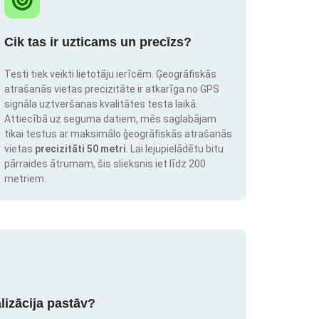
Cik tas ir uzticams un precīzs?
Testi tiek veikti lietotāju ierīcēm. Ģeogrāfiskās
atrašanās vietas precizitāte ir atkarīga no GPS
signāla uztveršanas kvalitātes testa laikā.
Attiecībā uz seguma datiem, mēs saglabājam
tikai testus ar maksimālo ģeogrāfiskās atrašanās
vietas
precizitāti 50 metri
. Lai lejupielādētu bitu
pārraides ātrumam, šis slieksnis iet līdz 200
metriem.
lizācija pastāv?