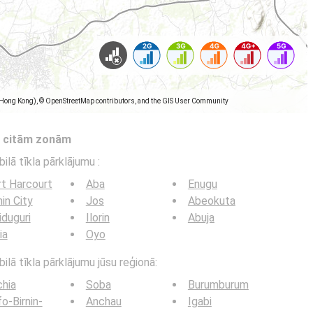
(Hong Kong), © OpenStreetMap contributors, and the GIS User Community
s citām zonām
bilā tīkla pārklājumu
:
t Harcourt
Aba
Enugu
in City
Jos
Abeokuta
duguri
Ilorin
Abuja
ia
Oyo
ilā tīkla pārklājumu jūsu reģionā:
hia
Soba
Burumburum
o-Birnin-
Anchau
Igabi