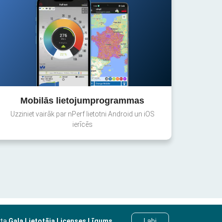
Mobilās lietojumprogrammas
Uzziniet vairāk par nPerf lietotni Android un iOS
ierīcēs
sta
Gala Lietotāja Licenses Līgums
.
Labi