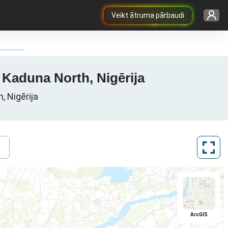
Veikt ātruma pārbaudi
 Kaduna North, Nigērija
, Nigērija
ArcGIS