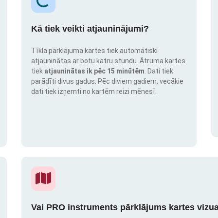
Kā tiek veikti atjauninājumi?
Tīkla pārklājuma kartes tiek automātiski
atjauninātas ar botu katru stundu. Ātruma kartes
tiek
atjauninātas ik pēc 15 minūtēm
. Dati tiek
parādīti divus gadus. Pēc diviem gadiem, vecākie
dati tiek izņemti no kartēm reizi mēnesī.
Vai PRO instruments pārklājums kartes vizua