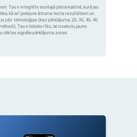
em. Tas ir integrēts esošajā pilota kabīnē, kurā jau
stika, kā arī piekļuve ātruma testa rezultātiem un
us pēc tehnoloģijas (bez pārklājuma, 2G, 3G, 4G, 4G
neši). Tas ir lielisks rīks, lai izsekotu jauno
u sliktas signāla pārklājuma zonas.