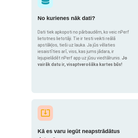
No kurienes nāk dati?
Dati tiek apkopoti no pārbaudēm, ko veic nPerf
lietotnes lietotāji. Tie ir testi veikti reālā
apstākļos, tieši uz lauka. Ja jūs vēlaties
iesaistīties arī, viss, kas jums jādara, ir
lejupielādēt nPerf app uz jūsu viedtālrunis.
Jo
vairāk datu ir, visaptverošāka kartes būs!
Kā es varu iegūt neapstrādātus