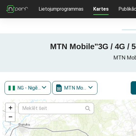
Lietojumprogrammas
Kartes
Publikāc
MTN Mobile"3G / 4G / 5
MTN Mobil
NG
- Nigērija
MTN Mobile
+
−