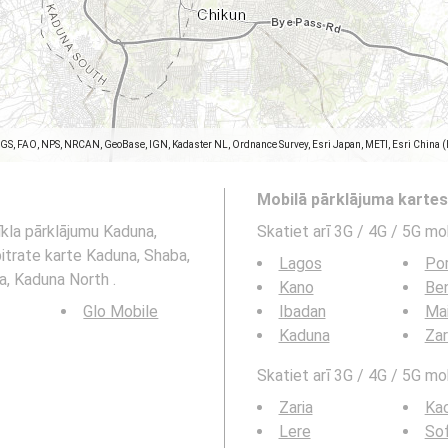
SGS, FAO, NPS, NRCAN, GeoBase, IGN, Kadaster NL, Ordnance Survey, Esri Japan, METI, Esri China 
Mobilā pārklājuma karte
īkla pārklājumu Kaduna,
Skatiet arī 3G / 4G / 5G mo
itrate karte Kaduna, Shaba,
Lagos
Por
a, Kaduna North .
Kano
Ben
Glo Mobile
Ibadan
Mai
Kaduna
Zar
Skatiet arī 3G / 4G / 5G mob
Zaria
Kac
Lere
Sof