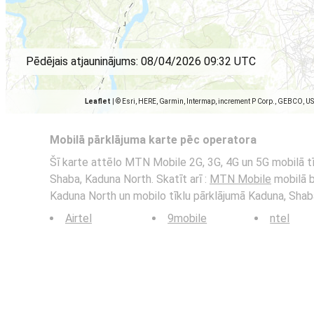
Pēdējais atjauninājums:
08/04/2026 09:32 UTC
Leaflet
|
© Esri, HERE, Garmin, Intermap, increment P Corp., GEBCO, U
Mobilā pārklājuma karte pēc operatora
Šī karte attēlo MTN Mobile 2G, 3G, 4G un 5G mobilā t
Shaba, Kaduna North. Skatīt arī :
MTN Mobile
mobilā b
Kaduna North un mobilo tīklu pārklājumā Kaduna, Shab
Airtel
9mobile
ntel