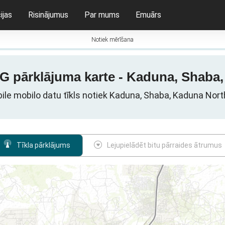
ijas
Risinājumus
Par mums
Emuārs
Notiek mērīšana
G pārklājuma karte - Kaduna, Shaba,
e mobilo datu tīkls notiek Kaduna, Shaba, Kaduna North
Tīkla pārklājums
Lejupielādēt bitu pārraides ātrumus