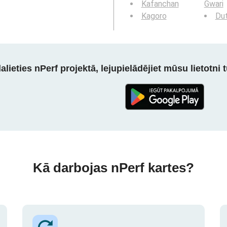
Kafanchan
Gwari
Kagoro
Du
alieties nPerf projektā, lejupielādējiet mūsu lietotni tū
Kā darbojas nPerf kartes?