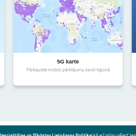
5G karte
Pārbaudiet mobilo pārklājumu savā reģionā
dencialitātes un Sīkdatņu Lietošanas Politikai
kā arī mūsu nPerf te