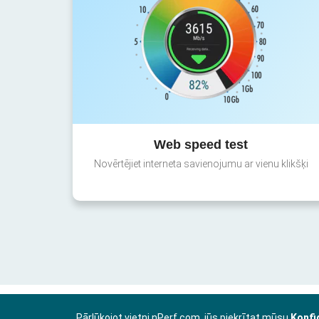
Web speed test
Novērtējiet interneta savienojumu ar vienu klikšķi
Pārlūkojot vietni nPerf.com, jūs piekrītat mūsu
Konfi