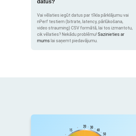
datus?
Vai vēlaties iegūt datus par tīkla pārklājumu vai
nPerf testiem (bitrate, latency, pārlūkošana,
video strauming) CSV formātā, lai tos izmantotu,
cik vēlaties? Nekādu problēmu!
Sazinieties ar
mums
lai saņemt piedavājumu.