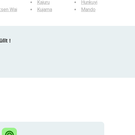
Kajuru
Hunkuyi
tsen Wai
Kujama
Mando
līt !