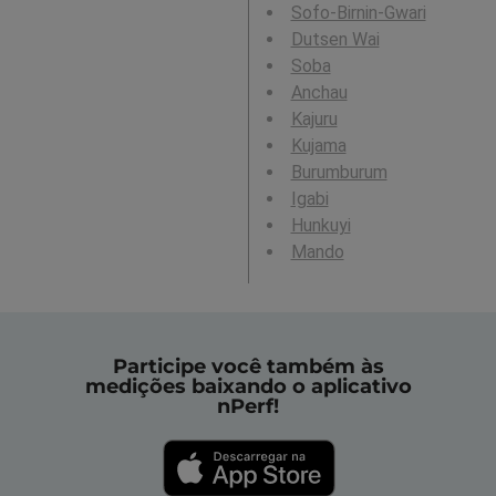
Sofo-Birnin-Gwari
Dutsen Wai
Soba
Anchau
Kajuru
Kujama
Burumburum
Igabi
Hunkuyi
Mando
Participe você também às
medições baixando o aplicativo
nPerf!