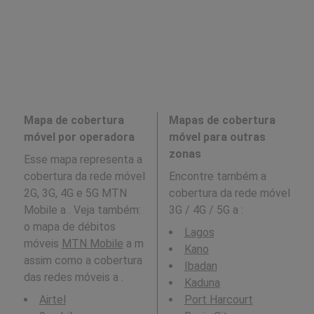
Mapa de cobertura
Mapas de cobertura
móvel por operadora
móvel para outras
zonas
Esse mapa representa a
cobertura da rede móvel
Encontre também a
2G, 3G, 4G e 5G MTN
cobertura da rede móvel
Mobile a . Veja também:
3G / 4G / 5G a
:
o mapa de débitos
Lagos
móveis
MTN Mobile
a m
Kano
assim como a cobertura
Ibadan
das redes móveis a .
Kaduna
Airtel
Port Harcourt