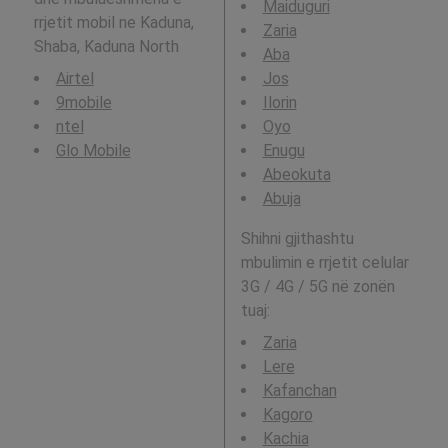
Maiduguri
rrjetit mobil ne Kaduna,
Zaria
Shaba, Kaduna North
Aba
Airtel
Jos
9mobile
Ilorin
ntel
Oyo
Glo Mobile
Enugu
Abeokuta
Abuja
Shihni gjithashtu
mbulimin e rrjetit celular
3G / 4G / 5G në zonën
tuaj:
Zaria
Lere
Kafanchan
Kagoro
Kachia