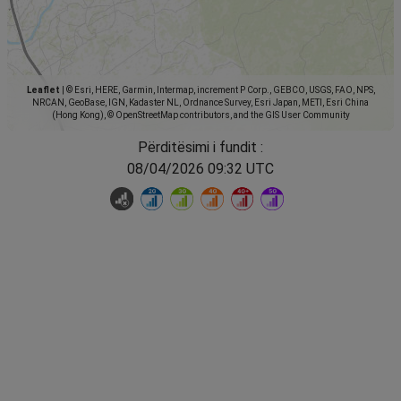
Leaflet
|
© Esri, HERE, Garmin, Intermap, increment P Corp., GEBCO, USGS, FAO, NPS,
NRCAN, GeoBase, IGN, Kadaster NL, Ordnance Survey, Esri Japan, METI, Esri China
(Hong Kong), © OpenStreetMap contributors, and the GIS User Community
Përditësimi i fundit :
08/04/2026 09:32 UTC