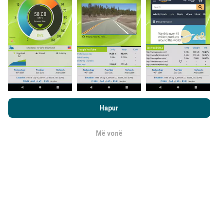
shkarkoni aplikacionin nPerf në smartfonin tuaj.
Sa më
shumë të dhëna ka, aq më të plota do të jenë hartat!
Si bëhen përditësimet?
Duke shfletuar nPerf.com, ju pranoni
Politika e privatësisë dhe
te përdorimit të cookies
si dhe testi ynë nPerf
Marrëveshja për
Hartat e mbulimit të rrjetit përditësohen
Hapur
licencën e përdoruesit përfundimtar
.
automatikisht nga një bot çdo orë. Hartat e
shpejtësisë
përditësohen çdo 15 minuta
. Të dhënat
Më vonë
OK
shfaqen për dy vjet. Pas dy vjetësh, të dhënat më të
vjetra hiqen nga hartat një herë në muaj.