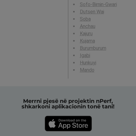
Sofo-Birnin-Gwari
Dutsen Wai
Soba
Anchau
Kajuru
Kujama
Burumburum
Igabi
Hunkuyi
Mando
Merrni pjesë në projektin nPerf,
shkarkoni aplikacionin tonë tani!