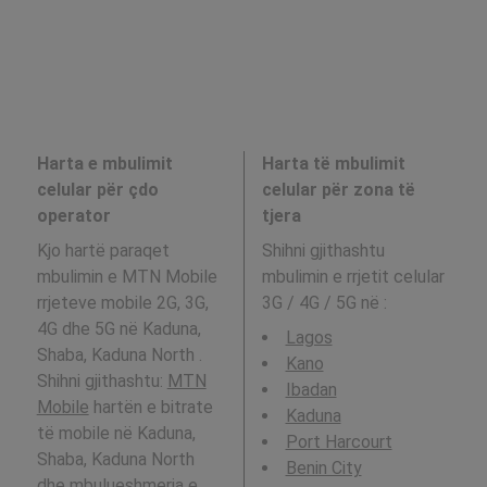
Harta e mbulimit
Harta të mbulimit
celular për çdo
celular për zona të
operator
tjera
Kjo hartë paraqet
Shihni gjithashtu
mbulimin e MTN Mobile
mbulimin e rrjetit celular
rrjeteve mobile 2G, 3G,
3G / 4G / 5G në
:
4G dhe 5G në Kaduna,
Lagos
Shaba, Kaduna North .
Kano
Shihni gjithashtu:
MTN
Ibadan
Mobile
hartën e bitrate
Kaduna
të mobile në Kaduna,
Port Harcourt
Shaba, Kaduna North
Benin City
dhe mbulueshmeria e