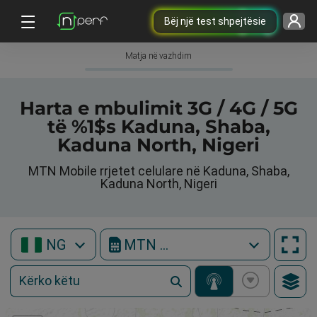
Bëj një test shpejtësie
Matja në vazhdim
Harta e mbulimit 3G / 4G / 5G
të %1$s Kaduna, Shaba,
Kaduna North, Nigeri
MTN Mobile rrjetet celulare në Kaduna, Shaba,
Kaduna North, Nigeri
NG
MTN Mobile