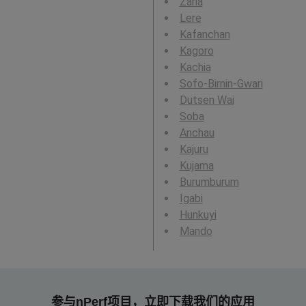
Zaria
Lere
Kafanchan
Kagoro
Kachia
Sofo-Birnin-Gwari
Dutsen Wai
Soba
Anchau
Kajuru
Kujama
Burumburum
Igabi
Hunkuyi
Mando
参与nPerf项目，立即下载我们的应用