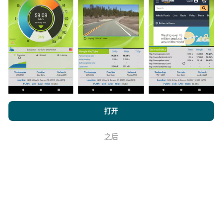
是在真实条件下直接在现场进行的测试。如果您也想参
与其中，只需将nPerf应用程序下载到智能手机上即可。
数据越多，地图将越全面！
如何进行更新？
浏览 nPerf.com，
隐私和 Cookie 使用政策
以及我们的 nPerf 测试
打开
最终用户许可协议
。
机器人每小时会自动更新网络覆盖图。速度图每15分钟
之后
更新一次
。数据显示两年。两年后，每月一次从地图中
好
删除最旧的数据。