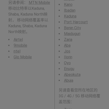
另请参阅：
MTN Mobile
Kano
移动比特率以Kaduna,
Ibadan
Shaba, Kaduna North映
Kaduna
射， 移动网络覆盖率以
Port Harcourt
Kaduna, Shaba, Kaduna
Benin City
North映射。
Maiduguri
Airtel
Zaria
9mobile
Aba
ntel
Jos
Glo Mobile
Ilorin
Oyo
Enugu
Abeokuta
Abuja
另请查看您所在地区的
3G / 4G / 5G 移动网络覆
盖范围：