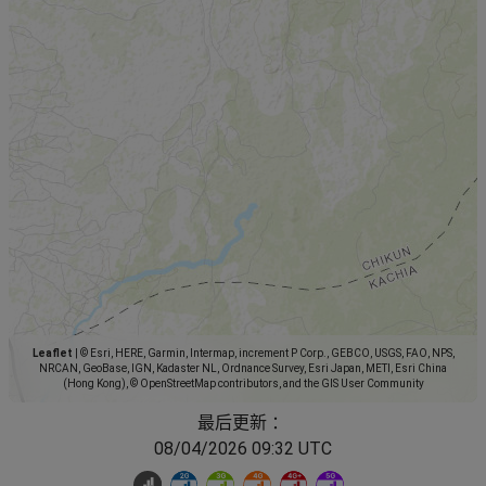
Leaflet
|
© Esri, HERE, Garmin, Intermap, increment P Corp., GEBCO, USGS, FAO, NPS,
NRCAN, GeoBase, IGN, Kadaster NL, Ordnance Survey, Esri Japan, METI, Esri China
(Hong Kong), © OpenStreetMap contributors, and the GIS User Community
最后更新 ：
08/04/2026 09:32 UTC