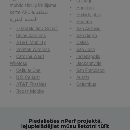
Chicago
mobilo tīklu pārklājuma
Houston
karte Al-Ula, منطقة
Philadelphia
المدينة المنورة .
Phoenix
T-Mobile (inc. Sprint)
San Antonio
Union Wireless
San Diego
AT&T Mobility
Dallas
Verizon Wireless
San Jose
Carolina West
Indianapolis
Wireless
Jacksonville
Cellular One
San Francisco
U.S. Cellular
Austin
AT&T FirstNet
Columbus
Boost Mobile
Piedalieties nPerf projektā,
lejupielādējiet mūsu lietotni tūlīt