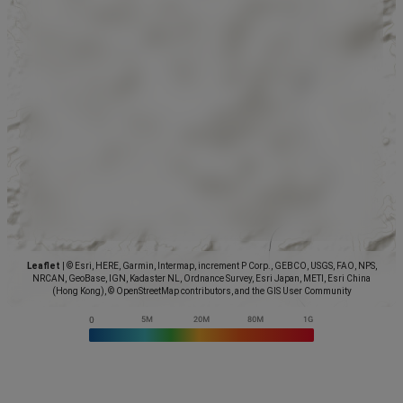
Leaflet
|
© Esri, HERE, Garmin, Intermap, increment P Corp., GEBCO, USGS, FAO, NPS,
NRCAN, GeoBase, IGN, Kadaster NL, Ordnance Survey, Esri Japan, METI, Esri China
(Hong Kong), © OpenStreetMap contributors, and the GIS User Community