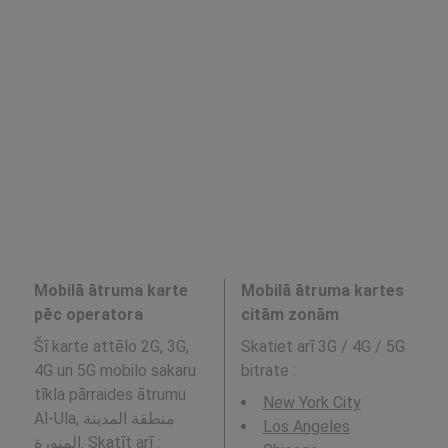
Mobilā ātruma karte
Mobilā ātruma kartes
pēc operatora
citām zonām
Šī karte attēlo 2G, 3G,
Skatiet arī 3G / 4G / 5G
4G un 5G mobilo sakaru
bitrate
:
tīkla pārraides ātrumu
New York City
Al-Ula, منطقة المدينة
Los Angeles
المنورة. Skatīt arī :