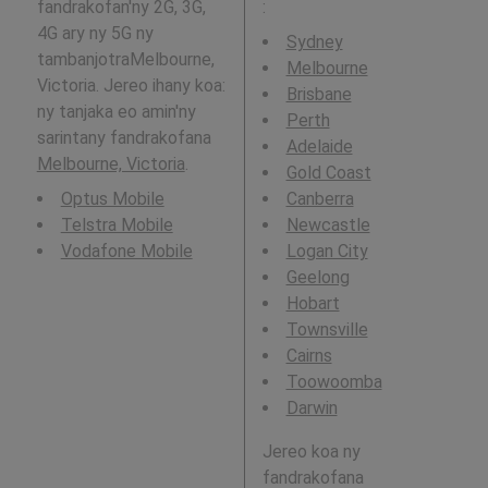
fandrakofan'ny 2G, 3G,
:
4G ary ny 5G ny
Sydney
tambanjotraMelbourne,
Melbourne
Victoria. Jereo ihany koa:
Brisbane
ny tanjaka eo amin'ny
Perth
sarintany fandrakofana
Adelaide
Melbourne, Victoria
.
Gold Coast
Optus Mobile
Canberra
Telstra Mobile
Newcastle
Vodafone Mobile
Logan City
Geelong
Hobart
Townsville
Cairns
Toowoomba
Darwin
Jereo koa ny
fandrakofana