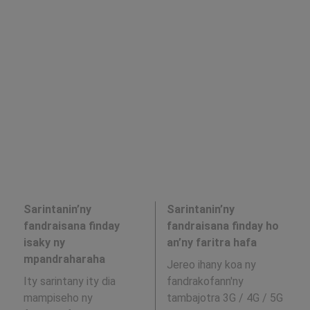
Sarintanin’ny
Sarintanin’ny
fandraisana finday
fandraisana finday ho
isaky ny
an’ny faritra hafa
mpandraharaha
Jereo ihany koa ny
Ity sarintany ity dia
fandrakofann'ny
mampiseho ny
tambajotra 3G / 4G / 5G