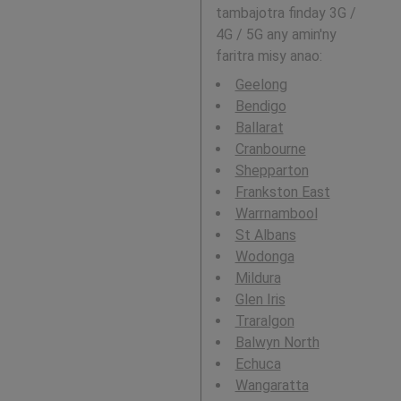
tambajotra finday 3G /
4G / 5G any amin'ny
faritra misy anao:
Geelong
Bendigo
Ballarat
Cranbourne
Shepparton
Frankston East
Warrnambool
St Albans
Wodonga
Mildura
Glen Iris
Traralgon
Balwyn North
Echuca
Wangaratta