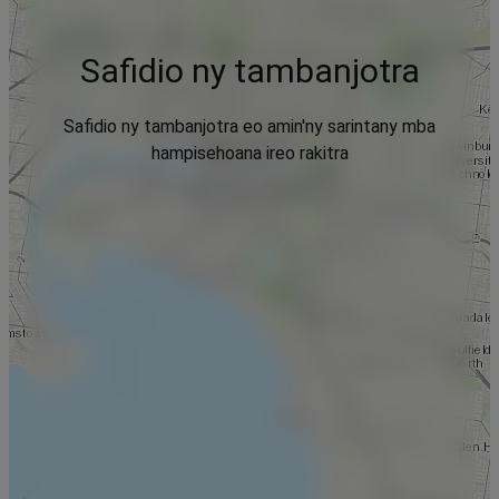
Safidio ny tambanjotra
Safidio ny tambanjotra eo amin'ny sarintany mba
hampisehoana ireo rakitra