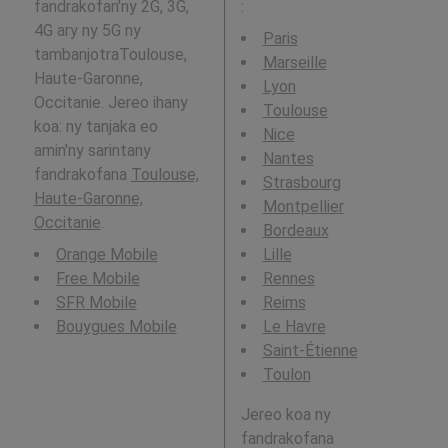
fandrakofan'ny 2G, 3G,
:
4G ary ny 5G ny
Paris
tambanjotraToulouse,
Marseille
Haute-Garonne,
Lyon
Occitanie. Jereo ihany
Toulouse
koa: ny tanjaka eo
Nice
amin'ny sarintany
Nantes
fandrakofana
Toulouse,
Strasbourg
Haute-Garonne,
Montpellier
Occitanie
.
Bordeaux
Orange Mobile
Lille
Free Mobile
Rennes
SFR Mobile
Reims
Bouygues Mobile
Le Havre
Saint-Étienne
Toulon
Jereo koa ny
fandrakofana