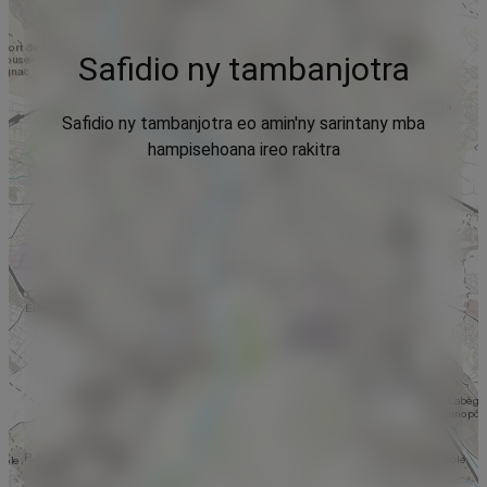
Safidio ny tambanjotra
Safidio ny tambanjotra eo amin'ny sarintany mba
hampisehoana ireo rakitra