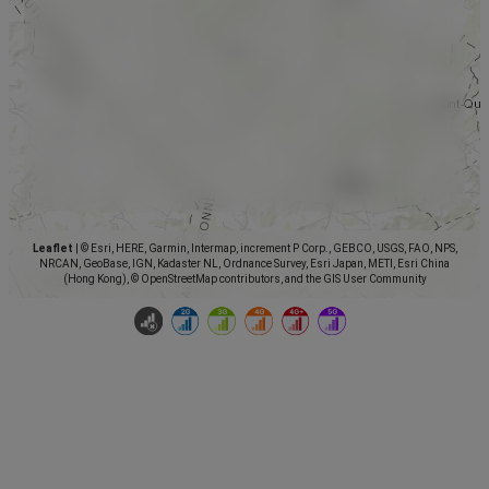
Leaflet
|
© Esri, HERE, Garmin, Intermap, increment P Corp., GEBCO, USGS, FAO, NPS,
NRCAN, GeoBase, IGN, Kadaster NL, Ordnance Survey, Esri Japan, METI, Esri China
(Hong Kong), © OpenStreetMap contributors, and the GIS User Community