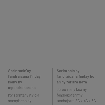
Sarintanin’ny
Sarintanin’ny
fandraisana finday
fandraisana finday ho
isaky ny
an’ny faritra hafa
mpandraharaha
Jereo ihany koa ny
Ity sarintany ity dia
fandrakofann'ny
mampiseho ny
tambajotra 3G / 4G / 5G