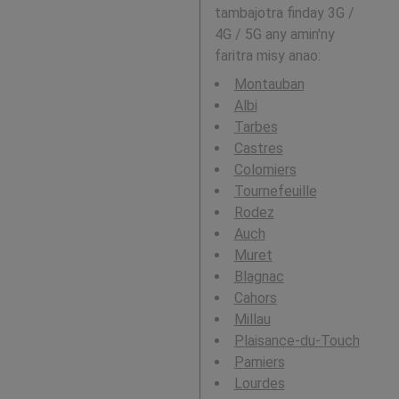
tambajotra finday 3G /
4G / 5G any amin'ny
faritra misy anao:
Montauban
Albi
Tarbes
Castres
Colomiers
Tournefeuille
Rodez
Auch
Muret
Blagnac
Cahors
Millau
Plaisance-du-Touch
Pamiers
Lourdes