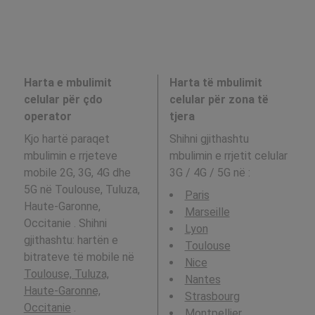
Harta e mbulimit
Harta të mbulimit
celular për çdo
celular për zona të
operator
tjera
Kjo hartë paraqet
Shihni gjithashtu
mbulimin e rrjeteve
mbulimin e rrjetit celular
mobile 2G, 3G, 4G dhe
3G / 4G / 5G në
:
5G në Toulouse, Tuluza,
Paris
Haute-Garonne,
Marseille
Occitanie . Shihni
Lyon
gjithashtu: hartën e
Toulouse
bitrateve të mobile në
Nice
Toulouse, Tuluza,
Nantes
Haute-Garonne,
Strasbourg
Occitanie
.
Montpellier