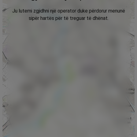
Ju lutemi zgjidhni një operator duke përdorur menunë
sipër hartës për të treguar të dhënat.