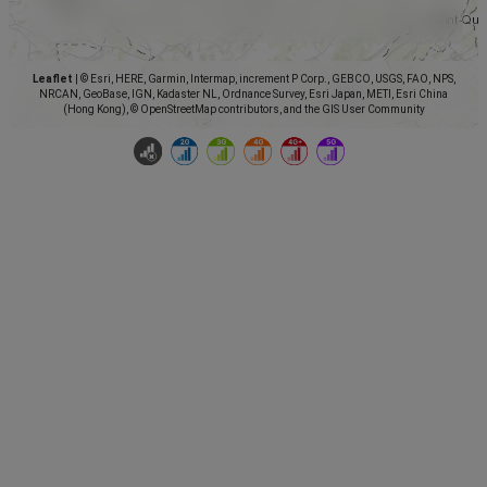
Leaflet
|
© Esri, HERE, Garmin, Intermap, increment P Corp., GEBCO, USGS, FAO, NPS,
NRCAN, GeoBase, IGN, Kadaster NL, Ordnance Survey, Esri Japan, METI, Esri China
(Hong Kong), © OpenStreetMap contributors, and the GIS User Community