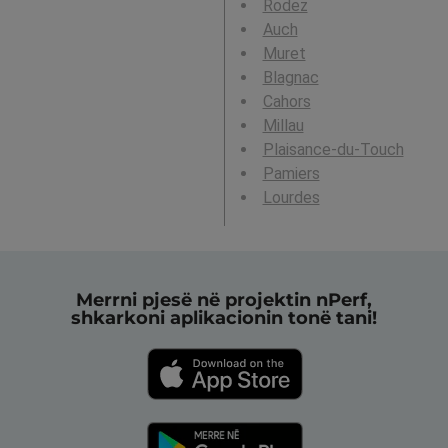
Rodez
Auch
Muret
Blagnac
Cahors
Millau
Plaisance-du-Touch
Pamiers
Lourdes
Merrni pjesë në projektin nPerf,
shkarkoni aplikacionin tonë tani!