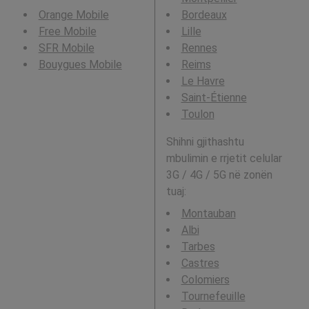
Orange Mobile
Bordeaux
Free Mobile
Lille
SFR Mobile
Rennes
Bouygues Mobile
Reims
Le Havre
Saint-Étienne
Toulon
Shihni gjithashtu
mbulimin e rrjetit celular
3G / 4G / 5G në zonën
tuaj:
Montauban
Albi
Tarbes
Castres
Colomiers
Tournefeuille