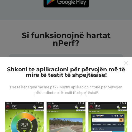
Si funksionojnë hartat
nPerf?
Shkoni te aplikacioni për përvojën më të
mirë të testit të shpejtësisë!
Nga vijnë të dhënat?
Pse të kënaqeni me më pak? Merrni aplikacionin tonë për përvojën
përfundimtare të testit të shpejtësisë!
Të dhënat grumbullohen nga testet e kryera nga
përdoruesit e aplikacionit nPerf. Këto janë teste të
kryera në kushte reale, direkt në terren. Nëse dëshironi
të përfshiheni, gjithçka që duhet të bëni është të
shkarkoni aplikacionin nPerf në smartfonin tuaj.
Sa më
shumë të dhëna ka, aq më të plota do të jenë hartat!