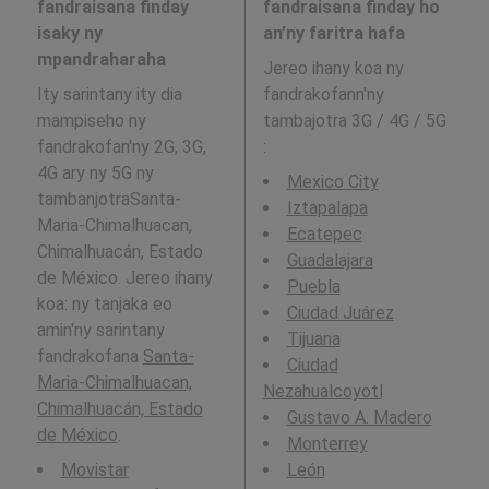
fandraisana finday
fandraisana finday ho
isaky ny
an’ny faritra hafa
mpandraharaha
Jereo ihany koa ny
Ity sarintany ity dia
fandrakofann'ny
mampiseho ny
tambajotra 3G / 4G / 5G
fandrakofan'ny 2G, 3G,
:
4G ary ny 5G ny
Mexico City
tambanjotraSanta-
Iztapalapa
Maria-Chimalhuacan,
Ecatepec
Chimalhuacán, Estado
Guadalajara
de México. Jereo ihany
Puebla
koa: ny tanjaka eo
Ciudad Juárez
amin'ny sarintany
Tijuana
fandrakofana
Santa-
Ciudad
Maria-Chimalhuacan,
Nezahualcoyotl
Chimalhuacán, Estado
Gustavo A. Madero
de México
.
Monterrey
Movistar
León