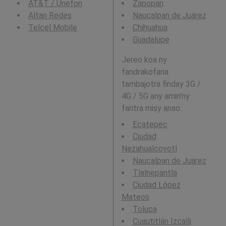
AT&T / Unefon
Zapopan
Altan Redes
Naucalpan de Juárez
Telcel Mobile
Chihuahua
Guadalupe
Jereo koa ny
fandrakofana
tambajotra finday 3G /
4G / 5G any amin'ny
faritra misy anao:
Ecatepec
Ciudad
Nezahualcoyotl
Naucalpan de Juárez
Tlalnepantla
Ciudad López
Mateos
Toluca
Cuautitlán Izcalli