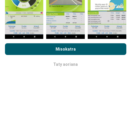
maro ny rakitra voatahiry, vao mainka azo vakina ny
sarintany!
. Ireo andrana voaray rehetra dia aseho
amin'ny sarintany avokoa. Ny masontsivana rehetra
kosa dia ampiharina mialohan'ny fikajiana sy
famoahana azy.
Rehefa mijery ny nPerf.com ianao, dia manaiky ny
Privacy and
Cookies Usage Policy
ary ny andrana nPerf
End User License
Misokatra
Agreement
Taty aoriana
OK
Ahoana ny fanoavana ny
fanavaozana?
Ny sarintany fandrakofana dia mihavao isan'ora
amin'ny alalan'n'y bot. Ny sarintany momba ny
hafainganana dia
mihavao isahy ny 15 minitra
. Ny
tahirin-kevitra dia miseho mandritra ny roa taona.
Aorian'ny roa taona, ny rakitra tranainy dia voafafa
amin'ny sarintany isam-bolana.