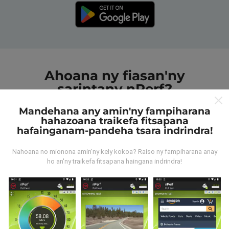
Ahoana ny fiasan'ny
sarintany nPerf?
Mandehana any amin'ny fampiharana
hahazoana traikefa fitsapana
hafainganam-pandeha tsara indrindra!
Nahoana no mionona amin'ny kely kokoa? Raiso ny fampiharana anay
Avy aiza ny rakitra?
ho an'ny traikefa fitsapana haingana indrindra!
Ny rakitra voangona tamin'ny andrana dia azo avy
amin'ny fampiasana nPerf. Ireo andrana ireo mantsy
dia mamoaka ny rakitra marina teny an-toerana. Raha
te hananadrana izany koa ianao, dia manasa anao
izahay hampiasa ny nPerf amin'ny findainao.
Rehefa