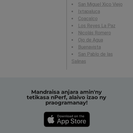
San Miguel Xico Viejo
Ixtapaluca
Coacalco
Los Reyes La Paz
Nicolás Romero
Ojo de Agua
Buenavista
San Pablo de las
Salinas
Mandraisa anjara amin'ny
tetikasa nPerf, alaivo izao ny
praogramanay!