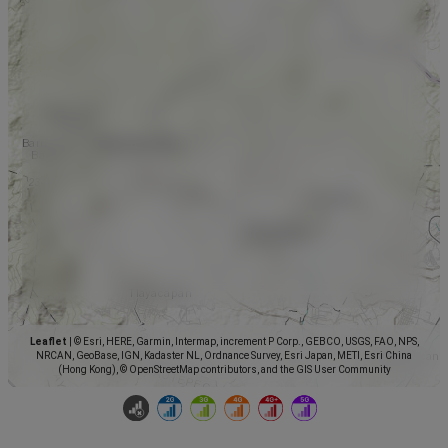
Leaflet
|
© Esri, HERE, Garmin, Intermap, increment P Corp., GEBCO, USGS, FAO, NPS,
NRCAN, GeoBase, IGN, Kadaster NL, Ordnance Survey, Esri Japan, METI, Esri China
(Hong Kong), © OpenStreetMap contributors, and the GIS User Community