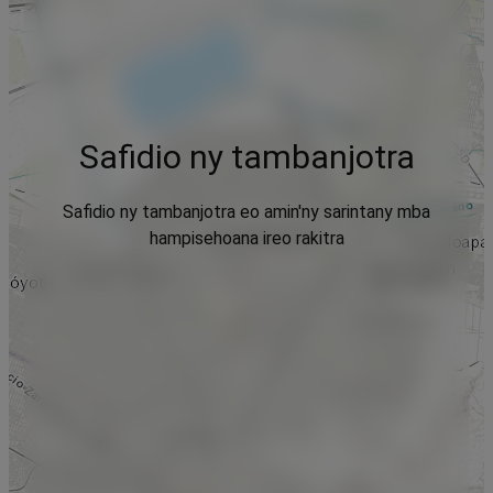
Safidio ny tambanjotra
Safidio ny tambanjotra eo amin'ny sarintany mba
hampisehoana ireo rakitra