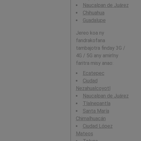
Naucalpan de Juárez
Chihuahua
Guadalupe
Jereo koa ny
fandrakofana
tambajotra finday 3G /
4G / 5G any amin'ny
faritra misy anao:
Ecatepec
Ciudad
Nezahualcoyotl
Naucalpan de Juárez
Tlalnepantla
Santa María
Chimalhuacán
Ciudad López
Mateos