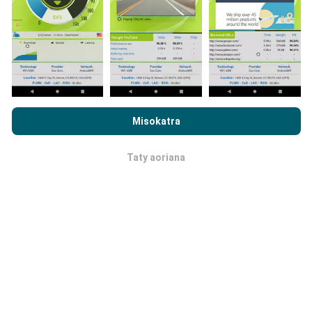
izahay hampiasa ny nPerf amin'ny findainao.
Rehefa
maro ny rakitra voatahiry, vao mainka azo vakina ny
sarintany!
. Ireo andrana voaray rehetra dia aseho
amin'ny sarintany avokoa. Ny masontsivana rehetra
kosa dia ampiharina mialohan'ny fikajiana sy
famoahana azy.
Rehefa mijery ny nPerf.com ianao, dia manaiky ny
Privacy and
Cookies Usage Policy
ary ny andrana nPerf
End User License
Misokatra
Agreement
Taty aoriana
OK
Ahoana ny fanoavana ny
fanavaozana?
Ny sarintany fandrakofana dia mihavao isan'ora
amin'ny alalan'n'y bot. Ny sarintany momba ny
hafainganana dia
mihavao isahy ny 15 minitra
. Ny
tahirin-kevitra dia miseho mandritra ny roa taona.
Aorian'ny roa taona, ny rakitra tranainy dia voafafa
amin'ny sarintany isam-bolana.