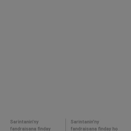
Sarintanin’ny
Sarintanin’ny
fandraisana finday
fandraisana finday ho