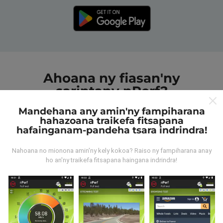
Ahoana ny fiasan'ny
sarintany nPerf?
Mandehana any amin'ny fampiharana
hahazoana traikefa fitsapana
hafainganam-pandeha tsara indrindra!
Nahoana no mionona amin'ny kely kokoa? Raiso ny fampiharana anay
Avy aiza ny rakitra?
ho an'ny traikefa fitsapana haingana indrindra!
Ny rakitra voangona tamin'ny andrana dia azo avy
amin'ny fampiasana nPerf. Ireo andrana ireo mantsy
dia mamoaka ny rakitra marina teny an-toerana. Raha
te hananadrana izany koa ianao, dia manasa anao