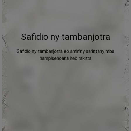
Safidio ny tambanjotra
Safidio ny tambanjotra eo amin'ny sarintany mba
hampisehoana ireo rakitra