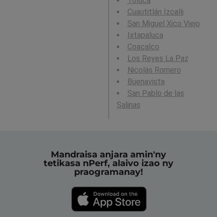
Toluca
Cuautitlán Izcalli
San Miguel Xico Viejo
Ixtapaluca
Coacalco
Los Reyes La Paz
Nicolás Romero
Buenavista
San Pablo de las
Salinas
Mandraisa anjara amin'ny
tetikasa nPerf, alaivo izao ny
praogramanay!