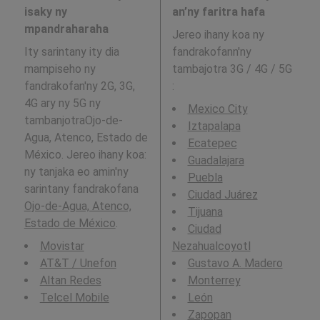
isaky ny
an’ny faritra hafa
mpandraharaha
Jereo ihany koa ny
Ity sarintany ity dia
fandrakofann'ny
mampiseho ny
tambajotra 3G / 4G / 5G
fandrakofan'ny 2G, 3G,
:
4G ary ny 5G ny
Mexico City
tambanjotraOjo-de-
Iztapalapa
Agua, Atenco, Estado de
Ecatepec
México. Jereo ihany koa:
Guadalajara
ny tanjaka eo amin'ny
Puebla
sarintany fandrakofana
Ciudad Juárez
Ojo-de-Agua, Atenco,
Tijuana
Estado de México
.
Ciudad
Movistar
Nezahualcoyotl
AT&T / Unefon
Gustavo A. Madero
Altan Redes
Monterrey
Telcel Mobile
León
Zapopan