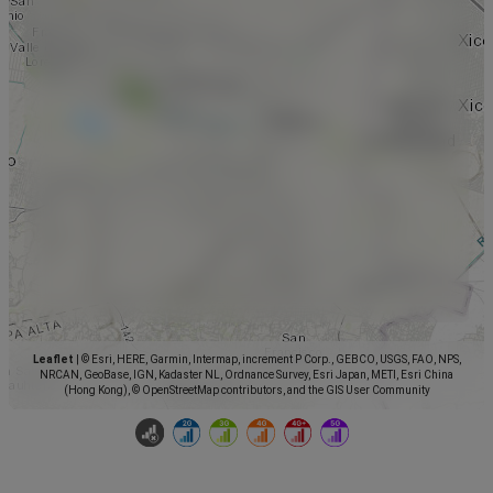
Leaflet
|
© Esri, HERE, Garmin, Intermap, increment P Corp., GEBCO, USGS, FAO, NPS,
NRCAN, GeoBase, IGN, Kadaster NL, Ordnance Survey, Esri Japan, METI, Esri China
(Hong Kong), © OpenStreetMap contributors, and the GIS User Community