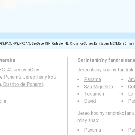
SGS, FAO, NPS, NRCAN, GeoBase, IGN, Kadaster NL, Ordnance Survey, Esri Japan, METI, Esri China 
aharaha
Sarintanin’ny fandraisana
3G, 4G ary ny 5G ny
Jereo ihany koa ny fandrak
e Panamá. Jereo ihany koa:
Panamá
Arr
 Distrito de Panamá,
San Miguelito
Co
Tocumen
La 
ile
David
Pa
Jereo koa ny fandrakofana t
misy anao:
Panamá
Pa