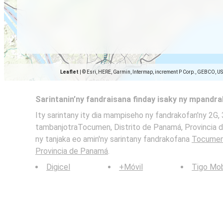
Leaflet
|
© Esri, HERE, Garmin, Intermap, increment P Corp., GEBCO, U
Sarintanin’ny fandraisana finday isaky ny mpandr
Ity sarintany ity dia mampiseho ny fandrakofan'ny 2G, 
tambanjotraTocumen, Distrito de Panamá, Provincia d
ny tanjaka eo amin'ny sarintany fandrakofana
Tocumen,
Provincia de Panamá
.
Digicel
+Móvil
Tigo Mob