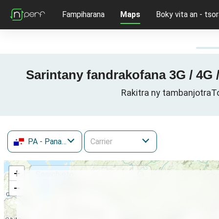
Fampiharana
Maps
Boky vita an - tsor
Sarintany fandrakofana 3G / 4G
Rakitra ny tambanjotraT
PA
- Panama
+
−