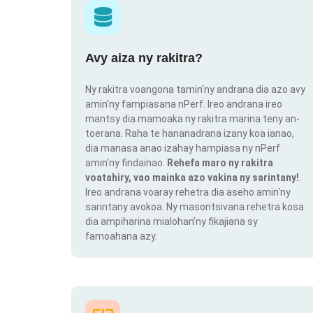
Avy aiza ny rakitra?
Ny rakitra voangona tamin'ny andrana dia azo avy
amin'ny fampiasana nPerf. Ireo andrana ireo
mantsy dia mamoaka ny rakitra marina teny an-
toerana. Raha te hananadrana izany koa ianao,
dia manasa anao izahay hampiasa ny nPerf
amin'ny findainao.
Rehefa maro ny rakitra
voatahiry, vao mainka azo vakina ny sarintany!
.
Ireo andrana voaray rehetra dia aseho amin'ny
sarintany avokoa. Ny masontsivana rehetra kosa
dia ampiharina mialohan'ny fikajiana sy
famoahana azy.