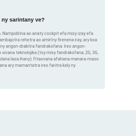
 ny sarintany ve?
ra. Nampidirina ao anaty cockpit efa misy izay efa
ambajotra rehetra ao amin'ny firenena iray, ary koa
ny angon-drakitra fandrakofana. Ireo angon-
o sivana teknolojika (tsy misy fandrakofana, 2G, 3G,
 volana lasa ihany). Fitaovana afahana manara-maso
ana ary mamantatra ireo faritra kely ny