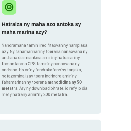
Hatraiza ny maha azo antoka sy
maha marina azy?
Nandramana tamin' ireo fitaovan'ny nampiasa
azy. Ny fahamarinan'ny toerana nanaovana ny
andrana dia miankina amin'ny hatsaran'ny
famantarana GPS tamin'ny nanaovana ny
andrana. Ho an'ny fandrakofann'ny tanjaka,
notazomina izay tsara indrindra amin'ny
fahamarinan'ny toerana
manodidina ny 50
metatra
. Ary ny download bitrate, io refy io dia
mety hatrany amin'ny 200 metatra.