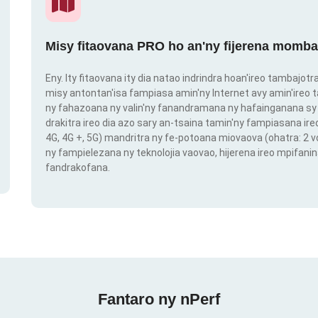
Misy fitaovana PRO ho an'ny fijerena momba
Eny. Ity fitaovana ity dia natao indrindra hoan'ireo tambajot
misy antontan'isa fampiasa amin'ny Internet avy amin'ireo t
ny fahazoana ny valin'ny fanandramana ny hafainganana sy 
drakitra ireo dia azo sary an-tsaina tamin'ny fampiasana ire
4G, 4G +, 5G) mandritra ny fe-potoana miovaova (ohatra: 2
ny fampielezana ny teknolojia vaovao, hijerena ireo mpifanin
fandrakofana.
Fantaro ny nPerf