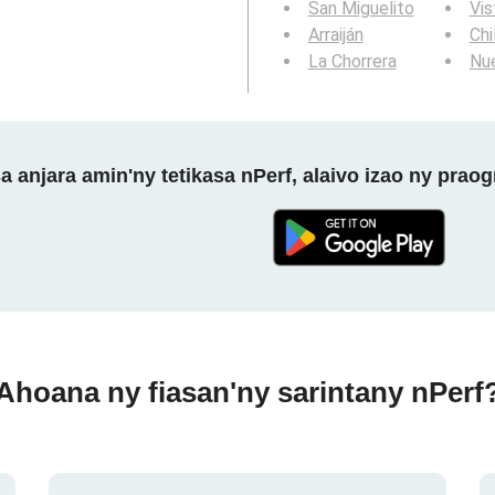
San Miguelito
Vis
Arraiján
Chi
La Chorrera
Nue
a anjara amin'ny tetikasa nPerf, alaivo izao ny prao
Ahoana ny fiasan'ny sarintany nPerf