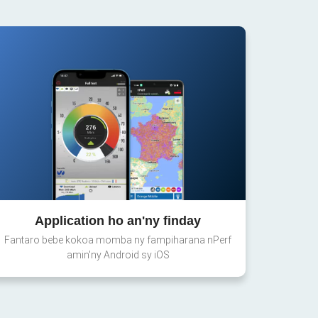
Application ho an'ny finday
Fantaro bebe kokoa momba ny fampiharana nPerf
amin'ny Android sy iOS