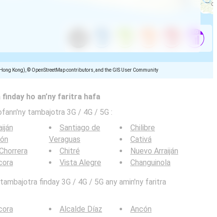
(Hong Kong), © OpenStreetMap contributors, and the GIS User Community
 finday ho an’ny faritra hafa
ofann'ny tambajotra 3G / 4G / 5G
:
aiján
Santiago de
Chilibre
lón
Veraguas
Cativá
Chorrera
Chitré
Nuevo Arraiján
cora
Vista Alegre
Changuinola
ambajotra finday 3G / 4G / 5G any amin'ny faritra
cora
Alcalde Díaz
Ancón