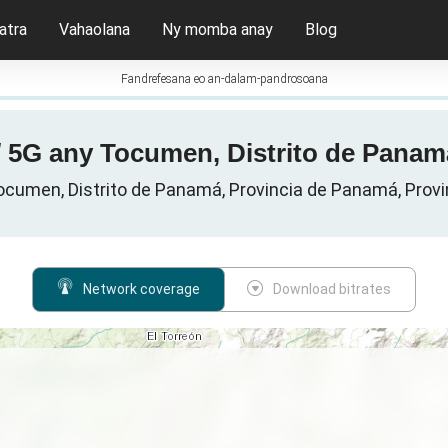
atra
Vahaolana
Ny momba anay
Blog
Fandrefesana eo an-dalam-pandrosoana
 / 5G any Tocumen, Distrito de Pana
ocumen, Distrito de Panamá, Provincia de Panamá, Pro
Network coverage
Download bitrates