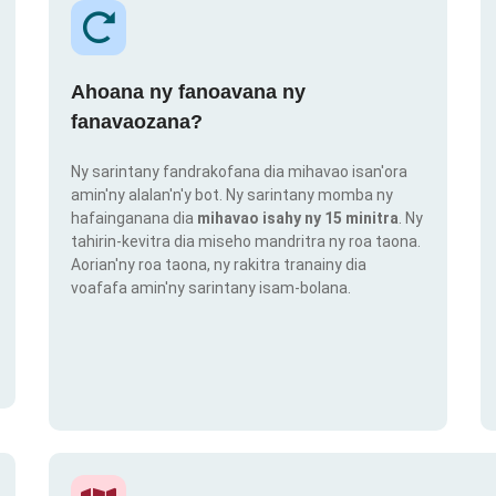
Ahoana ny fanoavana ny
fanavaozana?
Ny sarintany fandrakofana dia mihavao isan'ora
amin'ny alalan'n'y bot. Ny sarintany momba ny
hafainganana dia
mihavao isahy ny 15 minitra
. Ny
tahirin-kevitra dia miseho mandritra ny roa taona.
Aorian'ny roa taona, ny rakitra tranainy dia
voafafa amin'ny sarintany isam-bolana.