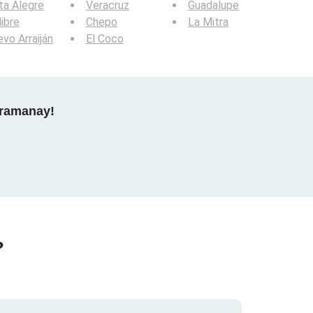
ta Alegre
Veracruz
Guadalupe
libre
Chepo
La Mitra
vo Arraiján
El Coco
gramanay!
?