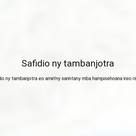
Safidio ny tambanjotra
dio ny tambanjotra eo amin'ny sarintany mba hampisehoana ireo ra