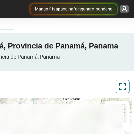
Manao fitsapana hafainganam-pandeha
má, Provincia de Panamá, Panama
vincia de Panamá, Panama
ArcGIS