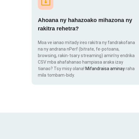
Ahoana ny hahazoako mihazona ny
rakitra rehetra?
Moa ve ianao mitady ireo rakitra ny fandrakofana
na ny andrana nPerf (bitrate, fe-potoana,
browsing, rakin-tsary streaming) amin'ny endrika
CSV mba ahafahanao hampiasa araka izay
tianao? Tsy misy olana!
Mifandraisa aminay
raha
mila tombam-bidy.