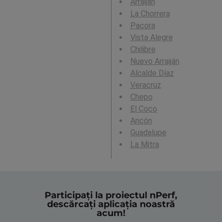
Arraiján
La Chorrera
Pacora
Vista Alegre
Chilibre
Nuevo Arraiján
Alcalde Díaz
Veracruz
Chepo
El Coco
Ancón
Guadalupe
La Mitra
Participați la proiectul nPerf,
descărcați aplicația noastră
acum!