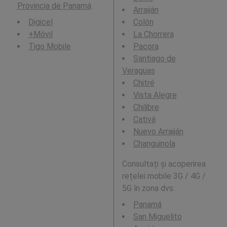
Provincia de Panamá
.
Arraiján
Digicel
Colón
+Móvil
La Chorrera
Tigo Mobile
Pacora
Santiago de
Veraguas
Chitré
Vista Alegre
Chilibre
Cativá
Nuevo Arraiján
Changuinola
Consultați și acoperirea
rețelei mobile 3G / 4G /
5G în zona dvs:
Panamá
San Miguelito