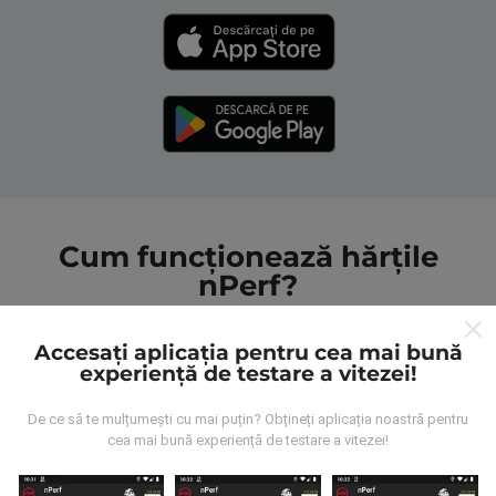
Cum funcționează hărțile
nPerf?
Accesați aplicația pentru cea mai bună
experiență de testare a vitezei!
De ce să te mulțumești cu mai puțin? Obțineți aplicația noastră pentru
De unde provin datele?
cea mai bună experiență de testare a vitezei!
Datele sunt colectate din testele efectuate de