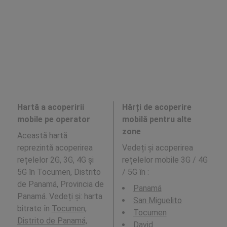
Hartă a acoperirii
Hărți de acoperire
mobile pe operator
mobilă pentru alte
zone
Această hartă
reprezintă acoperirea
Vedeți și acoperirea
rețelelor 2G, 3G, 4G și
rețelelor mobile 3G / 4G
5G în Tocumen, Distrito
/ 5G în
:
de Panamá, Provincia de
Panamá
Panamá. Vedeți și: harta
San Miguelito
bitrate în
Tocumen,
Tocumen
Distrito de Panamá,
David