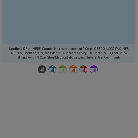
Leaflet
|
© Esri, HERE, Garmin, Intermap, increment P Corp., GEBCO, USGS, FAO, NPS,
NRCAN, GeoBase, IGN, Kadaster NL, Ordnance Survey, Esri Japan, METI, Esri China
(Hong Kong), © OpenStreetMap contributors, and the GIS User Community