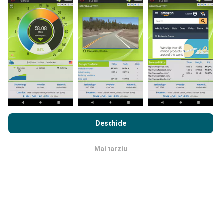
utilizatorii aplicației nPerf. Acestea sunt teste
efectuate în condiții reale, direct pe teren. Dacă doriți
să vă implicați, tot ce trebuie să faceți este să
descărcați aplicația nPerf pe smartphone.
Cu cât
există mai multe date, cu atât hărțile vor fi mai
cuprinzătoare!
Prin navigarea nPerf.com, sunteți de acord cu
Politica de
confidențialitate și cookie-uri de utilizare
precum și
Acordul
Deschide
de Licență pentru Utilizatorul Final
a testului nostru nPerf.
Cum se fac actualizările?
Mai tarziu
OK
Hărțile de acoperire a rețelei sunt actualizate
automat de către un robot la fiecare oră. Hărțile de
viteză sunt
actualizate la fiecare 15 minute
. Datele
sunt afișate timp de doi ani. După doi ani, cele mai
vechi date sunt eliminate din hărți o dată pe lună.