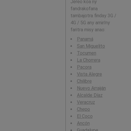
Jereo koa ny
fandrakofana
tambajotra finday 3G /
4G / 5G any amin'ny
faritra misy anao:
Panamá
San Miguelito
Tocumen
La Chorrera
Pacora
Vista Alegre
Chilibre
Nuevo Arraiján
Alcalde Díaz
Veracruz
Chepo
El Coco
Ancón
Guadalupe