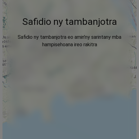
Safidio ny tambanjotra
Safidio ny tambanjotra eo amin'ny sarintany mba
hampisehoana ireo rakitra