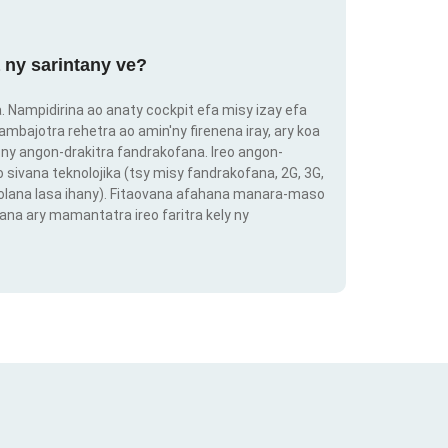
 ny sarintany ve?
ra. Nampidirina ao anaty cockpit efa misy izay efa
ambajotra rehetra ao amin'ny firenena iray, ary koa
ny angon-drakitra fandrakofana. Ireo angon-
o sivana teknolojika (tsy misy fandrakofana, 2G, 3G,
 volana lasa ihany). Fitaovana afahana manara-maso
ana ary mamantatra ireo faritra kely ny