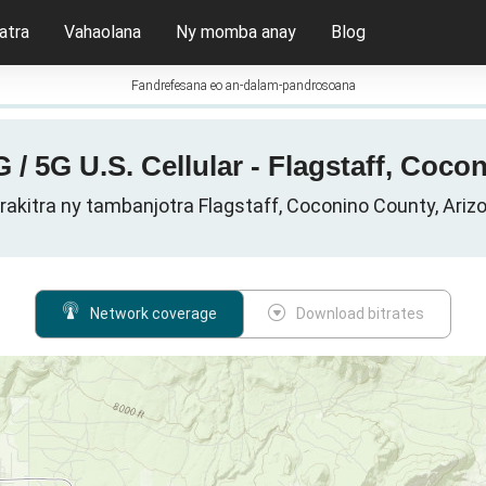
atra
Vahaolana
Ny momba anay
Blog
Fandrefesana eo an-dalam-pandrosoana
 / 5G U.S. Cellular - Flagstaff, Coco
r rakitra ny tambanjotra Flagstaff, Coconino County, Ariz
Network coverage
Download bitrates