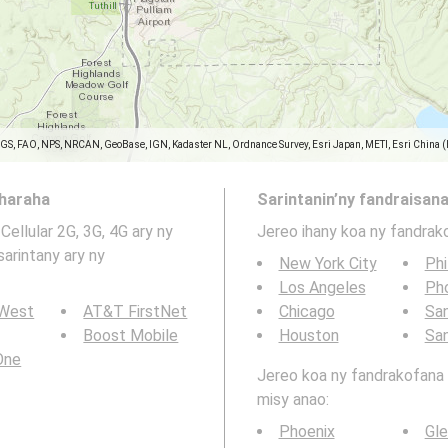
SGS, FAO, NPS, NRCAN, GeoBase, IGN, Kadaster NL, Ordnance Survey, Esri Japan, METI, Esri China 
aharaha
Sarintanin’ny fandraisana
Cellular 2G, 3G, 4G ary ny
Jereo ihany koa ny fandrak
sarintany ary ny
New York City
Phi
Los Angeles
Ph
 West
AT&T FirstNet
Chicago
San
Boost Mobile
Houston
Sa
 One
Jereo koa ny fandrakofana t
misy anao:
Phoenix
Gle