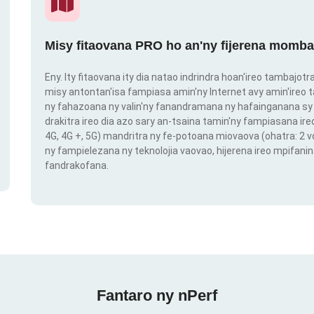
Misy fitaovana PRO ho an'ny fijerena momba
Eny. Ity fitaovana ity dia natao indrindra hoan'ireo tambajot
misy antontan'isa fampiasa amin'ny Internet avy amin'ireo t
ny fahazoana ny valin'ny fanandramana ny hafainganana sy 
drakitra ireo dia azo sary an-tsaina tamin'ny fampiasana ire
4G, 4G +, 5G) mandritra ny fe-potoana miovaova (ohatra: 2
ny fampielezana ny teknolojia vaovao, hijerena ireo mpifanin
fandrakofana.
Fantaro ny nPerf