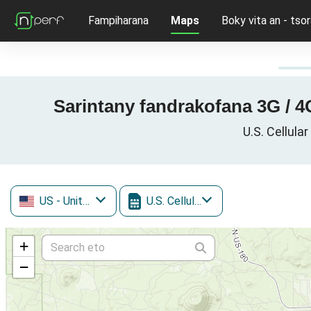
Fampiharana
Maps
Boky vita an - tsor
Sarintany fandrakofana 3G / 4G
U.S. Cellula
US
- United States
U.S. Cellular
+
−