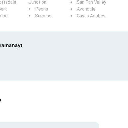
ottsdale
Junction
San Tan Valley
bert
Peoria
Avondale
mpe
Surprise
Casas Adobes
gramanay!
?