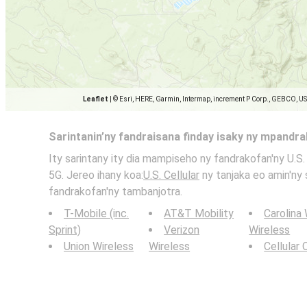
Leaflet
|
© Esri, HERE, Garmin, Intermap, increment P Corp., GEBCO, U
Sarintanin’ny fandraisana finday isaky ny mpandr
Ity sarintany ity dia mampiseho ny fandrakofan'ny U.S. 
5G. Jereo ihany koa:
U.S. Cellular
ny tanjaka eo amin'ny 
fandrakofan'ny tambanjotra.
T-Mobile (inc.
AT&T Mobility
Carolina
Sprint)
Verizon
Wireless
Union Wireless
Wireless
Cellular