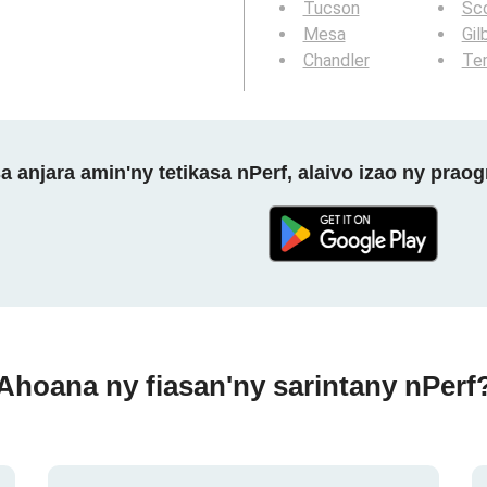
Tucson
Sc
Mesa
Gil
Chandler
Te
a anjara amin'ny tetikasa nPerf, alaivo izao ny prao
Ahoana ny fiasan'ny sarintany nPerf