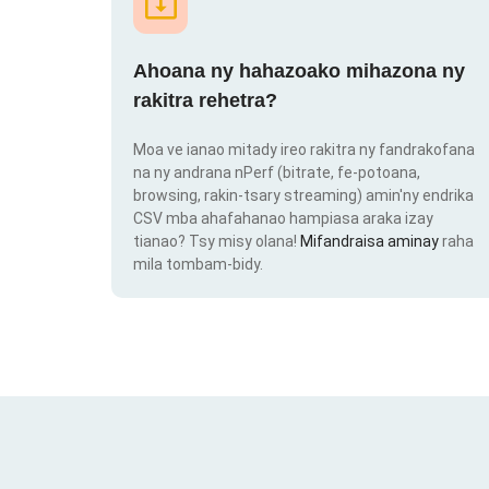
Ahoana ny hahazoako mihazona ny
rakitra rehetra?
Moa ve ianao mitady ireo rakitra ny fandrakofana
na ny andrana nPerf (bitrate, fe-potoana,
browsing, rakin-tsary streaming) amin'ny endrika
CSV mba ahafahanao hampiasa araka izay
tianao? Tsy misy olana!
Mifandraisa aminay
raha
mila tombam-bidy.