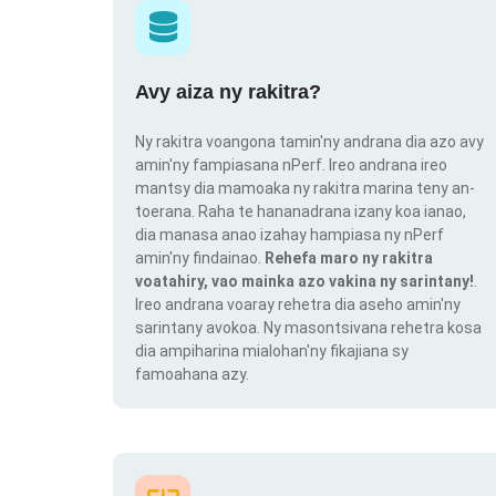
Avy aiza ny rakitra?
Ny rakitra voangona tamin'ny andrana dia azo avy
amin'ny fampiasana nPerf. Ireo andrana ireo
mantsy dia mamoaka ny rakitra marina teny an-
toerana. Raha te hananadrana izany koa ianao,
dia manasa anao izahay hampiasa ny nPerf
amin'ny findainao.
Rehefa maro ny rakitra
voatahiry, vao mainka azo vakina ny sarintany!
.
Ireo andrana voaray rehetra dia aseho amin'ny
sarintany avokoa. Ny masontsivana rehetra kosa
dia ampiharina mialohan'ny fikajiana sy
famoahana azy.