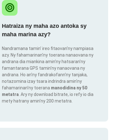
Hatraiza ny maha azo antoka sy
maha marina azy?
Nandramana tamin' ireo fitaovan'ny nampiasa
azy. Ny fahamarinan'ny toerana nanaovana ny
andrana dia miankina amin'ny hatsaran'ny
famantarana GPS tamin'ny nanaovana ny
andrana. Ho an'ny fandrakofann'ny tanjaka,
notazomina izay tsara indrindra amin'ny
fahamarinan'ny toerana
manodidina ny 50
metatra
. Ary ny download bitrate, io refy io dia
mety hatrany amin'ny 200 metatra.