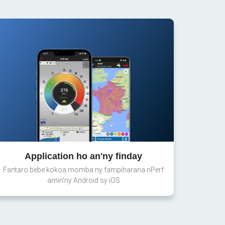
Application ho an'ny finday
Fantaro bebe kokoa momba ny fampiharana nPerf
amin'ny Android sy iOS