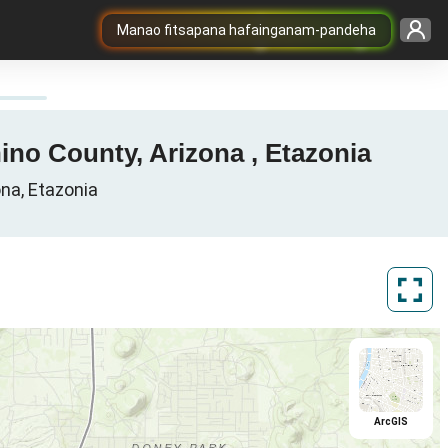
Manao fitsapana hafainganam-pandeha
nino County, Arizona , Etazonia
ona, Etazonia
ArcGIS