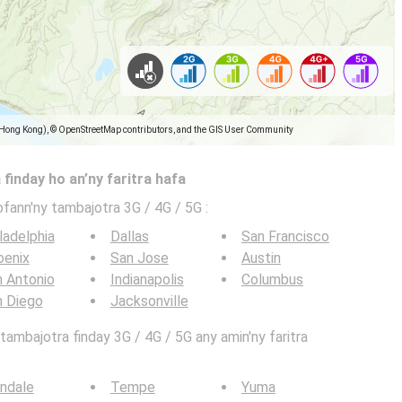
(Hong Kong), © OpenStreetMap contributors, and the GIS User Community
 finday ho an’ny faritra hafa
ofann'ny tambajotra 3G / 4G / 5G
:
ladelphia
Dallas
San Francisco
oenix
San Jose
Austin
 Antonio
Indianapolis
Columbus
n Diego
Jacksonville
ambajotra finday 3G / 4G / 5G any amin'ny faritra
ndale
Tempe
Yuma