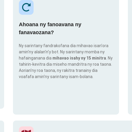
Ahoana ny fanoavana ny
fanavaozana?
Ny sarintany fandrakofana dia mihavao isan'ora
amin'ny alalan'n'y bot. Ny sarintany momba ny
hafainganana dia
mihavao isahy ny 15 minitra
. Ny
tahirin-kevitra dia miseho mandritra ny roa taona.
Aorian'ny roa taona, ny rakitra tranainy dia
voafafa amin'ny sarintany isam-bolana.