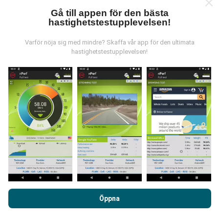
Gå till appen för den bästa
hastighetstestupplevelsen!
Var kommer datan ifrån?
Varför nöja sig med mindre? Skaffa vår app för den ultimata
hastighetstestupplevelsen!
Data samlas in från tester gjorda av våra användare
av nPerf-appen. Det här är tester som utförs under
verkliga förhållanden, direkt på fältet. Om du också vill
bidra, behöver du bara ladda ner nPerf-appen till din
smartphone.
Ju mer data det finns, desto mer
omfattande kommer kartorna att bli!
Hur görs uppdateringarna?
Genom att surfa på nPerf.com samtycker du till vår
Användarpolicy för sekretess och Cookies
likväl till vårt nPerf-
Öppna
Täckningskartor uppdateras automatiskt av en bot
test
Licensavtal för slutanvändare
.
varje timme. Hastighetskartor
uppdateras var 15:e