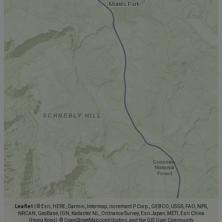
Leaflet
|
© Esri, HERE, Garmin, Intermap, increment P Corp., GEBCO, USGS, FAO, NPS,
NRCAN, GeoBase, IGN, Kadaster NL, Ordnance Survey, Esri Japan, METI, Esri China
(Hong Kong), © OpenStreetMap contributors, and the GIS User Community