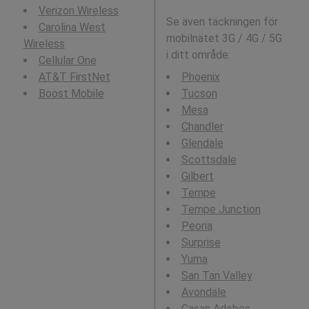
Verizon Wireless
Se även täckningen för
Carolina West
mobilnätet 3G / 4G / 5G
Wireless
i ditt område:
Cellular One
AT&T FirstNet
Phoenix
Boost Mobile
Tucson
Mesa
Chandler
Glendale
Scottsdale
Gilbert
Tempe
Tempe Junction
Peoria
Surprise
Yuma
San Tan Valley
Avondale
Casas Adobes