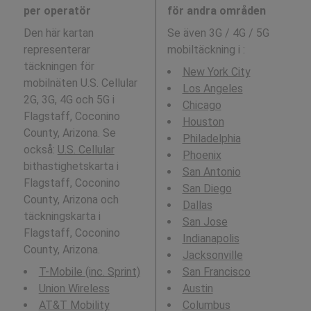
per operatör
för andra områden
Den här kartan
Se även 3G / 4G / 5G
representerar
mobiltäckning i
:
täckningen för
New York City
mobilnäten U.S. Cellular
Los Angeles
2G, 3G, 4G och 5G i
Chicago
Flagstaff, Coconino
Houston
County, Arizona. Se
Philadelphia
också:
U.S. Cellular
Phoenix
bithastighetskarta i
San Antonio
Flagstaff, Coconino
San Diego
County, Arizona och
Dallas
täckningskarta i
San Jose
Flagstaff, Coconino
Indianapolis
County, Arizona.
Jacksonville
T-Mobile (inc. Sprint)
San Francisco
Union Wireless
Austin
AT&T Mobility
Columbus