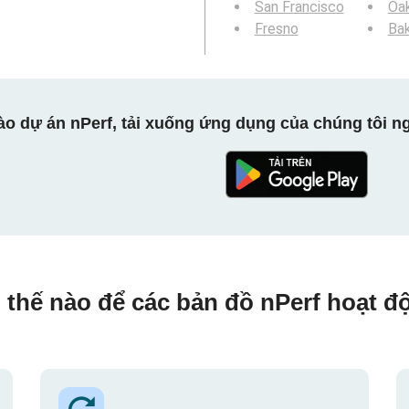
San Francisco
Oa
Fresno
Bak
ào dự án nPerf, tải xuống ứng dụng của chúng tôi ng
 thế nào để các bản đồ nPerf hoạt đ