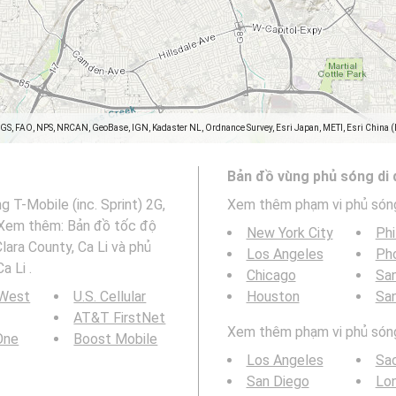
SGS, FAO, NPS, NRCAN, GeoBase, IGN, Kadaster NL, Ordnance Survey, Esri Japan, METI, Esri China 
Bản đồ vùng phủ sóng di
 T-Mobile (inc. Sprint) 2G,
Xem thêm phạm vi phủ són
. Xem thêm: Bản đồ tốc độ
New York City
Phi
lara County, Ca Li và phủ
Los Angeles
Ph
a Li .
Chicago
San
 West
U.S. Cellular
Houston
Sa
AT&T FirstNet
Xem thêm phạm vi phủ sóng 
 One
Boost Mobile
Los Angeles
Sa
San Diego
Lo