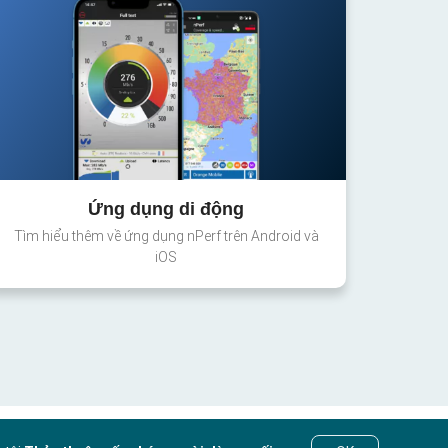
Ứng dụng di động
Tìm hiểu thêm về ứng dụng nPerf trên Android và
iOS