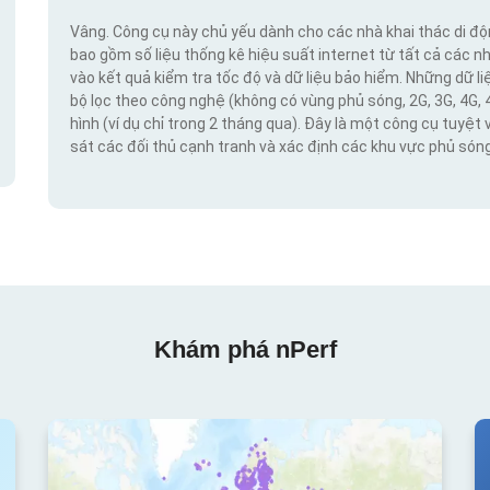
Vâng. Công cụ này chủ yếu dành cho các nhà khai thác di đ
bao gồm số liệu thống kê hiệu suất internet từ tất cả các n
vào kết quả kiểm tra tốc độ và dữ liệu bảo hiểm. Những dữ l
bộ lọc theo công nghệ (không có vùng phủ sóng, 2G, 3G, 4G, 
hình (ví dụ chỉ trong 2 tháng qua). Đây là một công cụ tuyệt 
sát các đối thủ cạnh tranh và xác định các khu vực phủ sóng
Khám phá nPerf