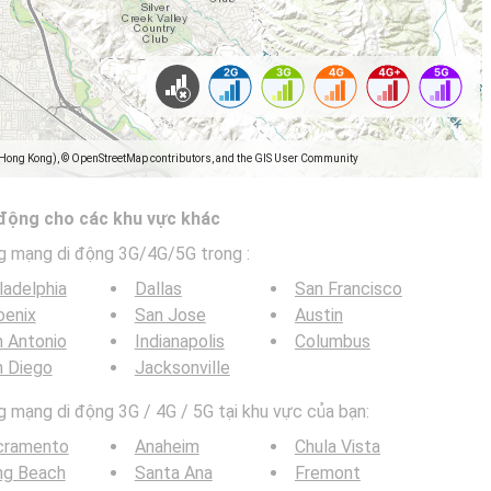
(Hong Kong), © OpenStreetMap contributors, and the GIS User Community
 động cho các khu vực khác
g mạng di động 3G/4G/5G trong
:
ladelphia
Dallas
San Francisco
oenix
San Jose
Austin
 Antonio
Indianapolis
Columbus
n Diego
Jacksonville
mạng di động 3G / 4G / 5G tại khu vực của bạn:
cramento
Anaheim
Chula Vista
ng Beach
Santa Ana
Fremont