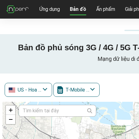
Ứng dụng
Bản đồ
Ấn phẩm
Giải p
Bản đồ phủ sóng 3G / 4G / 5G T-
Mạng dữ liệu di 
US
- Hoa Kỳ
T-Mobile (inc. Sprint)
+
−