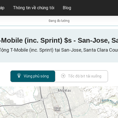
háp
Thông tin về chúng tôi
Blog
Đang đo lường
Mobile (inc. Sprint) $s - San-Jose, S
động T-Mobile (inc. Sprint) tại San-Jose, Santa Clara Coun
Vùng phủ sóng
Tốc độ bit tải xuống