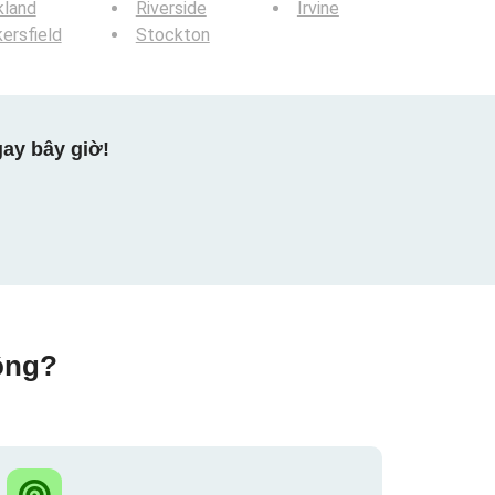
kland
Riverside
Irvine
ersfield
Stockton
ay bây giờ!
ộng?