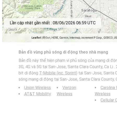
Lần cập nhật gần nhất :
08/06/2026 06:59 UTC
Leaflet
|
© Esri, HERE, Garmin, Intermap, increment P Corp., GEBCO, U
Bản đồ vùng phủ sóng di động theo nhà mạng
Bản đồ này thể hiện phạm vi phủ sóng của mạng di động
3G, 4G và 5G tại San-Jose, Santa Clara County, Ca Li 
bit di động
T-Mobile (inc. Sprint)
tại San-Jose, Santa C
sóng mạng di động tại San-Jose, Santa Clara County, C
Union Wireless
Verizon
Carolina
AT&T Mobility
Wireless
Wireless
Cellular