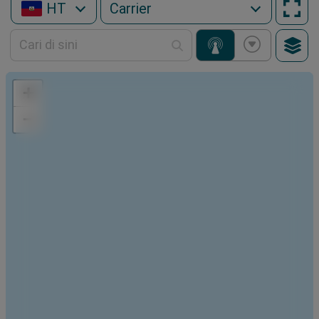
HT
+
−