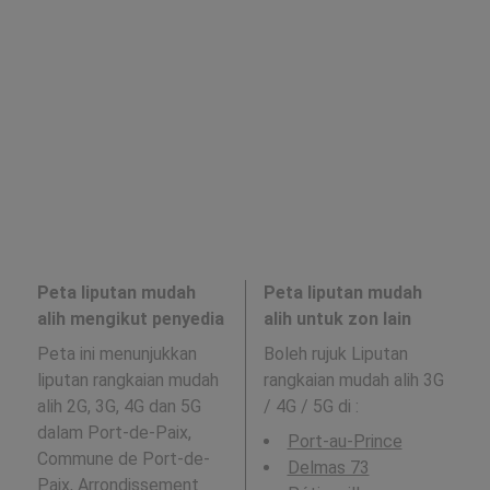
Peta liputan mudah
Peta liputan mudah
alih mengikut penyedia
alih untuk zon lain
Peta ini menunjukkan
Boleh rujuk Liputan
liputan rangkaian mudah
rangkaian mudah alih 3G
alih 2G, 3G, 4G dan 5G
/ 4G / 5G di
:
dalam Port-de-Paix,
Port-au-Prince
Commune de Port-de-
Delmas 73
Paix, Arrondissement