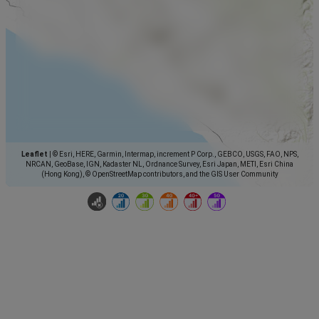
Leaflet
|
© Esri, HERE, Garmin, Intermap, increment P Corp., GEBCO, USGS, FAO, NPS,
NRCAN, GeoBase, IGN, Kadaster NL, Ordnance Survey, Esri Japan, METI, Esri China
(Hong Kong), © OpenStreetMap contributors, and the GIS User Community