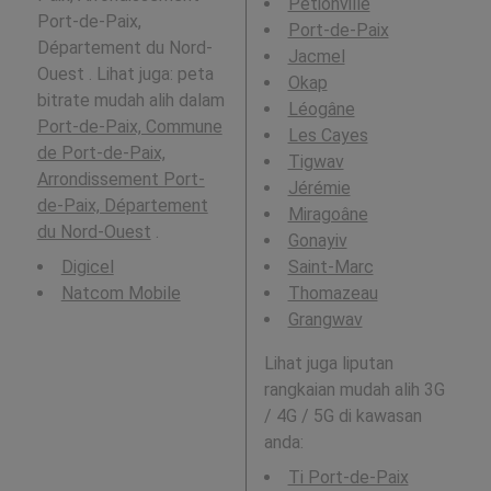
Pétionville
Port-de-Paix,
Port-de-Paix
Département du Nord-
Jacmel
Ouest . Lihat juga: peta
Okap
bitrate mudah alih dalam
Léogâne
Port-de-Paix, Commune
Les Cayes
de Port-de-Paix,
Tigwav
Arrondissement Port-
Jérémie
de-Paix, Département
Miragoâne
du Nord-Ouest
.
Gonayiv
Digicel
Saint-Marc
Natcom Mobile
Thomazeau
Grangwav
Lihat juga liputan
rangkaian mudah alih 3G
/ 4G / 5G di kawasan
anda:
Ti Port-de-Paix