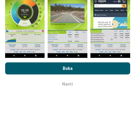
Bagaimana kami update?
Peta liputan rangkaian akan dikemas kini oleh bot
Dengan melayari nPerf.com, anda bersetuju dengan
Dasar
secara automatik pada setiap jam. Kelajuan peta
Privasi dan Penggunaan Cookies
serta ujian nPerf
Perjanjian
Buka
dikemas kini setiap 15 minit
. Data dipaparkan
Lesen Pengguna Akhir
.
selama dua tahun. Selepas itu, data paling lama akan
dibuang dari peta setiap bulan.
Nanti
OK
Sejauh mana ketepatan dan