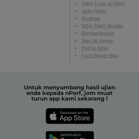
Saint-Louis du Nord
Jean-Rabel
Arcahaie
Môle Saint-Nicolas
Bombardopolis
Baie de Henne
Petite Anse
Fond Bassin Bleu
Untuk menyumbang hasil ujian
anda kepada nPerf, jom muat
turun app kami sekarang !