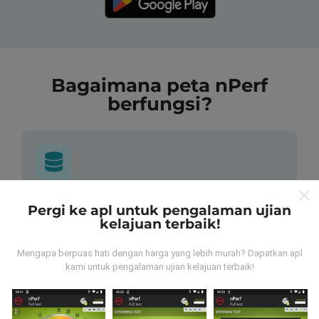
Bagaimana peta nPerf
berfungsi?
Dari mana asalnya data-data ni?
Pergi ke apl untuk pengalaman ujian
kelajuan terbaik!
Data-data dikumpulkan dari ujian yang telah dilakukan
oleh pengguna app kami sendiri. Ujian ini dijalankan
Mengapa berpuas hati dengan harga yang lebih murah? Dapatkan apl
terus dari lokasi mereka! Sekiranya anda berminat,
kami untuk pengalaman ujian kelajuan terbaik!
jom muat turun app nPerf sekarang juga.
Lagi banyak
data yang dapat kami kumpul, lagi mantap peta kami
nanti!