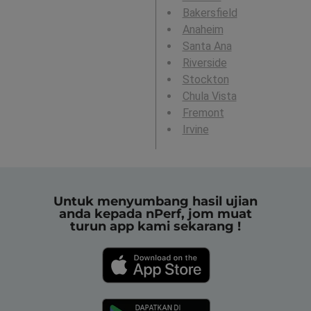
Bakersfield
Anaheim
Santa Ana
Riverside
Stockton
Chula Vista
Fremont
Irvine
Untuk menyumbang hasil ujian
anda kepada nPerf, jom muat
turun app kami sekarang !