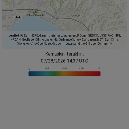
Leaflet
|
© Esri, HERE, Garmin, Intermap, increment P Corp., GEBCO, USGS, FAO, NPS,
NRCAN, GeoBase, IGN, Kadaster NL, Ordnance Survey, Esri Japan, METI, Esri China
(Hong Kong), © OpenStreetMap contributors, and the GIS User Community
Kemaskini terakhir :
07/28/2026 14:37 UTC