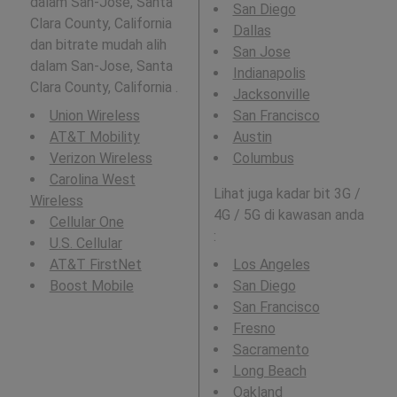
dalam San-Jose, Santa
San Diego
Clara County, California
Dallas
dan bitrate mudah alih
San Jose
dalam San-Jose, Santa
Indianapolis
Clara County, California .
Jacksonville
Union Wireless
San Francisco
AT&T Mobility
Austin
Verizon Wireless
Columbus
Carolina West
Lihat juga kadar bit 3G /
Wireless
4G / 5G di kawasan anda
Cellular One
:
U.S. Cellular
AT&T FirstNet
Los Angeles
Boost Mobile
San Diego
San Francisco
Fresno
Sacramento
Long Beach
Oakland