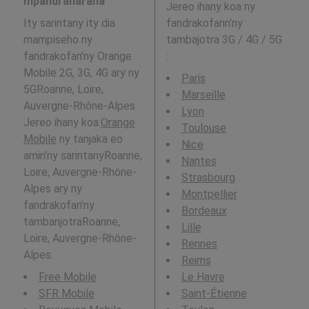
mpandraharaha
Jereo ihany koa ny
Ity sarintany ity dia
fandrakofann'ny
mampiseho ny
tambajotra 3G / 4G / 5G
fandrakofan'ny Orange
:
Mobile 2G, 3G, 4G ary ny
Paris
5GRoanne, Loire,
Marseille
Auvergne-Rhône-Alpes.
Lyon
Jereo ihany koa:
Orange
Toulouse
Mobile
ny tanjaka eo
Nice
amin'ny sarintanyRoanne,
Nantes
Loire, Auvergne-Rhône-
Strasbourg
Alpes ary ny
Montpellier
fandrakofan'ny
Bordeaux
tambanjotraRoanne,
Lille
Loire, Auvergne-Rhône-
Rennes
Alpes.
Reims
Free Mobile
Le Havre
SFR Mobile
Saint-Étienne