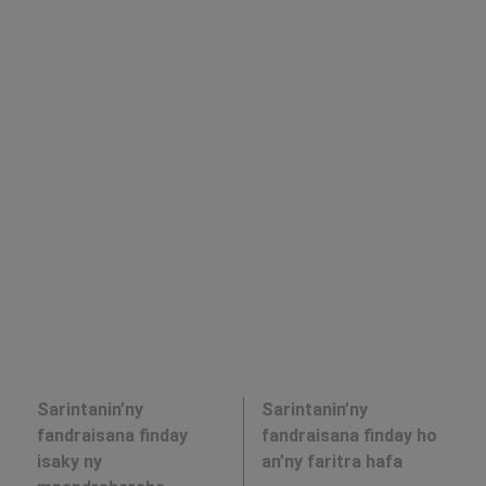
Sarintanin’ny
Sarintanin’ny
fandraisana finday
fandraisana finday ho
isaky ny
an’ny faritra hafa