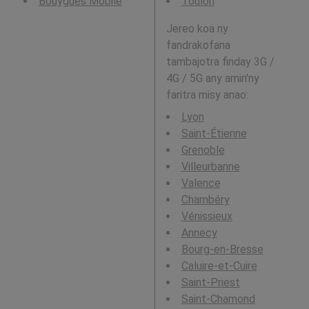
Bouygues Mobile
Toulon
Jereo koa ny
fandrakofana
tambajotra finday 3G /
4G / 5G any amin'ny
faritra misy anao:
Lyon
Saint-Étienne
Grenoble
Villeurbanne
Valence
Chambéry
Vénissieux
Annecy
Bourg-en-Bresse
Caluire-et-Cuire
Saint-Priest
Saint-Chamond