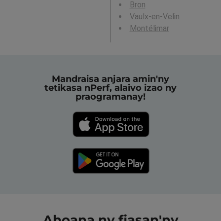
Bron
Vaulx-en-Velin
Montélimar
Mandraisa anjara amin'ny
tetikasa nPerf, alaivo izao ny
praogramanay!
Ahoana ny fiasan'ny