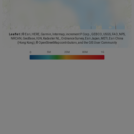
Leaflet
|
© Esri, HERE, Garmin, Intermap, increment P Corp., GEBCO, USGS, FAO, NPS,
NRCAN, GeoBase, IGN, Kadaster NL, Ordnance Survey, Esri Japan, METI, Esri China
(Hong Kong), © OpenStreetMap contributors, and the GIS User Community