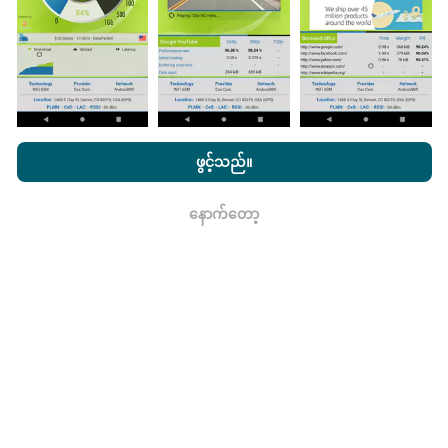
ဖြစ်သည်။
nPerf.com ကိုကြည့်ခြင်းအားဖြင့်ကျွန်ုပ်တို့၏
သီးသန့် နှင့် Cookies
မွမ်းမံမှုများကိုဘယ်လိုလုပ်ထားသလဲ။
အသုံးပြုမှုမူဝါဒ နှင့်ကျွန်ုပ်တို့၏ nPerf စမ်းသပ်မှု
us
သုံးစွဲသူလိုင်စင်
ဖွင့်သည်။
သဘောတူညီချက်
။
ကွန်ယက်လွှမ်းခြုံမြေပုံသည်နာရီတိုင်း bot မှ
နောက်တော့
ရလား
အလိုအလျောက် update လုပ်သည်။ အမြန်မြေပုံများကို
၁၅
မိနစ်တိုင်းတွင် update လုပ်သည်။
ဒေတာကိုနှစ်နှစ်ပြသ
နေသည်။ ၂ နှစ်အကြာတွင်သက်တမ်းအရင့်ဆုံး
အချက်အလက်များကိုမြေပုံများမှတစ်လတစ်ကြိမ်
ဖယ်ရှားသည်။