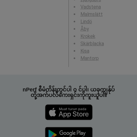
Vadstena
Malmslätt
Lindö
Åby
Krokek
Skärblacka
Kisa
Mantorp
nPerf စီမံကိန်းတွင်ပါ ၀ င်ပါ၊ ယခုကျွန်ုပ်
တို့အက်ပလီကေးရှင်းကိုကူးယူပါ။