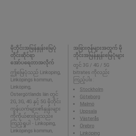
မိုဘိုင်းအမြန်နှုန်းမြေပုံ
အခြားဇုန်များအတွက် မို
တိုင်းဆိုင်ရာ
ဘိုင်းအမြန်နှုန်းမြေပုံများ
အော်ပရေတာအလိုက်
တွင် 3G / 4G / 5G
ဤမြေပုံသည် Linkoping,
bitrates ကိုလည်း
Linköpings kommun,
ကြည့်ပါ။ :
Linköping,
Stockholm
Östergötlands län တွင်
Göteborg
2G, 3G, 4G နှင့် 5G မိုဘိုင်း
Malmö
ကွန်ယက်များ၏နှုန်းများ
Uppsala
ကိုကိုယ်စားပြုသည်။
Västerås
ကြည့်ရှုပါ - Linkoping,
Örebro
Linköpings kommun,
Linköping