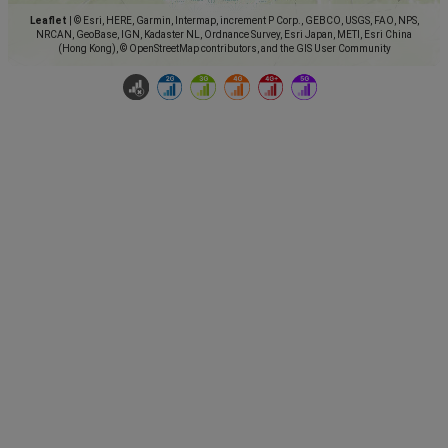
Leaflet
|
© Esri, HERE, Garmin, Intermap, increment P Corp., GEBCO, USGS, FAO, NPS,
NRCAN, GeoBase, IGN, Kadaster NL, Ordnance Survey, Esri Japan, METI, Esri China
(Hong Kong), © OpenStreetMap contributors, and the GIS User Community