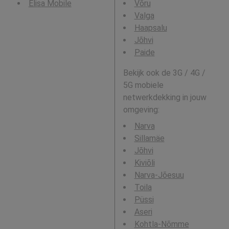
Elisa Mobile
Võru
Valga
Haapsalu
Jõhvi
Paide
Bekijk ook de 3G / 4G /
5G mobiele
netwerkdekking in jouw
omgeving:
Narva
Sillamäe
Jõhvi
Kiviõli
Narva-Jõesuu
Toila
Püssi
Aseri
Kohtla-Nõmme