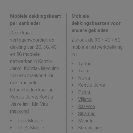
Mobiele dekkingskaart
Mobiele
per aanbieder
dekkingskaarten voor
andere gebieden
Deze kaart
vertegenwoordigt de
Zie ook de 3G / 4G / 5G
dekking van 2G, 3G, 4G
mobiele netwerkdekking
en 5G mobiele
in
:
netwerken in Kohtla-
Tallinn
Jarve, Kohtla-Järve linn,
Tartu
Ida-Viru maakond. Zie
Narva
ook : mobiele
Kohtla-Järve
bitsnelheden kaart in
Pärnu
Kohtla-Jarve, Kohtla-
Viljandi
Järve linn, Ida-Viru
Rakvere
maakond
.
Sillamäe
Telia Mobile
Maardu
Tele2 Mobile
Kuressaare