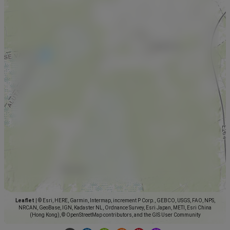
Leaflet
|
© Esri, HERE, Garmin, Intermap, increment P Corp., GEBCO, USGS, FAO, NPS,
NRCAN, GeoBase, IGN, Kadaster NL, Ordnance Survey, Esri Japan, METI, Esri China
(Hong Kong), © OpenStreetMap contributors, and the GIS User Community