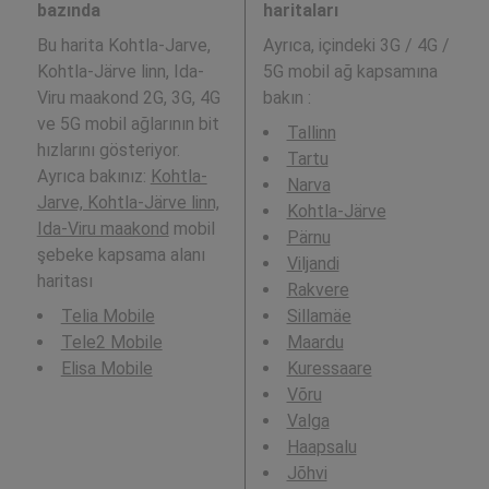
bazında
haritaları
Bu harita Kohtla-Jarve,
Ayrıca,
içindeki 3G / 4G /
Kohtla-Järve linn, Ida-
5G mobil ağ kapsamına
Viru maakond 2G, 3G, 4G
bakın :
ve 5G mobil ağlarının bit
Tallinn
hızlarını gösteriyor.
Tartu
Ayrıca bakınız:
Kohtla-
Narva
Jarve, Kohtla-Järve linn,
Kohtla-Järve
Ida-Viru maakond
mobil
Pärnu
şebeke kapsama alanı
Viljandi
haritası
Rakvere
Telia Mobile
Sillamäe
Tele2 Mobile
Maardu
Elisa Mobile
Kuressaare
Võru
Valga
Haapsalu
Jõhvi