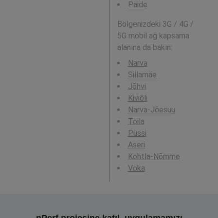
Paide
Bölgenizdeki 3G / 4G /
5G mobil ağ kapsama
alanına da bakın:
Narva
Sillamäe
Jõhvi
Kiviõli
Narva-Jõesuu
Toila
Püssi
Aseri
Kohtla-Nõmme
Voka