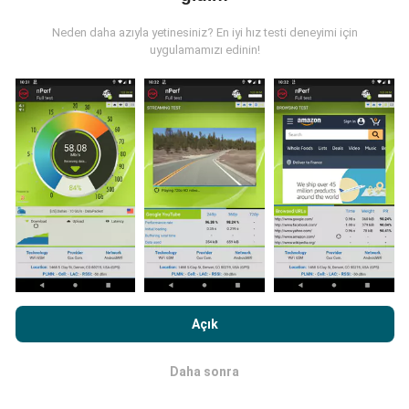
Veriler, nPerf uygulamasının kullanıcıları tarafından
gerçekleştirilen testlerden toplanmıştır. Bunlar, gerçek
Neden daha azıyla yetinesiniz? En iyi hız testi deneyimi için
koşullarda, doğrudan sahada yapılan testlerdir. Siz de
uygulamamızı edinin!
dahil olmak istiyorsanız, tüm yapmanız gereken nPerf
uygulamasını akıllı telefonunuza indirmek.
Ne kadar
fazla veri varsa, haritalar o kadar kapsamlı olur!
Güncellemeler nasıl yapılır?
Ağ kapsama haritaları her saat bir yapay zeka
nPerf.com'a girme işlemini gerçekleştirerek,
Gizlilik ve Çerezler
tarafından otomatik olarak güncellenir. Hız haritaları
Kullanım Politikası
Son Kullanıcı Lisans Sözleşmesi
onaylamış
her 15 dakikada bir güncellenir
. Veriler iki yıl boyunca
Açık
sayılırsınız .
görüntülenir. İki yıl sonra, en eski veriler ayda bir kez
haritalardan kaldırılır.
Daha sonra
Tamam