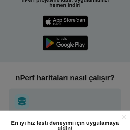
nPerf projesine katıl, uygulamamızı
hemen indir!
nPerf haritaları nasıl çalışır?
Veriler nereden geliyor?
En iyi hız testi deneyimi için uygulamaya
gidin!