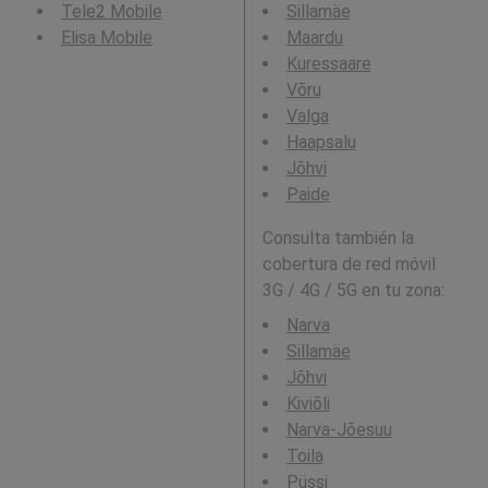
Tele2 Mobile
Sillamäe
Elisa Mobile
Maardu
Kuressaare
Võru
Valga
Haapsalu
Jõhvi
Paide
Consulta también la
cobertura de red móvil
3G / 4G / 5G en tu zona:
Narva
Sillamäe
Jõhvi
Kiviõli
Narva-Jõesuu
Toila
Püssi