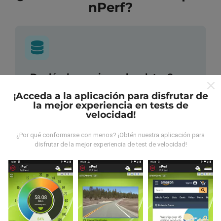
nPerf?
¿De dónde provienen los datos?
¡Acceda a la aplicación para disfrutar de
Las mediciones almacenadas son realizadas por los
la mejor experiencia en tests de
usuarios de la aplicación nPerf. Son mediciones
velocidad!
hechas en condiciones reales, directamente sobre el
terreno. Si también quieres participar solo tienes que
¿Por qué conformarse con menos? ¡Obtén nuestra aplicación para
descargar la aplicación nPerf en tu smartphone.
disfrutar de la mejor experiencia de test de velocidad!
¡Cuantos más datos haya, más completos serán los
mapas!