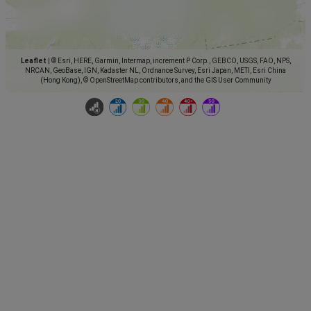
Leaflet
|
© Esri, HERE, Garmin, Intermap, increment P Corp., GEBCO, USGS, FAO, NPS,
NRCAN, GeoBase, IGN, Kadaster NL, Ordnance Survey, Esri Japan, METI, Esri China
(Hong Kong), © OpenStreetMap contributors, and the GIS User Community