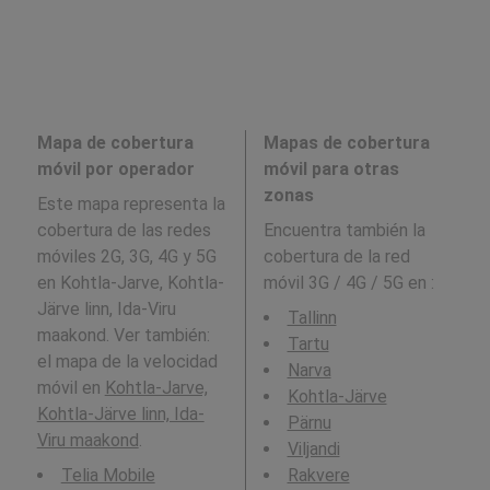
Mapa de cobertura
Mapas de cobertura
móvil por operador
móvil para otras
zonas
Este mapa representa la
cobertura de las redes
Encuentra también la
móviles 2G, 3G, 4G y 5G
cobertura de la red
en Kohtla-Jarve, Kohtla-
móvil 3G / 4G / 5G en
:
Järve linn, Ida-Viru
Tallinn
maakond. Ver también:
Tartu
el mapa de la velocidad
Narva
móvil en
Kohtla-Jarve,
Kohtla-Järve
Kohtla-Järve linn, Ida-
Pärnu
Viru maakond
.
Viljandi
Telia Mobile
Rakvere