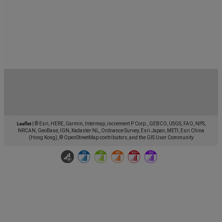
Leaflet
|
© Esri, HERE, Garmin, Intermap, increment P Corp., GEBCO, USGS, FAO, NPS,
NRCAN, GeoBase, IGN, Kadaster NL, Ordnance Survey, Esri Japan, METI, Esri China
(Hong Kong), © OpenStreetMap contributors, and the GIS User Community