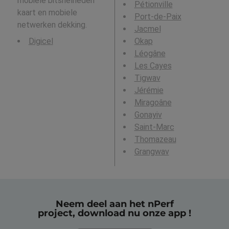
mobiele bitsnelheden
Pétionville
kaart en mobiele
Port-de-Paix
netwerken dekking.
Jacmel
Digicel
Okap
Léogâne
Les Cayes
Tigwav
Jérémie
Miragoâne
Gonayiv
Saint-Marc
Thomazeau
Grangwav
Neem deel aan het nPerf
project, download nu onze app !