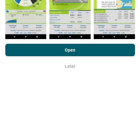
Hoe betrouwbaar en nauwkeurig is
Door nPerf.com te bekijken, stemt u in met ons
privacy- en
het?
cookiesgebruiksbeleid
en met onze nPerf-test
Open
Licentieovereenkomst voor eindgebruikers
.
Tests worden uitgevoerd op apparaten van
Later
gebruikers. De nauwkeurigheid van de geolocatie
OK
hangt af van de ontvangstkwaliteit van het GPS-
signaal op het moment van de test. Voor
dekkingsgegevens bewaren we alleen tests met een
maximale geolocatie
precisie van 50 meter
. Voor
download-bitrates gaat deze drempel tot 200 meter.