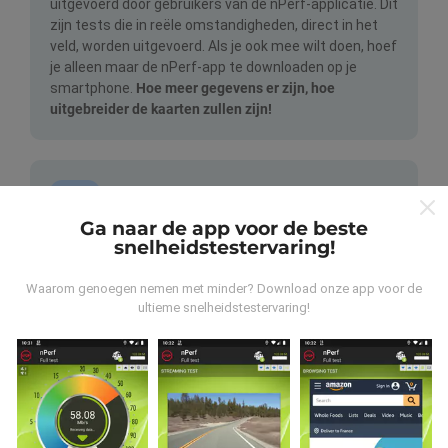
uitgevoerd door gebruikers van de nPerf-applicatie. Dit
zijn tests die in reële omstandigheden, direct in het
veld, worden uitgevoerd. Als je ook mee wilt doen, hoef
je alleen maar de nPerf-app te downloaden op je
smartphone.
Hoe meer gegevens er zijn, hoe
uitgebreider de kaarten zullen zijn!
Ga naar de app voor de beste
snelheidstestervaring!
Hoe worden updates gemaakt?
Waarom genoegen nemen met minder? Download onze app voor de
ultieme snelheidstestervaring!
Netwerkdekkingskaarten worden elk uur automatisch
bijgewerkt door een bot. Snelheidskaarten worden
elke 15 minuten bijgewerkt
. Gegevens worden
gedurende twee jaar weergegeven. Na twee jaar
worden de oudste gegevens eenmaal per maand van
de kaarten verwijderd.