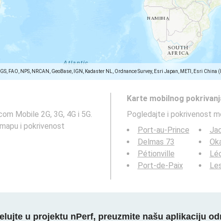
SGS, FAO, NPS, NRCAN, GeoBase, IGN, Kadaster NL, Ordnance Survey, Esri Japan, METI, Esri China 
Karte mobilnog pokrivanj
om Mobile 2G, 3G, 4G i 5G.
Pogledajte i pokrivenost m
 mapu i pokrivenost
Port-au-Prince
Ja
Delmas 73
Ok
Pétionville
Lé
Port-de-Paix
Le
elujte u projektu nPerf, preuzmite našu aplikaciju o