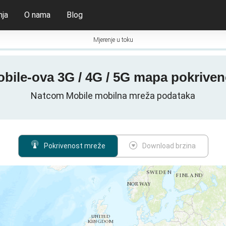
nja
O nama
Blog
Mjerenje u toku
ile-ova 3G / 4G / 5G mapa pokriveno
Natcom Mobile mobilna mreža podataka
Pokrivenost mreže
Download brzina