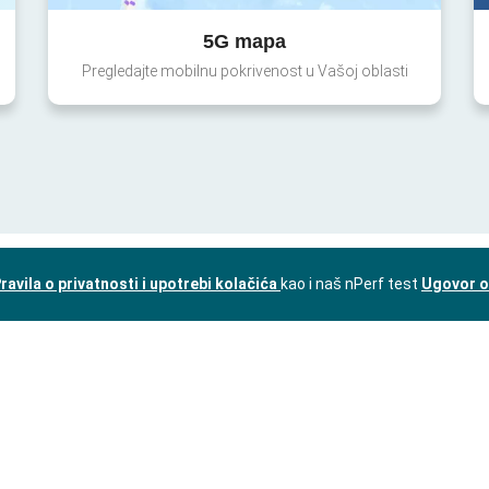
5G mapa
Pregledajte mobilnu pokrivenost u Vašoj oblasti
ravila o privatnosti i upotrebi kolačića
kao i naš nPerf test
Ugovor o 