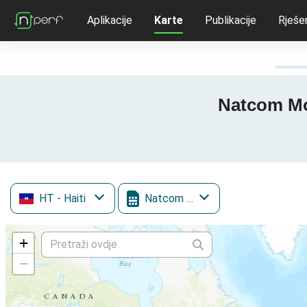
Aplikacije
Karte
Publikacije
Rješe
Natcom Mob
HT
- Haiti
Natcom Mobile
+
−