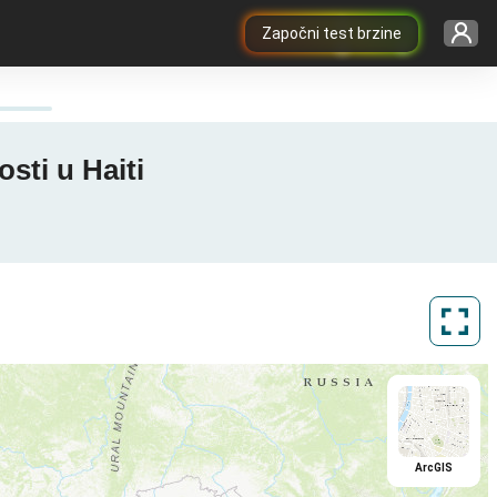
Započni test brzine
sti u Haiti
ArcGIS