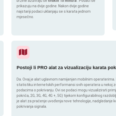
brzine ažuriraju se
svakih 15 minuta
. Podaci se
prikazuju na dvije godine. Nakon dvije godine
najstariji podaci uklanjaju se s karata jednom
mjesečno.
Postoji li PRO alat za vizualizaciju karata po
Da. Ovaj je alat uglavnom namijenjen mobilnim operaterima. In
statistiku internetskih performansi svih operatera u nekoj zem
podacima o pokrivanju. Ovi se podaci mogu vizualizirati pri
pokrića, 2G, 3G, 4G, 4G +, 5G) tijekom konfigurabilnog razdob
je alat za praćenje uvođenja nove tehnologije, nadgledanje
pokrivanja signala.