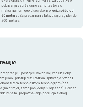
GPS signala u vrijeme ispitivanja. Za podatke o
pokrivanju zadržavamo samo testove s
maksimalnom geolokacijskom
preciznošću od
50 metara
. Za preuzimanje bita, ovaj prag ide i do
200 metara.
krivanja?
tegriran je u postojeći kokpit koji već uključuje
lji kao i pristup rezultatima ispitivanja brzine i
mjenom filtera tehnološkom tehnologijom (bez
lja (na primjer, samo posljednja 2 mjeseca). Odličan
 konkurenata i prepoznavanje područja slabog