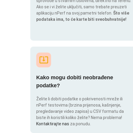
sprovode u stvarnim uslovima, direktno na terenu.
Ako se i vi želite uključiti, samo trebate preuzeti
aplikaciju nPerf na svoj pametni telefon.
Što više
podataka ima, to će karte biti sveobuhvatnije!
Kako mogu dobiti neobrađene
podatke?
Želite li dobiti podatke o pokrivenosti mreže ili
nPerf testovima (brzina prijenosa, kašnjenje,
pregledavanje video zapisa) u CSV formatu da
biste ih koristili koliko želite? Nema problema!
Kontaktirajte nas
za ponudu.