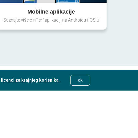
Mobilne aplikacije
Saznajte više o nPerf aplikaciji na Androidu i iOS-u
licenci za krajnjeg korisnika
.
ok