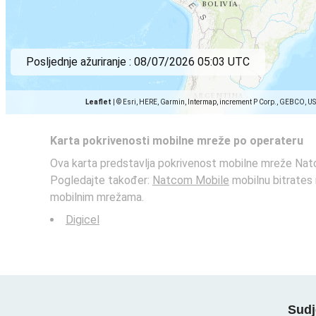
Posljednje ažuriranje :
08/07/2026 05:03 UTC
Leaflet
|
© Esri, HERE, Garmin, Intermap, increment P Corp., GEBCO, U
Karta pokrivenosti mobilne mreže po operateru
Ova karta predstavlja pokrivenost mobilne mreže Natc
Pogledajte također:
Natcom Mobile
mobilnu bitrates
mobilnim mrežama.
Digicel
Sudj