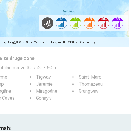
(Hong Kong), © OpenStreetMap contributors, and the GIS User Community
a za druge zone
obilne mreže 3G / 4G / 5G u
:
cmel
Tigwav
Saint-Marc
ap
Jérémie
Thomazeau
ogâne
Miragoâne
Grangwav
s Cayes
Gonayiv
dmah!