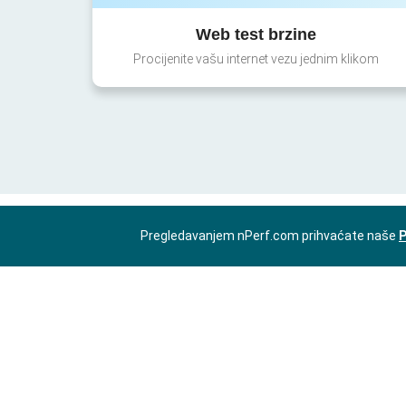
Web test brzine
Procijenite vašu internet vezu jednim klikom
Pregledavanjem nPerf.com prihvaćate naše
P
BS-BA