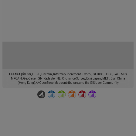
Leaflet
|
© Esri, HERE, Garmin, Intermap, increment P Corp., GEBCO, USGS, FAO, NPS,
NRCAN, GeoBase, IGN, Kadaster NL, Ordnance Survey, Esri Japan, METI, Esri China
(Hong Kong), © OpenStreetMap contributors, and the GIS User Community