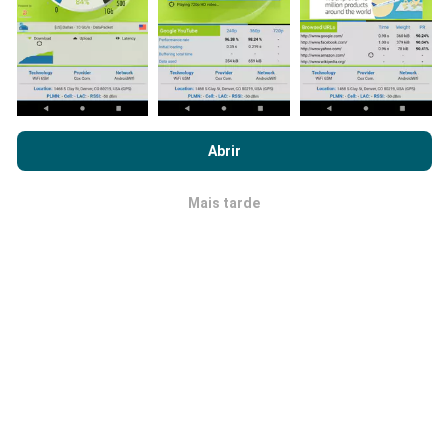
Ao navegar no nPerf.com, você concorda com nossa
Política de
Qual a fiabilidade? Qual é a precisão?
uso de privacidade e cookies
, bem como com o nosso teste
Abrir
nPerf
Contrato de licença do usuário final
.
Os testes são realizados nos dispositivos dos
Mais tarde
usuários. A precisão da geolocalização depende da
OK
qualidade de recepção do sinal GPS no momento do
teste. Para dados de cobertura, retemos apenas
testes com precisão máxima de geolocalização
de 50
metros
. Para taxas de bits de download, esse limite
chega a 200 metros.