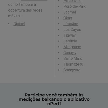
Pétionville
como também a
Port-de-Paix
cobertura das redes
Jacmel
móveis .
Okap
Digicel
Léogâne
Les Cayes
Tigwav
Jérémie
Miragoâne
Gonayiv
Saint-Marc
Thomazeau
Grangwav
Participe você também às
medições baixando o aplicativo
nPerf!