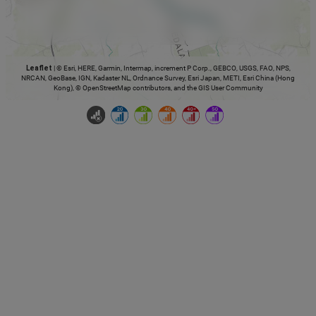
Leaflet
|
© Esri, HERE, Garmin, Intermap, increment P Corp., GEBCO, USGS, FAO, NPS,
NRCAN, GeoBase, IGN, Kadaster NL, Ordnance Survey, Esri Japan, METI, Esri China (Hong
Kong), © OpenStreetMap contributors, and the GIS User Community