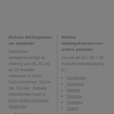
Mobiele dekkingskaart
Mobiele
per aanbieder
dekkingskaarten voor
andere gebieden
Deze kaart
vertegenwoordigt de
Zie ook de 3G / 4G / 5G
dekking van 2G, 3G, 4G
mobiele netwerkdekking
en 5G mobiele
in
:
netwerken in Eslov,
Stockholm
Eslövs kommun, Skåne
Göteborg
län. Zie ook : mobiele
Malmö
bitsnelheden kaart in
Uppsala
Eslov, Eslövs kommun,
Västerås
Skåne län
.
Örebro