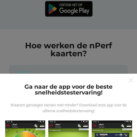
Hoe werken de nPerf
kaarten?
Ga naar de app voor de beste
snelheidstestervaring!
Waar komen de gegevens vandaan?
Waarom genoegen nemen met minder? Download onze app voor de
De gegevens worden verzameld uit tests die zijn
ultieme snelheidstestervaring!
uitgevoerd door gebruikers van de nPerf-applicatie. Dit
zijn tests die in reële omstandigheden, direct in het veld,
worden uitgevoerd. Als je ook mee wilt doen, hoef je
alleen maar de nPerf-app te downloaden op je