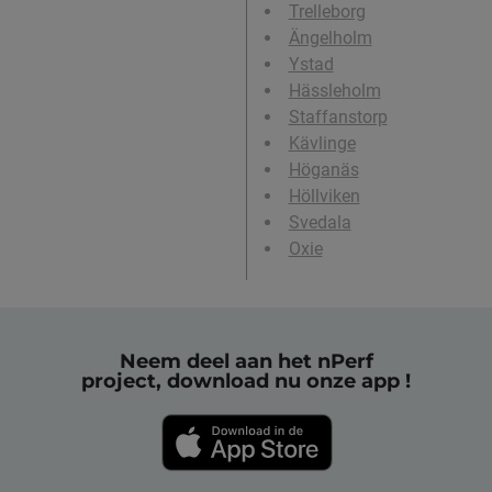
Trelleborg
Ängelholm
Ystad
Hässleholm
Staffanstorp
Kävlinge
Höganäs
Höllviken
Svedala
Oxie
Neem deel aan het nPerf
project, download nu onze app !