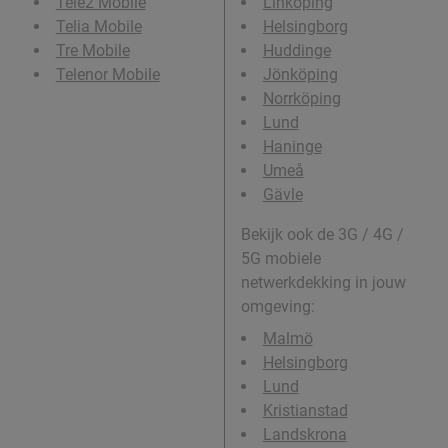
Tele2 Mobile
Linköping
Telia Mobile
Helsingborg
Tre Mobile
Huddinge
Telenor Mobile
Jönköping
Norrköping
Lund
Haninge
Umeå
Gävle
Bekijk ook de 3G / 4G /
5G mobiele
netwerkdekking in jouw
omgeving:
Malmö
Helsingborg
Lund
Kristianstad
Landskrona