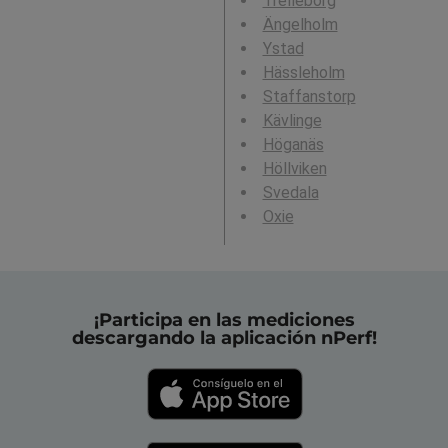
Trelleborg
Ängelholm
Ystad
Hässleholm
Staffanstorp
Kävlinge
Höganäs
Höllviken
Svedala
Oxie
¡Participa en las mediciones
descargando la aplicación nPerf!