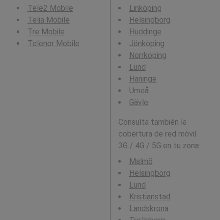
Tele2 Mobile
Linköping
Telia Mobile
Helsingborg
Tre Mobile
Huddinge
Telenor Mobile
Jönköping
Norrköping
Lund
Haninge
Umeå
Gävle
Consulta también la
cobertura de red móvil
3G / 4G / 5G en tu zona:
Malmö
Helsingborg
Lund
Kristianstad
Landskrona