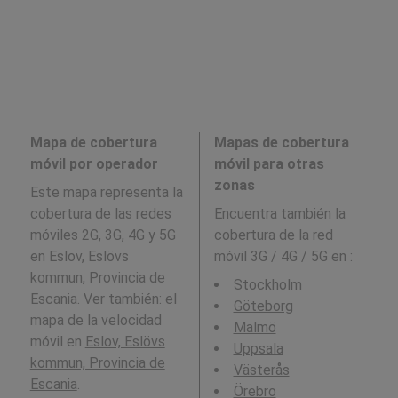
Mapa de cobertura
Mapas de cobertura
móvil por operador
móvil para otras
zonas
Este mapa representa la
cobertura de las redes
Encuentra también la
móviles 2G, 3G, 4G y 5G
cobertura de la red
en Eslov, Eslövs
móvil 3G / 4G / 5G en
:
kommun, Provincia de
Stockholm
Escania. Ver también: el
Göteborg
mapa de la velocidad
Malmö
móvil en
Eslov, Eslövs
Uppsala
kommun, Provincia de
Västerås
Escania
.
Örebro