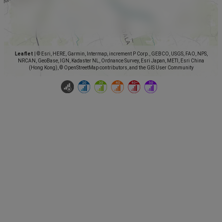
Leaflet
|
© Esri, HERE, Garmin, Intermap, increment P Corp., GEBCO, USGS, FAO, NPS,
NRCAN, GeoBase, IGN, Kadaster NL, Ordnance Survey, Esri Japan, METI, Esri China
(Hong Kong), © OpenStreetMap contributors, and the GIS User Community