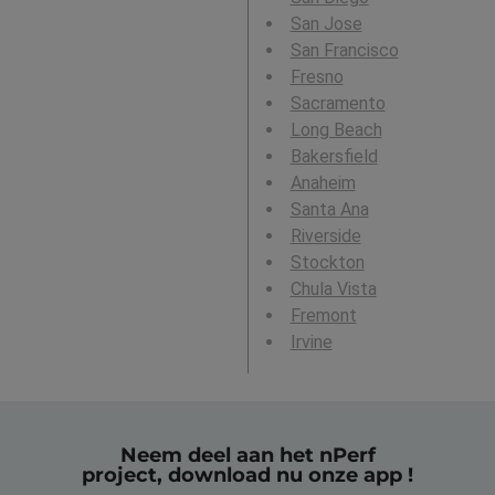
San Jose
San Francisco
Fresno
Sacramento
Long Beach
Bakersfield
Anaheim
Santa Ana
Riverside
Stockton
Chula Vista
Fremont
Irvine
Neem deel aan het nPerf
project, download nu onze app !