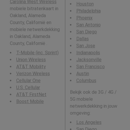
Carolina West Wireless
Houston
mobiele bitratenkaart in
Philadelphia
Oakland, Alameda
Phoenix
County, Californië en
San Antonio
mobiele netwerkdekking
San Diego
in Oakland, Alameda
Dallas
County, Californië .
San Jose
T-Mobile (inc. Sprint)
Indianapolis
Union Wireless
Jacksonville
AT&T Mobility
San Francisco
Verizon Wireless
Austin
Cellular One
Columbus
U.S. Cellular
Bekijk ook de 3G / 4G /
AT&T FirstNet
5G mobiele
Boost Mobile
netwerkdekking in jouw
omgeving:
Los Angeles
San Diego