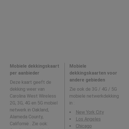
Mobiele dekkingskaart
Mobiele
per aanbieder
dekkingskaarten voor
andere gebieden
Deze kaart geeft de
dekking weer van
Zie ook de 3G / 4G / 5G
Carolina West Wireless
mobiele netwerkdekking
2G, 3G, 4G en 5G mobiel
in
:
netwerk in Oakland,
New York City
Alameda County,
Los Angeles
Californië . Zie ook:
Chicago