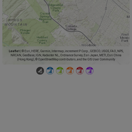
Leaflet
|
© Esri, HERE, Garmin, Intermap, increment P Corp., GEBCO, USGS, FAO, NPS,
NRCAN, GeoBase, IGN, Kadaster NL, Ordnance Survey, Esri Japan, METI, Esri China
(Hong Kong), © OpenStreetMap contributors, and the GIS User Community