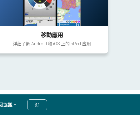
移動應用
详细了解 Android 和 iOS 上的 nPerf 应用
可協議
。
好