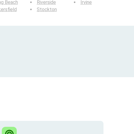
ng Beach
Riverside
Irvine
ersfield
Stockton