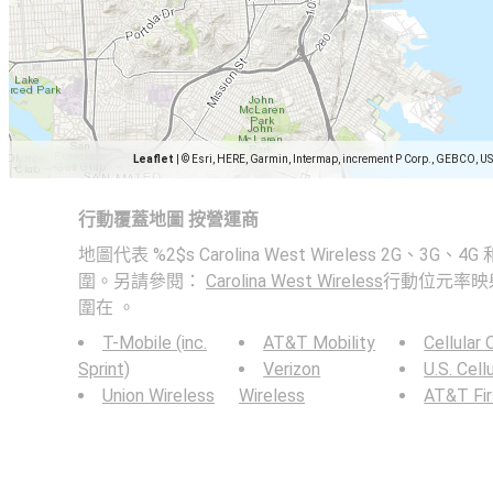
Leaflet
|
© Esri, HERE, Garmin, Intermap, increment P Corp., GEBCO, U
行動覆蓋地圖 按營運商
地圖代表 %2$s Carolina West Wireless 2G、3G
圍。另請參閱：
Carolina West Wireless
行動位元率映
圍在 。
T-Mobile (inc.
AT&T Mobility
Cellular
Sprint)
Verizon
U.S. Cell
Union Wireless
Wireless
AT&T Fi