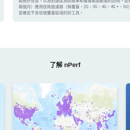
能統計信息，以及對速度測試結果和覆蓋範圍數據的訪問。這
兩個月）應用技術過濾器（無覆蓋，2G，3G，4G，4G +，
並確定不良信號覆蓋區域的好工具。
了解 nPerf