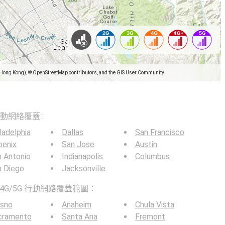
(Hong Kong), © OpenStreetMap contributors, and the GIS User Community
5G移動網絡覆蓋 :
ladelphia
Dallas
San Francisco
oenix
San Jose
Austin
 Antonio
Indianapolis
Columbus
n Diego
Jacksonville
4G/5G 行動網路覆蓋範圍：
esno
Anaheim
Chula Vista
cramento
Santa Ana
Fremont