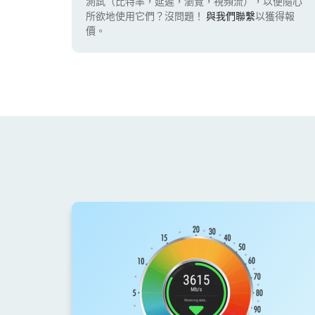
測試（比特率，延遲，瀏覽，視頻流），以便隨心
所欲地使用它們？沒問題！
與我們聯繫
以獲得報
價。