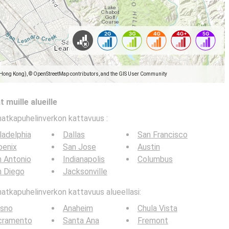
(Hong Kong), © OpenStreetMap contributors, and the GIS User Community
 muille alueille
matkapuhelinverkon kattavuus
:
ladelphia
Dallas
San Francisco
oenix
San Jose
Austin
 Antonio
Indianapolis
Columbus
n Diego
Jacksonville
tkapuhelinverkon kattavuus alueellasi:
esno
Anaheim
Chula Vista
cramento
Santa Ana
Fremont