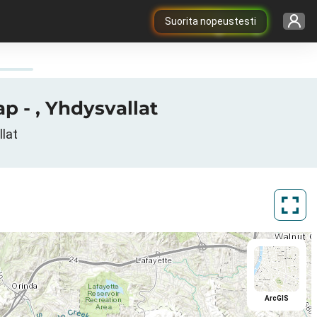
Suorita nopeustesti
p - , Yhdysvallat
llat
ArcGIS