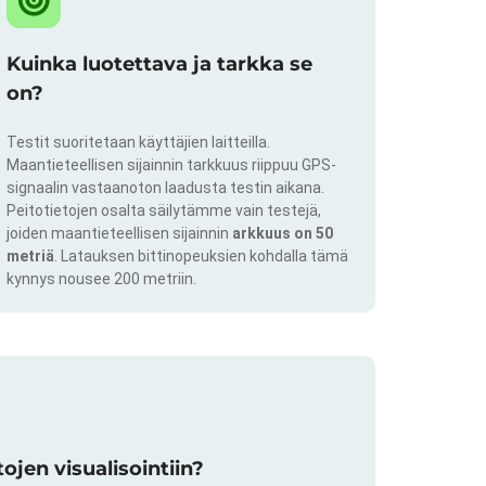
Kuinka luotettava ja tarkka se
on?
Testit suoritetaan käyttäjien laitteilla.
Maantieteellisen sijainnin tarkkuus riippuu GPS-
signaalin vastaanoton laadusta testin aikana.
Peitotietojen osalta säilytämme vain testejä,
joiden maantieteellisen sijainnin
arkkuus on 50
metriä
. Latauksen bittinopeuksien kohdalla tämä
kynnys nousee 200 metriin.
jen visualisointiin?