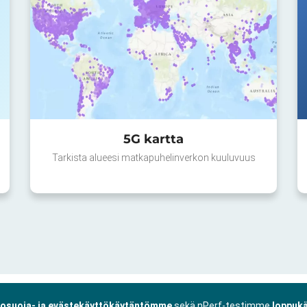
5G kartta
Tarkista alueesi matkapuhelinverkon kuuluvuus
tosuoja- ja evästekäyttökäytäntömme
sekä nPerf-testimme
loppukä