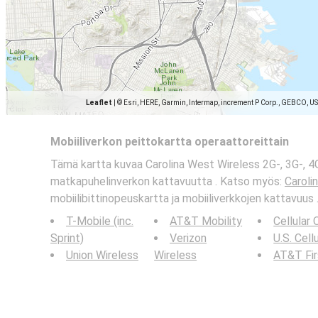
Leaflet
|
© Esri, HERE, Garmin, Intermap, increment P Corp., GEBCO, U
Mobiiliverkon peittokartta operaattoreittain
Tämä kartta kuvaa Carolina West Wireless 2G-, 3G-, 4G
matkapuhelinverkon kattavuutta . Katso myös:
Caroli
mobiilibittinopeuskartta ja mobiiliverkkojen kattavuus 
T-Mobile (inc.
AT&T Mobility
Cellular
Sprint)
Verizon
U.S. Cell
Union Wireless
Wireless
AT&T Fi