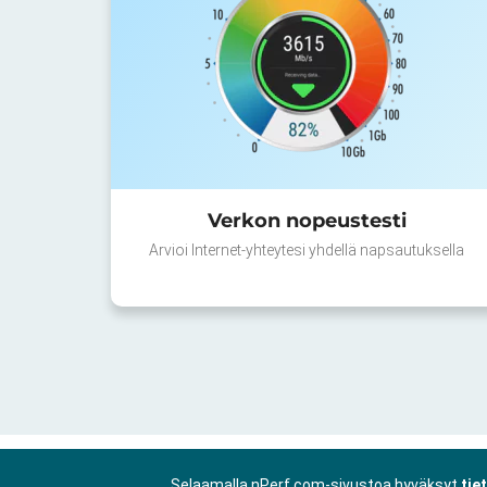
Verkon nopeustesti
Arvioi Internet-yhteytesi yhdellä napsautuksella
Selaamalla nPerf.com-sivustoa hyväksyt
tie