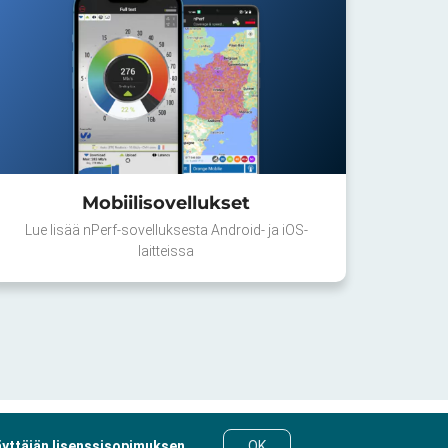
Mobiilisovellukset
Lue lisää nPerf-sovelluksesta Android- ja iOS-
laitteissa
yttäjän lisenssisopimuksen
.
OK