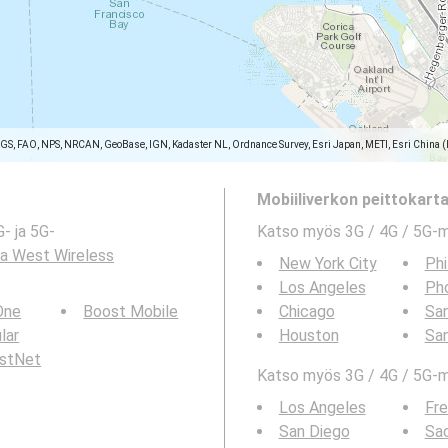
SGS, FAO, NPS, NRCAN, GeoBase, IGN, Kadaster NL, Ordnance Survey, Esri Japan, METI, Esri China 
Mobiiliverkon peittokartat
- ja 5G-
Katso myös 3G / 4G / 5G-
na West Wireless
New York City
Phi
.
Los Angeles
Ph
 One
Boost Mobile
Chicago
San
ular
Houston
Sa
rstNet
Katso myös 3G / 4G / 5G-ma
Los Angeles
Fr
San Diego
Sa