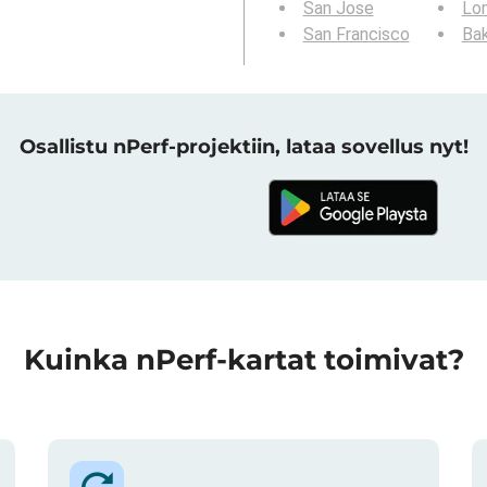
San Jose
Lo
San Francisco
Bak
Osallistu nPerf-projektiin, lataa sovellus nyt!
Kuinka nPerf-kartat toimivat?