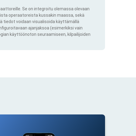
aattoreille. Se on integroitu olemassa olevaan
kkista operaatoreista kussakin maassa, sekä
ä tiedot voidaan visualisoida käyttämällä
onfiguroitavaan ajanjaksoa (esimerkiksi vain
ogian käyttöönoton seuraamiseen, kilpailijoiden