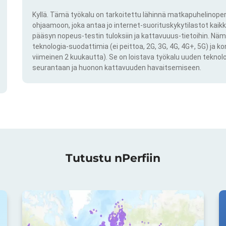
Kyllä. Tämä työkalu on tarkoitettu lähinnä matkapuhelinoper
ohjaamoon, joka antaa jo internet-suorituskykytilastot kai
pääsyn nopeus-testin tuloksiin ja kattavuuus-tietoihin. Näm
teknologia-suodattimia (ei peittoa, 2G, 3G, 4G, 4G+, 5G) ja k
viimeinen 2 kuukautta). Se on loistava työkalu uuden teknol
seurantaan ja huonon kattavuuden havaitsemiseen.
Tutustu nPerfiin