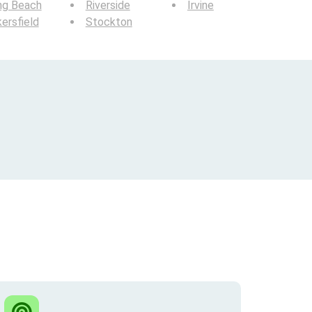
ng Beach
Riverside
Irvine
ersfield
Stockton