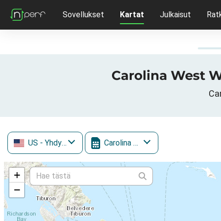
Sovellukset
Kartat
Julkaisut
Rat
Carolina West Wi
Car
US
- Yhdysvallat
Carolina West Wireless
+
−