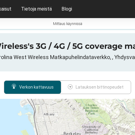
kaisut
Tietoja meistä
Blogi
Mittaus käynnissä
reless's 3G / 4G / 5G coverage ma
olina West Wireless Matkapuhelindataverkko, , Yhdysva
Verkon kattavuus
Latauksen bittinopeudet