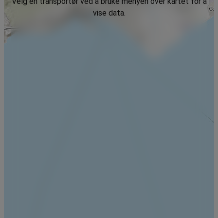
Velg en transportør ved å bruke menyen over kartet for å
vise data.