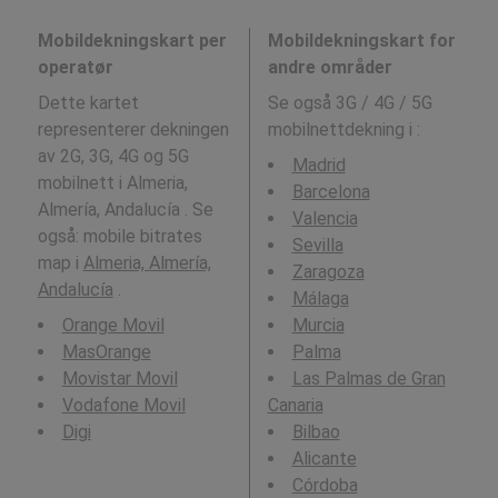
Mobildekningskart per
Mobildekningskart for
operatør
andre områder
Dette kartet
Se også 3G / 4G / 5G
representerer dekningen
mobilnettdekning i
:
av 2G, 3G, 4G og 5G
Madrid
mobilnett i Almeria,
Barcelona
Almería, Andalucía . Se
Valencia
også: mobile bitrates
Sevilla
map i
Almeria, Almería,
Zaragoza
Andalucía
.
Málaga
Orange Movil
Murcia
MasOrange
Palma
Movistar Movil
Las Palmas de Gran
Vodafone Movil
Canaria
Digi
Bilbao
Alicante
Córdoba