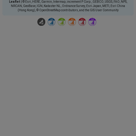
Leaflet
|
© Esri, HERE, Garmin, Intermap, increment P Corp., GEBCO, USGS, FAO, NPS,
NRCAN, GeoBase, IGN, Kadaster NL, Ordnance Survey, Esri Japan, METI, Esri China
(Hong Kong), © OpenStreetMap contributors, and the GIS User Community