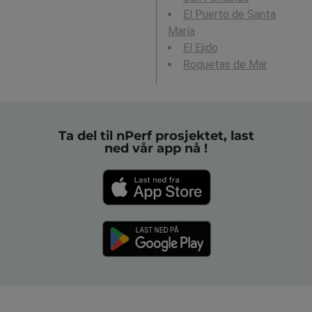
El Puerto de Santa
María
El Ejido
Roquetas de Mar
Ta del til nPerf prosjektet, last
ned vår app nå !