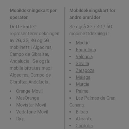
Mobildekningskart per
Mobildekningskart for
operatør
andre områder
Dette kartet
Se også 3G / 4G / 5G
representerer dekningen
mobilnettdekning i
:
av 2G, 3G, 4G og 5G
Madrid
mobilnett i Algeciras,
Barcelona
Campo de Gibraltar,
Valencia
Andalucía . Se også:
Sevilla
mobile bitrates map i
Zaragoza
Algeciras, Campo de
Málaga
Gibraltar, Andalucía
.
Murcia
Orange Movil
Palma
MasOrange
Las Palmas de Gran
Movistar Movil
Canaria
Vodafone Movil
Bilbao
Digi
Alicante
Córdoba