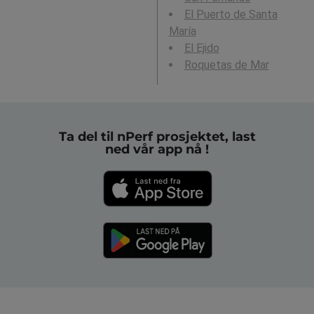
El Puerto de Santa
María
El Ejido
Roquetas de Mar
Ta del til nPerf prosjektet, last
ned vår app nå !