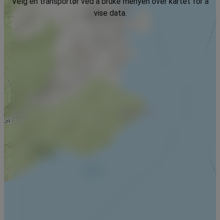
Velg en transportør ved å bruke menyen over kartet for å
vise data.