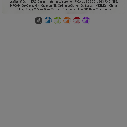
Leaflet
|
© Esri, HERE, Garmin, Intermap, increment P Corp., GEBCO, USGS, FAO, NPS,
NRCAN, GeoBase, IGN, Kadaster NL, Ordnance Survey, Esri Japan, METI, Esri China
(Hong Kong), © OpenStreetMap contributors, and the GIS User Community