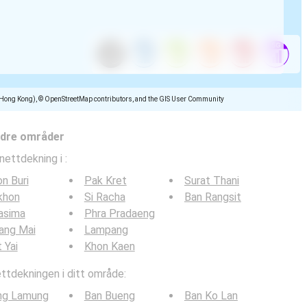
(Hong Kong), © OpenStreetMap contributors, and the GIS User Community
ndre områder
nettdekning i
:
n Buri
Pak Kret
Surat Thani
khon
Si Racha
Ban Rangsit
asima
Phra Pradaeng
ang Mai
Lampang
 Yai
Khon Kaen
tdekningen i ditt område:
ng Lamung
Ban Bueng
Ban Ko Lan