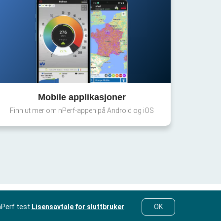
Mobile applikasjoner
Finn ut mer om nPerf-appen på Android og iOS
nPerf test
Lisensavtale for sluttbruker
.
OK