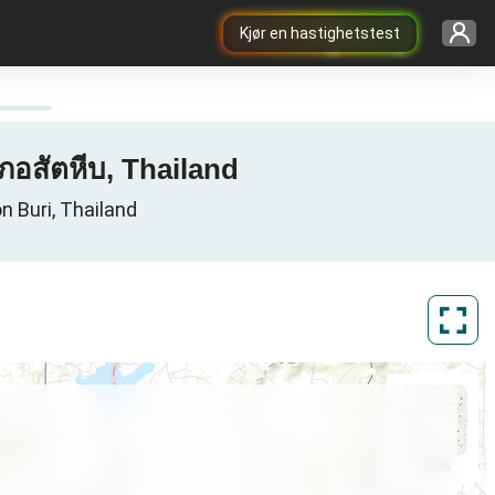
Kjør en hastighetstest
เภอสัตหีบ, Thailand
n Buri, Thailand
ArcGIS