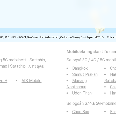
SGS, FAO, NPS, NRCAN, GeoBase, IGN, Kadaster NL, Ordnance Survey, Esri Japan, METI, Esri China 
Mobildekningskart for a
 5G mobilnett i Sattahip,
Se også 3G / 4G / 5G mobil
 map i
Sattahip, เขตรอุดม
Bangkok
Cho
Samut Prakan
Na
ve H
AIS Mobile
Mueang
Ratch
Nonthaburi
Chi
Udon Thani
Hat
Se også 3G/4G/5G-mobilnet
Chon Buri
Ba