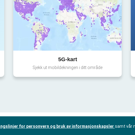
5G-kart
Sjekk ut mobildekningen i ditt område
ingslinjer for personvern og bruk av informasjonskapsler
samt vår 