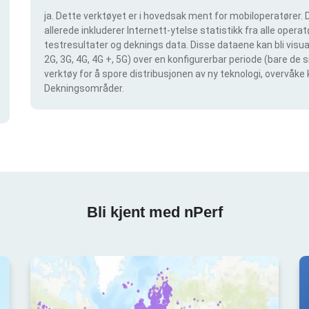
ja. Dette verktøyet er i hovedsak ment for mobiloperatører. D
allerede inkluderer Internett-ytelse statistikk fra alle operatø
testresultater og deknings data. Disse dataene kan bli visual
2G, 3G, 4G, 4G +, 5G) over en konfigurerbar periode (bare de 
verktøy for å spore distribusjonen av ny teknologi, overvåke 
Dekningsområder.
Bli kjent med nPerf