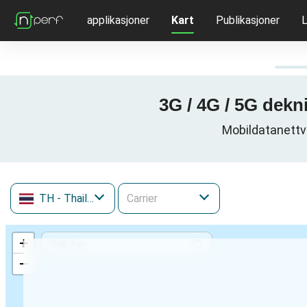
applikasjoner
Kart
Publikasjoner
L
3G / 4G / 5G dekni
Mobildatanettve
TH
- Thailand
+
−