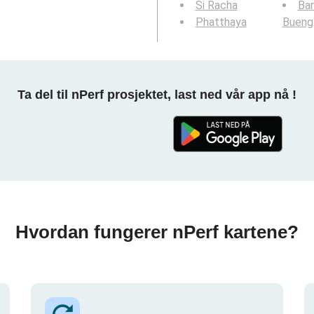
Si Racha
Ban
Phatthaya
Bueng
Ta del til nPerf prosjektet, last ned vår app nå !
Hvordan fungerer nPerf kartene?