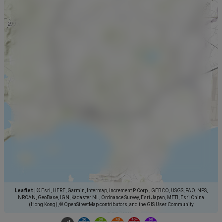
Leaflet
|
© Esri, HERE, Garmin, Intermap, increment P Corp., GEBCO, USGS, FAO, NPS,
NRCAN, GeoBase, IGN, Kadaster NL, Ordnance Survey, Esri Japan, METI, Esri China
(Hong Kong), © OpenStreetMap contributors, and the GIS User Community