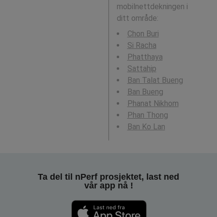
mobilnettdekningen i
ditt område:
Chon Buri
Si Racha
Phatthaya
Sattahip
Ban Talat Bueng
Ban Bueng
Phanat Nikhom
Phan Thong
Ban Ko Lan
Ta del til nPerf prosjektet, last ned
vår app nå !