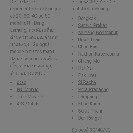
Dette kartet
Se også 3G / 4G / 5G
representerer dekningen
mobilnettdekning i
:
av 2G, 3G, 4G og 5G
Bangkok
mobilnett i Bang-
Samut Prakan
Lamung, ตะเคียนเตี้ย,
Mueang Nonthaburi
ตำบล บางละมุง, อำเภอ
Udon Thani
บางละมุง . Se også:
Chon Buri
mobile bitrates map i
Nakhon Ratchasima
Bang-Lamung, ตะเคียน
Chiang Mai
เตี้ย, ตำบล บางละมุง,
Hat Yai
อำเภอบางละมุง
.
Pak Kret
dtac
Si Racha
NT Mobile
Phra Pradaeng
True Move H
Lampang
AIS Mobile
Khon Kaen
Surat Thani
Ban Rangsit
Se også 3G/4G/5G-