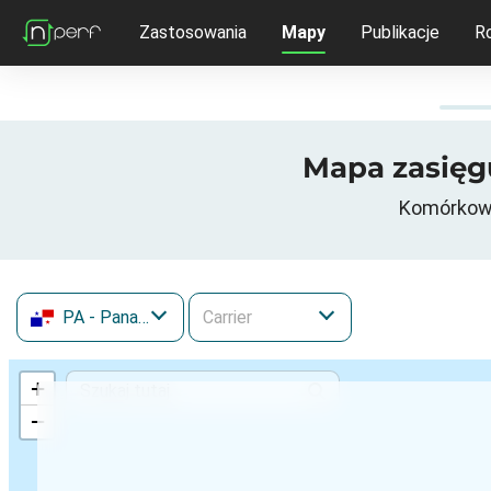
Zastosowania
Mapy
Publikacje
R
Mapa zasięgu
Komórkowe 
PA
- Panama
+
−