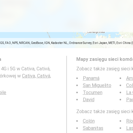
SGS, FAO, NPS, NRCAN, GeoBase, IGN, Kadaster NL, Ordnance Survey, Esri Japan, METI, Esri China 
a
Mapy zasięgu sieci komó
G i 5G w Cativa, Cativá,
Zobacz także zasięg sieci
mórkowej w
Cativa, Cativá,
Panamá
Arr
San Miguelito
Co
ile
Tocumen
La 
David
Pa
Zobacz także zasięg sieci 
Colón
Río
Sabanitas
Las