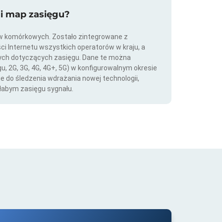
ji map zasięgu?
ów komórkowych. Zostało zintegrowane z
ści Internetu wszystkich operatorów w kraju, a
nych dotyczących zasięgu. Dane te można
gu, 2G, 3G, 4G, 4G+, 5G) w konfigurowalnym okresie
ie do śledzenia wdrażania nowej technologii,
łabym zasięgu sygnału.