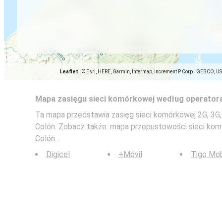
Leaflet
|
© Esri, HERE, Garmin, Intermap, increment P Corp., GEBCO, U
Mapa zasięgu sieci komórkowej według operator
Ta mapa przedstawia zasięg sieci komórkowej 2G, 3G, 4
Colón. Zobacz także: mapa przepustowości sieci ko
Colón
.
Digicel
+Móvil
Tigo Mob