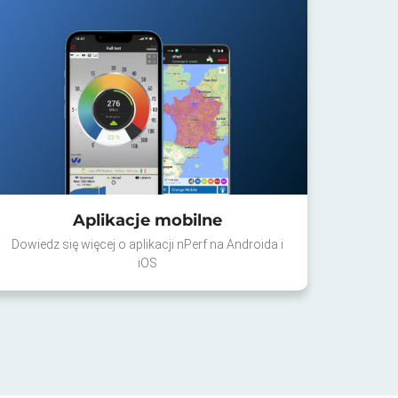
Aplikacje mobilne
Dowiedz się więcej o aplikacji nPerf na Androida i
iOS