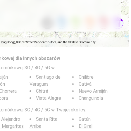
(Hong Kong), © OpenStreetMap contributors, and the GIS User Community
rkowej dla innych obszarów
 komórkowej 3G / 4G / 5G w
:
aiján
Santiago de
Chilibre
lón
Veraguas
Cativá
Chorrera
Chitré
Nuevo Arraiján
cora
Vista Alegre
Changuinola
komórkowej 3G / 4G / 5G w Twojej okolicy:
 Alejandro
Santa Rita
Gatún
 Margaritas
Arriba
El Giral