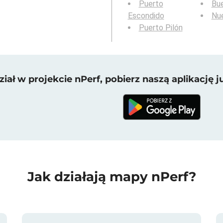
Puerto
Bue
Escondido
Nue
Puerto Pilón
iał w projekcie nPerf, pobierz naszą aplikację ju
Jak działają mapy nPerf?